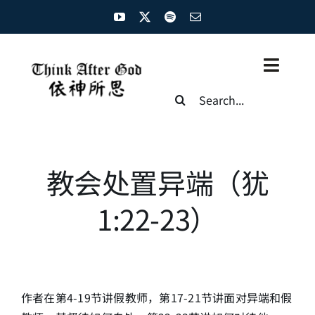
Skip
to
content
Toggl
Search
Naviga
for:
主页
资源汇总
教会处置异端（犹
圣经概览
1:22-23）
基督徒生命
神学概论
作者在第4-19节讲假教师，第17-21节讲面对异端和假
圣经解析