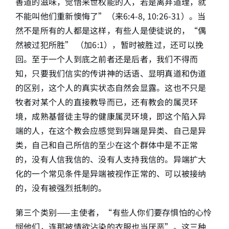
善道的滋味，觉悟来世权能的人，若是离弃道理，就
不能叫他们重新懊悔了”（来6:4-8, 10:26-31）。当
然不是所有的人都是这样，有些人是使徒说的，“偶
然被过犯所胜” （加6:1），暂时被胜过，还可以挽
回。至于一个人到底之前者还是后者，我们不得而
知，只要我们信实的传讲神的话语、显明真道和伪道
的区别，这个人的真实状态自然会显露。这也不只是
牧者对某个人的直接教导而已，还有教会的属灵环
境，成熟基督徒主导的健康属灵环境，即这个陷入异
端的人，在这个教会应感觉到异端是异类、自己是异
类，自己和自己所信的至少在这个群体中是不正常
的，没有人信我信的、没有人支持我信的。异端扩大
化的一个常见条件是异端被视作正常的、可以被接纳
的，没有被强烈抵制的。
第三个类别——主使者，“有些人你们要存惧怕的心怜
悯他们，连那被情欲沾染的衣服也当厌恶”。这三种