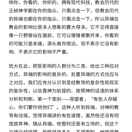
响你，你看的、你听的，拥有现代科技，教会历代的
正统神学都在你的指尖、只需点击一下，但教会历代
的异端也都在你的指尖、只需点击一下，所以异端在
教会的影响比很多人想象的要大得多。它不见得直接
像一只野兽站在面前，它可以慢慢晕散开来，你看到
的可能只是末端，源头离你很远，但不表示它没有影
响、不表示它的影响不严重。
犹大在此，把受影响的人群分为三类、给出三种应对
方式，异端的影响的复杂的、处置异端的方式也应与
之对应。我们应充分认识到圣经教导的复杂性和现实
的复杂性，以信靠神为前提的、按照神的话语的体系
分析和判断。第一个类别——观望者，“有些人存疑
心，你们要怜悯他们”。这种人听到异端，对神的教
导有动摇，觉得异端讲的有些道理，虽然他还没有彻
底放弃神、随从异端。他暂时还是有立场的，但这个
立场已经摇摆，能够坚持多久，不得而知。他觉得两