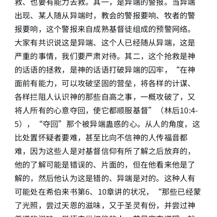
救、也要有能力去救。其一，是异端的警报。当异端
出现、某人随从异端时，教会的警报要响、牧者的警
报要响，这个警报来自成熟基督徒组成的预警网络。
大家有共识说这是异端、这个人已经随从异端，这是
严重的事情，我们要严肃对待。其二，这个抢救是神
的话语的拯救，是神的话语打破异端的囚牢，“在神
面前有能力，可以攻破坚固的营垒，将各样的计谋、
各样拦阻人认识神的那些自高之事，一概攻破了，又
将人所有的心意夺回，使它都顺服基督”（林后10:4-
5），“夺回”那个被异端蛊惑的心。从人的角度，这
比处置怀疑者要难，甚至比向不信神的人传福音都
难，因为这些人是对基督信仰有所了解之后放弃的，
他的了解可能是错误的、片面的，但在他看来他是了
解的，然后他认为这是错的、异端是对的。这种人有
可能处在希伯来书第6、10章讲的状况，“那些已经蒙
了光照，尝过天恩的滋味，又于圣灵有份，并尝过神