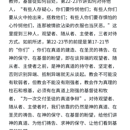
教师，基督徒如何自处，第22-23节讲如何对待他
人，“有些人存疑心，你们要怜悯他们；有些人你们
简介
要从火中抢出来，搭救他们；有些人你们要存惧怕的
心怜悯他们，连那被情欲沾染的衣服也当厌恶。”这
下载
里提到三种人，观望者、随从者、主使者，三者对待
方式。如前所述，第22-23节的前提是第17-21节
的“你们”，你们在真道的建造、在圣灵的祷告、在
神的保守、在基督的盼望，即在谈异端的观望者、随
从者、主使者之前，是神的真道的持守者、坚定者，
否则识别异端、抵制异端就无从谈起。教会不可能没
有软弱者，但教会不能没有刚强者，教会作为真理的
柱石和根基，必须有在真道上刚强的基督徒和牧
者，“为一次交付圣徒的真道争辩”。对待观望者、
随从者、主使者时，我们依靠的仍然是神的真道、在
圣灵的祷告、在神的保守、在基督的盼望，给他们讲
神的真道、为他们祷告、求神的保守、让他们看到基