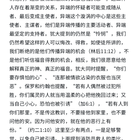
人存在着渐变的关系，异端的怀疑者可能变成随从
者、最后变成主使者，异端这个漩涡的中心是这些主
使者、主谋者，他们是异端传播的主要活动者、异端
最坚定的支持者。犹大提到的仍然是“怜悯”，我们
仍然希望这样的人可以悔改、得救，如使徒所讲的，
我们断绝的是他们传播异端的机会（林后11:12），不
是他们听信福音得救的机会，相反，我们很愿意给他
解释真正的神、真正的福音。犹大同时提醒，“你们
要存惧怕的心”、“连那被情欲沾染的衣服也当厌
恶”。保罗和约翰也提醒，“若有人偶然被过犯所
胜，你们属灵的人就当用温柔的心把他挽回过来；又
当自己小心，恐怕也被引诱”（加6:1），“若有人到
你们那里，不是传这教训，不要接他到家里，也不要
问他的安。因为问他安的，就在他的恶行上有
份。”（约二1:10）这里至少有两点，一是足够警
觉，以免自己被引诱。上面提到消防员救人的类比，