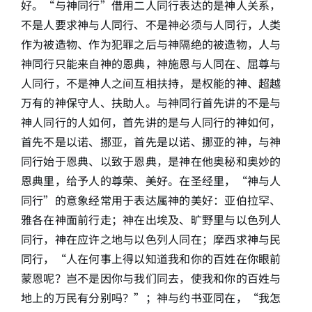
好。“与神同行”借用二人同行表达的是神人关系，
不是人要求神与人同行、不是神必须与人同行，人类
作为被造物、作为犯罪之后与神隔绝的被造物，人与
神同行只能来自神的恩典，神施恩与人同在、屈尊与
人同行，不是神人之间互相扶持，是权能的神、超越
万有的神保守人、扶助人。与神同行首先讲的不是与
神人同行的人如何，首先讲的是与人同行的神如何，
首先不是以诺、挪亚，首先是以诺、挪亚的神，与神
同行始于恩典、以致于恩典，是神在他奥秘和奥妙的
恩典里，给予人的尊荣、美好。在圣经里，“神与人
同行”的意象经常用于表达属神的美好：亚伯拉罕、
雅各在神面前行走；神在出埃及、旷野里与以色列人
同行，神在应许之地与以色列人同在；摩西求神与民
同行，“人在何事上得以知道我和你的百姓在你眼前
蒙恩呢？岂不是因你与我们同去，使我和你的百姓与
地上的万民有分别吗？”；神与约书亚同在，“我怎