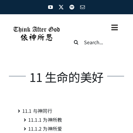
Skip
to
content
Toggl
Search
Naviga
for:
主页
资源汇总
11 生命的美好
圣经概览
基督徒生命
11.1
与神同行
神学概论
11.1.1
为神所教
11.1.2
为神所爱
圣经解析