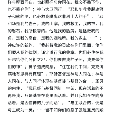
样与摩西同在，也必照样与你同在。我必不撇下你，
也不丢弃你”；神与大卫同行，“耶和华救我脱离狮
子和熊的爪，也必救我脱离这非利士人的手”，“耶
和华是我的岩石，我的山寨，我的救主，我的神，我
的磐石，我所投靠的。他是我的盾牌，是拯救我的
角，是我的高台，是我的避难所。我的救主……”；
神应许的新约，“我必将我的灵放在你们里面，使你
们顺从我的律例，谨守遵行我的典章。你们必住在我
所赐给你们列祖之地，你们要做我的子民，我要做你
们的神”；神子道成肉身，“住在我们中间，充充满
满地有恩典有真理”，耶稣基督是神与人同在；神与
人同在、与人同行体现在基督徒与基督的合一、圣灵
的内住，“我已经与基督同钉十字架，现在活着的不
再是我，乃是基督在我里面活着。并且我如今在肉身
活着，是因信神的儿子而活”，“与主联合的，便是
与主成为一灵。……岂不知你们的身子就是圣灵的殿