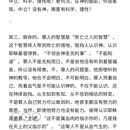
中立、科学、理性呢？更何况，在神的面前，何谈客
观、中立？没有神，哪里有科学、理性？
其三，致命的。罪人的智慧是“败亡之人的智慧”，
这个智慧将人带到败亡的境地，阻挡人认识神、认识
耶稣基督得救，“不领会神圣灵的事”，“不能知
道”。罪人不是无知而已，不是说他没有听到基督福
音，所以没有得救，不，罪人的问题是，他即使听到
神的教导，他也不会明白、不可能明白，罪人凭着自
己、凭着血气是不可能认识神的，不仅不能认识、还
在持续敌挡。从无知到有知、从不信到相信的转变，
不是罪人自己努力可以做到的，他甚至都没有努力的
意愿，当然，即使他努力也没有能力。彼得认识耶稣
-
+
=
是基督，主说，“这不是属血肉的指示你的，乃是我
在天上的父指示的”，“这等人不是从血气生的，不