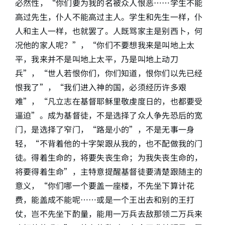
必然性，“你们要为我的名被众人恨恶……学生不能
高过先生，仆人不能高过主人。学生和先生一样，仆
人和主人一样，也就罢了。人既骂家主是别西卜，何
况他的家人呢？”，“你们不要想我来是叫地上太
平，我来并不是叫地上太平，乃是叫地上动刀
兵”，“世人若恨你们，你们知道，恨你们以先已经
恨我了”，“我们进入神的国，必须经历许多艰
难”，“凡立志在基督耶稣里敬虔度日的，也都要受
逼迫”。成为基督徒，不是选择了众人争先恐后的宽
门，是选择了窄门，“路是小的”，不是无事一身
轻，“不背着他的十字架跟从我的，也不配做我的门
徒。得着生命的，将要失丧生命；为我失丧生命的，
将要得着生命”，主特意提醒基督徒要清楚跟随主的
意义，“你们哪一个要盖一座楼，不先坐下算计花
费，能盖成不能呢……或是一个王出去和别的王打
仗，岂不先坐下酌量，能用一万兵去敌那领二万兵来