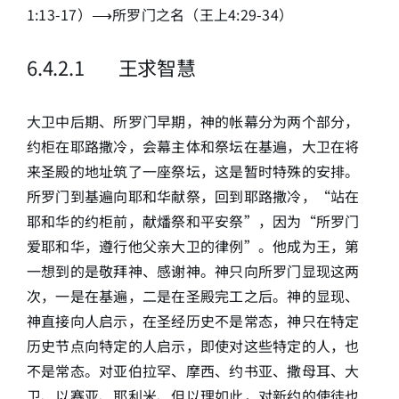
1:13-17）⟶所罗门之名（王上4:29-34）
6
.4.2.1 王求智慧
大卫中后期、所罗门早期，神的帐幕分为两个部分，
约柜在耶路撒冷，会幕主体和祭坛在基遍，大卫在将
来圣殿的地址筑了一座祭坛，这是暂时特殊的安排。
所罗门到基遍向耶和华献祭，回到耶路撒冷，“站在
耶和华的约柜前，献燔祭和平安祭”，因为“所罗门
爱耶和华，遵行他父亲大卫的律例”。他成为王，第
一想到的是敬拜神、感谢神。神只向所罗门显现这两
次，一是在基遍，二是在圣殿完工之后。神的显现、
神直接向人启示，在圣经历史不是常态，神只在特定
历史节点向特定的人启示，即使对这些特定的人，也
不是常态。对亚伯拉罕、摩西、约书亚、撒母耳、大
卫、以赛亚、耶利米、但以理如此，对新约的使徒也