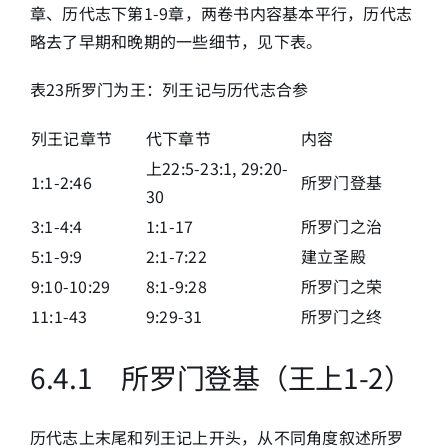
章、历代志下第1-9章，两卷书内容基本平行，历代志
略去了早期和晚期的一些细节，见下表。
表23所罗门为王：列王记与历代志合参
列王记章节
代下章节
内容
上22:5-23:1, 29:20-
1:1-2:46
所罗门登基
30
3:1-4:4
1:1-17
所罗门之治
5:1-9:9
2:1-7:22
建立圣殿
9:10-10:29
8:1-9:28
所罗门之荣
11:1-43
9:29-31
所罗门之终
6
.4.1 所罗门登基（王上1-2）
历代志上末尾和列王记上开头，从不同角度叙述所罗