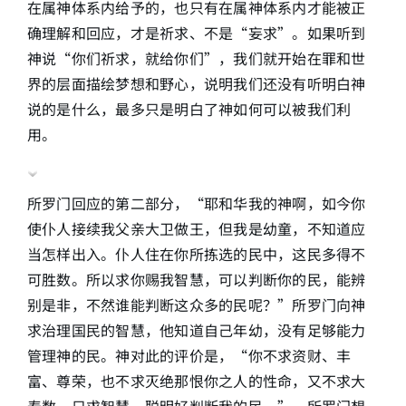
在属神体系内给予的，也只有在属神体系内才能被正
确理解和回应，才是祈求、不是“妄求”。如果听到
神说“你们祈求，就给你们”，我们就开始在罪和世
界的层面描绘梦想和野心，说明我们还没有听明白神
说的是什么，最多只是明白了神如何可以被我们利
用。
所罗门回应的第二部分，“耶和华我的神啊，如今你
使仆人接续我父亲大卫做王，但我是幼童，不知道应
当怎样出入。仆人住在你所拣选的民中，这民多得不
可胜数。所以求你赐我智慧，可以判断你的民，能辨
别是非，不然谁能判断这众多的民呢？”所罗门向神
求治理国民的智慧，他知道自己年幼，没有足够能力
管理神的民。神对此的评价是，“你不求资财、丰
富、尊荣，也不求灭绝那恨你之人的性命，又不求大
寿数，只求智慧、聪明好判断我的民。”，所罗门想