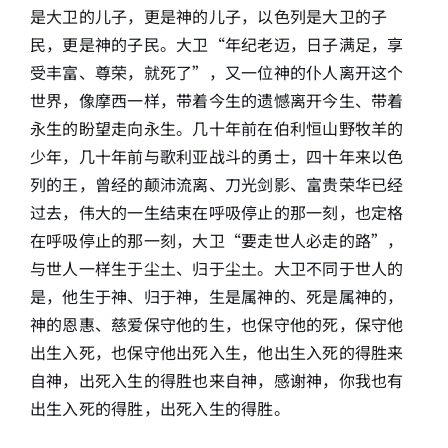
是大卫的儿子，更是神的儿子，以色列是大卫的子
民，更是神的子民。大卫“年纪老迈，日子满足，享
受丰富、尊荣，就死了”，又一位神的仆人离开这个
世界，像摩西一样，带着今生的遗憾离开今生、带着
永生的盼望走向永生。几十年前在伯利恒山野牧羊的
少年，几十年前与歌利亚战斗的勇士，四十年来以色
列的王，曾经的颠沛流离、刀光剑影、富贵荣华已经
过去，伟大的一生结束在呼吸停止的那一刻，也定格
在呼吸停止的那一刻，大卫“要走世人必走的路”，
与世人一样生于尘土、归于尘土。大卫不同于世人的
是，他生于神、归于神，生是属神的、死是属神的，
神的恩惠、慈爱保守他的生，也保守他的死，保守他
出生入死，也保守他出死入生，他出生入死的得胜来
自神，出死入生的得胜也来自神，感谢神，你我也有
出生入死的得胜，出死入生的得胜。