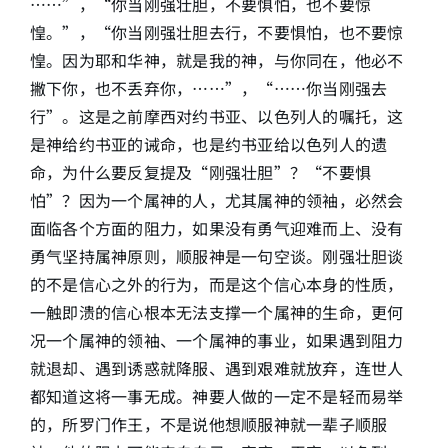
……”，“你当刚强壮胆，不要惧怕，也不要惊
惶。”，“你当刚强壮胆去行，不要惧怕，也不要惊
惶。因为耶和华神，就是我的神，与你同在，他必不
撇下你，也不丢弃你，……”，“……你当刚强去
行”。这是之前摩西对约书亚、以色列人的嘱托，这
是神给约书亚的诫命，也是约书亚给以色列人的遗
命，为什么要反复提及“刚强壮胆”？“不要惧
怕”？因为一个属神的人，尤其属神的领袖，必然会
面临各个方面的阻力，如果没有勇气迎难而上、没有
勇气坚持属神原则，顺服神是一句空谈。刚强壮胆谈
的不是信心之外的行为，而是这个信心本身的性质，
一触即溃的信心根本无法支撑一个属神的生命，更何
况一个属神的领袖、一个属神的事业，如果遇到阻力
就退却、遇到诱惑就降服、遇到艰难就放弃，连世人
都知道这将一事无成。神要人做的一定不是轻而易举
的，所罗门作王，不是说他想顺服神就一辈子顺服