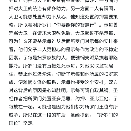
处置？约押与大卫的关系有些复杂、微妙，一方面约
押对大卫的统治有颇多助力，另一方面二人有隔阂，
大卫可能想处置却力不从心，他知道处置约押需要策
略，所以嘱咐所罗门“你要照你的智慧行”。示每曾
咒骂大卫，在请求大卫赦免后，大卫起誓不杀示每，
可为什么还要杀示每？从后面所罗门对示每的安排来
看，他们父子二人更担心的是示每作为政治的不稳定
因素，示每是扫罗家族的人，便雅悯支派紧挨着耶路
撒冷。所罗门没有直接处死示每，对他采取监视居
住，禁止他过汲沦溪，切断了示每和他所属的扫罗家
族、便雅悯支派的联系，示每也接受这个安排，双方
对这背后的原因是心知肚明，示每可谓自取其祸。圣
经作者把所罗门处置亚多尼雅、约押、亚比亚他、示
每放在一起，可能也是因为他们都对所罗门王位有所
威胁，所以在这一段的前后，圣经提到，“所罗门的
国位”坚定。