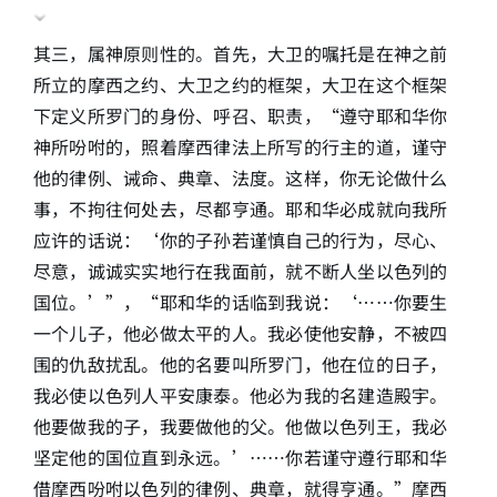
其三，属神原则性的。首先，大卫的嘱托是在神之前
所立的摩西之约、大卫之约的框架，大卫在这个框架
下定义所罗门的身份、呼召、职责，“遵守耶和华你
神所吩咐的，照着摩西律法上所写的行主的道，谨守
他的律例、诫命、典章、法度。这样，你无论做什么
事，不拘往何处去，尽都亨通。耶和华必成就向我所
应许的话说：‘你的子孙若谨慎自己的行为，尽心、
尽意，诚诚实实地行在我面前，就不断人坐以色列的
国位。’”，“耶和华的话临到我说：‘……你要生
一个儿子，他必做太平的人。我必使他安静，不被四
围的仇敌扰乱。他的名要叫所罗门，他在位的日子，
我必使以色列人平安康泰。他必为我的名建造殿宇。
他要做我的子，我要做他的父。他做以色列王，我必
坚定他的国位直到永远。’……你若谨守遵行耶和华
借摩西吩咐以色列的律例、典章，就得亨通。”摩西