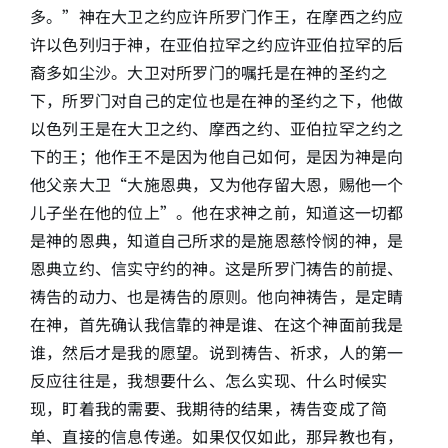
多。”神在大卫之约应许所罗门作王，在摩西之约应
许以色列归于神，在亚伯拉罕之约应许亚伯拉罕的后
裔多如尘沙。大卫对所罗门的嘱托是在神的圣约之
下，所罗门对自己的定位也是在神的圣约之下，他做
以色列王是在大卫之约、摩西之约、亚伯拉罕之约之
下的王；他作王不是因为他自己如何，是因为神是向
他父亲大卫“大施恩典，又为他存留大恩，赐他一个
儿子坐在他的位上”。他在求神之前，知道这一切都
是神的恩典，知道自己所求的是施恩慈怜悯的神，是
恩典立约、信实守约的神。这是所罗门祷告的前提、
祷告的动力、也是祷告的原则。他向神祷告，是定睛
在神，首先确认我信靠的神是谁、在这个神面前我是
谁，然后才是我的愿望。说到祷告、祈求，人的第一
反应往往是，我想要什么、怎么实现、什么时候实
现，盯着我的需要、我期待的结果，祷告变成了简
单、直接的信息传递。如果仅仅如此，那异教也有，