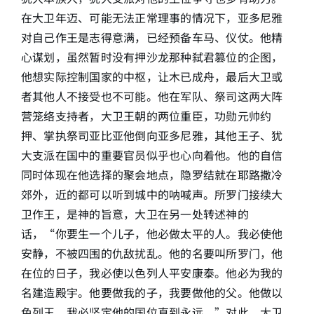
在大卫年迈、可能无法正常理事的情况下，亚多尼雅
对自己作王是志得意满，已经预备车马、仪仗。他精
心谋划，虽然暂时没有押沙龙那种弑君篡位的企图，
他想实际控制国家的中枢，让木已成舟，最后大卫或
者其他人不接受也不可能。他在军队、祭司这两大阵
营笼络支持者，大卫王朝的两位重臣，功勋元帅约
押、掌执祭司亚比亚他倒向亚多尼雅，其他王子、犹
大支派在国中的重要官员似乎也心向着他。他的自信
同时体现在他选择的聚会地点，隐罗结就在耶路撒冷
郊外，近的都可以听到城中的呐喊声。所罗门接续大
卫作王，是神的旨意，大卫在另一处转述神的
话，“你要生一个儿子，他必做太平的人。我必使他
安静，不被四围的仇敌扰乱。他的名要叫所罗门，他
在位的日子，我必使以色列人平安康泰。他必为我的
名建造殿宇。他要做我的子，我要做他的父。他做以
色列王，我必坚定他的国位直到永远。”对此，大卫