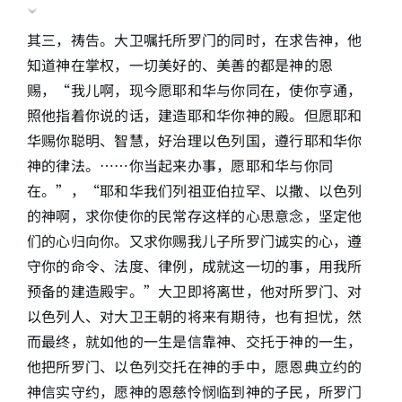
其三，祷告。大卫嘱托所罗门的同时，在求告神，他
知道神在掌权，一切美好的、美善的都是神的恩
赐，“我儿啊，现今愿耶和华与你同在，使你亨通，
照他指着你说的话，建造耶和华你神的殿。但愿耶和
华赐你聪明、智慧，好治理以色列国，遵行耶和华你
神的律法。……你当起来办事，愿耶和华与你同
在。”，“耶和华我们列祖亚伯拉罕、以撒、以色列
的神啊，求你使你的民常存这样的心思意念，坚定他
们的心归向你。又求你赐我儿子所罗门诚实的心，遵
守你的命令、法度、律例，成就这一切的事，用我所
预备的建造殿宇。”大卫即将离世，他对所罗门、对
以色列人、对大卫王朝的将来有期待，也有担忧，然
而最终，就如他的一生是信靠神、交托于神的一生，
他把所罗门、以色列交托在神的手中，愿恩典立约的
神信实守约，愿神的恩慈怜悯临到神的子民，所罗门