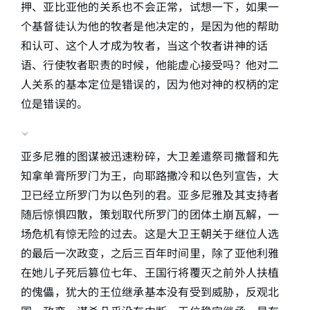
押、亚比亚他的关系也不会正常，试想一下，如果一
个基督徒认为他的牧者是他决定的，是因为他的帮助
和认可、这个人才成为牧者，当这个牧者讲神的话
语、行使牧者职责的时候，他能虚心接受吗？他对二
人关系的基本定位是错误的，因为他对神的权柄的定
位是错误的。
亚多尼雅的图谋被迅速粉碎，大卫差遣祭司撒督和先
知拿单膏所罗门为王，向耶路撒冷和以色列宣告，大
卫已经立所罗门为以色列的君。亚多尼雅及其支持者
随后惊惧四散，策划取代所罗门的团体土崩瓦解，一
场危机有惊无险的过去。这是大卫王朝关于继位人选
的最后一次政变，之后三百年时间里，除了亚他利雅
在她儿子死后篡位七年、王国行将覆灭之前外人扶植
的傀儡，犹大的王位继承基本没有受到威胁，反观北