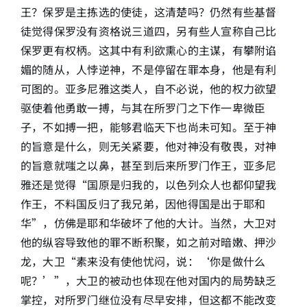
王？保罗是主拣选的使徒，这清楚吗？仍然有些基督
徒觉得保罗没有资格说三道四，另有些人宣称自己比
保罗更有权柄。这其中有利欲熏心的主谋，有攀附谄
媚的随从，人悖逆神，不是停留在罪本身，他是有利
可图的。亚多尼雅这类人，自不必说，他的权力欲望
驱使着他勇敢一搏，与其在所罗门之下作一卑微臣
子，不如搏一把，能够君临天下也尚未可知。至于神
的旨意是什么，则无关紧要，他对神没有敬畏，对神
的旨意就嗤之以鼻，甚至到后来所罗门作王，亚多尼
雅还是觉得“国原是归我的，以色列众人也都仰望我
作王，不料国反归了我兄弟，因他得国是出于耶和
华”，仿佛是耶和华破坏了他的大计。当然，大卫对
他的纵容导致他的罪不断积聚，如之前对暗嫩、押沙
龙，大卫“素来没有使他忧闷，说：‘你是做什么
呢？’”，大卫的被动也体现在他对国内的局势缺乏
掌控，对所罗门继位没有尽早安排，但这都不能改变