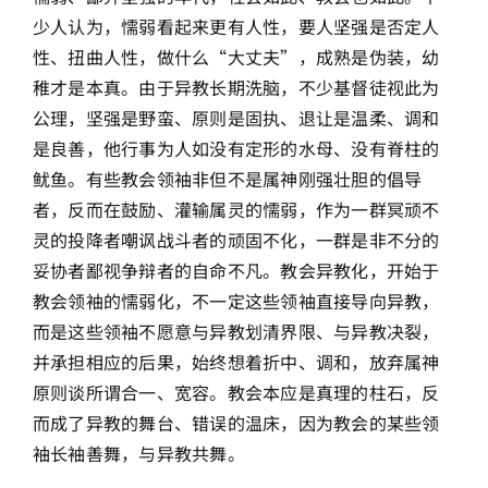
少人认为，懦弱看起来更有人性，要人坚强是否定人
性、扭曲人性，做什么“大丈夫”，成熟是伪装，幼
稚才是本真。由于异教长期洗脑，不少基督徒视此为
公理，坚强是野蛮、原则是固执、退让是温柔、调和
是良善，他行事为人如没有定形的水母、没有脊柱的
鱿鱼。有些教会领袖非但不是属神刚强壮胆的倡导
者，反而在鼓励、灌输属灵的懦弱，作为一群冥顽不
灵的投降者嘲讽战斗者的顽固不化，一群是非不分的
妥协者鄙视争辩者的自命不凡。教会异教化，开始于
教会领袖的懦弱化，不一定这些领袖直接导向异教，
而是这些领袖不愿意与异教划清界限、与异教决裂，
并承担相应的后果，始终想着折中、调和，放弃属神
原则谈所谓合一、宽容。教会本应是真理的柱石，反
而成了异教的舞台、错误的温床，因为教会的某些领
袖长袖善舞，与异教共舞。