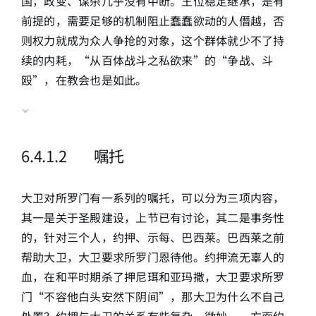
国，政变、谋杀几乎没有中断。王位稳定继承，是有
前提的，需要足够的机制阻止蠢蠢欲动的人僭越，否
则权力就成为众人争抢的对象，这个群体就少不了持
续的内耗，“从百体战斗之私欲来”的“争战、斗
殴”，在教会也是如此。
6
.4.1.2 嘱托
大卫对所罗门有一系列的嘱托，可以分为三项内容，
其一是关于圣殿建设，上节已有讨论，其二是事务性
的，针对三个人，约押、示每、巴西莱。巴西莱之前
帮助大卫，大卫要求所罗门恩待他。约押流无辜人的
血，在和平时期杀了押尼珥和亚玛撒，大卫要求所罗
门“不容他白头安然下阴间”，那大卫为什么不自己