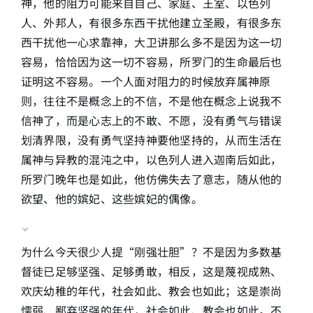
神，他的阻力可能来自自己、家庭、王室、以色列
人、外邦人，有很多东西干扰他建立圣殿，有很多东
西干扰他一心求靠神，大卫讲那么多不是因为这一切
容易，恰恰因为这一切不容易，所罗门的生命最后也
证明这不容易。一个人面对阻力的时候放弃属神原
则，往往不是概念上的不信，不是他在概念上说我不
信神了，而是心志上的不敢、不愿，没有勇气与错误
划清界限，没有勇气坚持神要他坚持的，从而生活在
属神与异教的混沌之中，以色列人进入迦南后如此，
所罗门晚年也是如此，他仿佛失去了意志，随从他的
欲望、他的嫔妃、这些嫔妃的偶像。
为什么今天很少人提“刚强壮胆”？不是因为多数基
督徒已足够坚强、足够勇敢，相反，这是蔑视成熟、
欢庆幼稚的年代，社会如此、教会也如此；这是崇尚
懦弱、鄙弃坚强的年代，社会如此、教会也如此。不