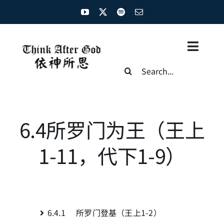
Skip
to
content
Toggl
Search
Naviga
for:
主页
资源汇总
6.4所罗门为王（王上
圣经概览
1-11，代下1-9）
基督徒生命
神学概论
6.4.1 所罗门登基（王上1-2）
圣经解析