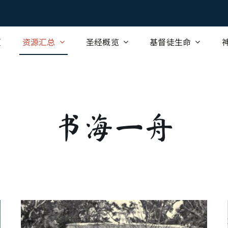
页
资源汇总
圣经概览
基督徒生命
书海一舟