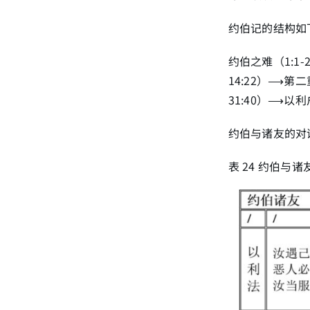
约伯记的结构如
约伯之难（1:1-
14:22）⟶第二
31:40）⟶以利户
约伯与诸友的对
表 24 约伯与