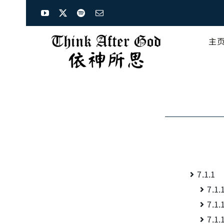
Skip
to
content
主
7.1.
7.1
7.1
7.1