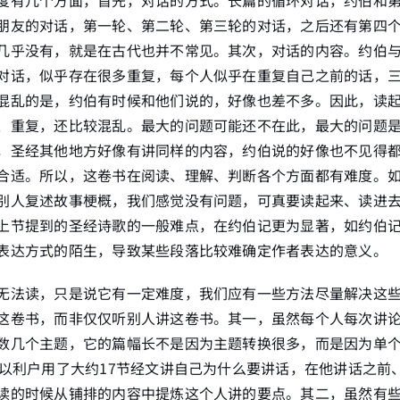
朋友的对话，第一轮、第二轮、第三轮的对话，之后还有第四
几乎没有，就是在古代也并不常见。其次，对话的内容。约伯
对话，似乎存在很多重复，每个人似乎在重复自己之前的话，
混乱的是，约伯有时候和他们说的，好像也差不多。因此，读
、重复，还比较混乱。最大的问题可能还不在此，最大的问题
，圣经其他地方好像有讲同样的内容，约伯说的好像也不见得
合适。所以，这卷书在阅读、理解、判断各个方面都有难度。
别人复述故事梗概，我们感觉没有问题，可真要读起来、读进
上节提到的圣经诗歌的一般难点，在约伯记更为显著，如约伯
表达方式的陌生，导致某些段落比较难确定作者表达的意义。
无法读，只是说它有一定难度，我们应有一些方法尽量解决这
这卷书，而非仅仅听别人讲这卷书。其一，虽然每个人每次讲
数几个主题，它的篇幅长不是因为主题转换很多，而是因为单
章以利户用了大约17节经文讲自己为什么要讲话，在他讲话之前
读的时候从铺排的内容中提炼这个人讲的要点。其二，虽然有