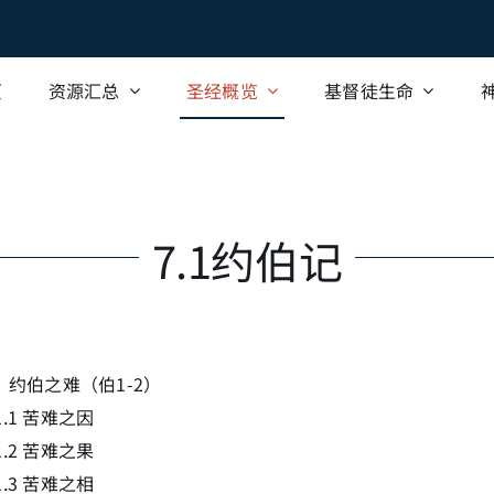
页
资源汇总
圣经概览
基督徒生命
7.1约伯记
1 约伯之难（伯1-2）
.1.1 苦难之因
.1.2 苦难之果
.1.3 苦难之相