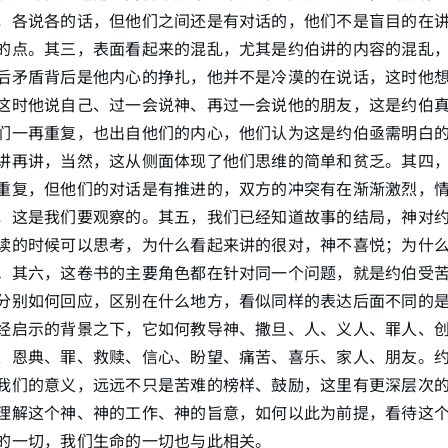
，各说各的话，但他们之间还是有对话的，他们不是盲目的在
的点。其三，表面看起来的混乱，尤其是约伯讲的内容的混乱
后矛盾背后是他内心的挣扎，他并不是冷漠的在说话，这时他
这时他说自己、过一会说神、再过一会说他的朋友，这是约伯
们一再重复，也出自他们的内心，他们认为这是约伯亟需明白
讲再讲，当然，这从侧面体现了他们思维的简单和贫乏。其四
重复，但他们的对话是有推进的，双方的冲突有在渐渐激烈，
，这是我们要观察的。其五，我们已经知道故事的结局，神对
读的时候可以思考，为什么看起来讲的很对，神不喜悦；为什
。其六，这卷书的主要角色都在针对同一个问题，就是约伯受
分别如何回应，区别在什么地方，看似同样的表达后面不同的
经启示的背景之下，它如何教导神、撒旦、人、义人、罪人、
、恩典、罪、救赎、信心、盼望、痛苦、喜乐、家人、朋友。
我们的意义，远远不只是苦难的榜样、鼓励，这里有更深层次
理解这个神、神的工作、神的旨意，如何以此为前提，看待这
的一切，我们生命的一切也与此相关。