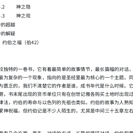
1.4.2 神之隐
1.4.3 神之现
神的超越
神的解疑
5 约伯之福（伯42）
较独特的一卷书，它有着最简单的故事情节，最长篇幅的对话
最为复杂的一个现象，指向的是圣经里最为核心的一个主题。
为匮乏的，我们不清楚它的作者是谁，成书年代是什么时候。
期，书末尾出现的货币单位只有在创世记雅各购买土地时出现
律法，约伯的寿命与以色列的先祖也类似。约伯的故事为人熟
蒙神祝福，但约伯记是不少人陌生的，尤其是中间三十五章左
度有几个方面，首先，对话的方式。长篇的循环对话，约伯和