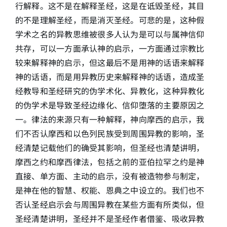
行解释。这不是在解释圣经，这是在诋毁圣经，其目
的不是理解圣经，而是消灭圣经。可悲的是，这种假
学术之名的异教思维被很多人认为是可以与属神信仰
共存，可以一方面承认神的启示，一方面通过宗教比
较来解释神的启示，但这最后不是用神的话语来解释
神的话语，而是用异教历史来解释神的话语，造成圣
经教导和圣经研究的伪学术化、异教化，这种异教化
的伪学术是导致圣经边缘化、信仰堕落的主要原因之
一。律法的来源只有一种解释，神向摩西的启示，我
们不否认摩西和以色列民族受到周围异教的影响，圣
经清楚记载他们的确受其影响，但圣经也清楚讲明，
摩西之约和摩西律法，包括之前的亚伯拉罕之约是神
直接、单方面、主动的启示，没有被造物参与制定，
是神在他的智慧、权能、恩典之中设立的。我们也不
否认圣经启示会与周围异教在某些方面有所类似，但
圣经清楚讲明，圣经并不是圣经作者借鉴、吸收异教