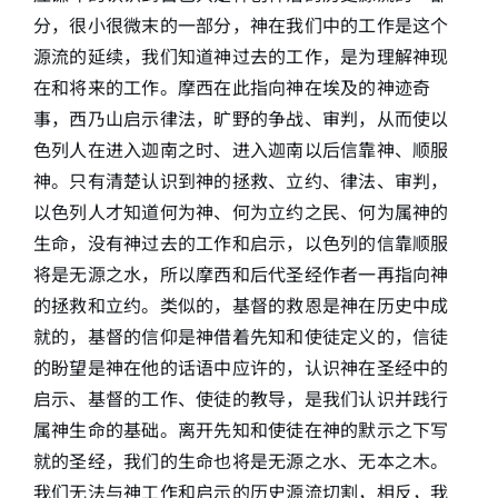
分，很小很微末的一部分，神在我们中的工作是这个
源流的延续，我们知道神过去的工作，是为理解神现
在和将来的工作。摩西在此指向神在埃及的神迹奇
事，西乃山启示律法，旷野的争战、审判，从而使以
色列人在进入迦南之时、进入迦南以后信靠神、顺服
神。只有清楚认识到神的拯救、立约、律法、审判，
以色列人才知道何为神、何为立约之民、何为属神的
生命，没有神过去的工作和启示，以色列的信靠顺服
将是无源之水，所以摩西和后代圣经作者一再指向神
的拯救和立约。类似的，基督的救恩是神在历史中成
就的，基督的信仰是神借着先知和使徒定义的，信徒
的盼望是神在他的话语中应许的，认识神在圣经中的
启示、基督的工作、使徒的教导，是我们认识并践行
属神生命的基础。离开先知和使徒在神的默示之下写
就的圣经，我们的生命也将是无源之水、无本之木。
我们无法与神工作和启示的历史源流切割，相反，我