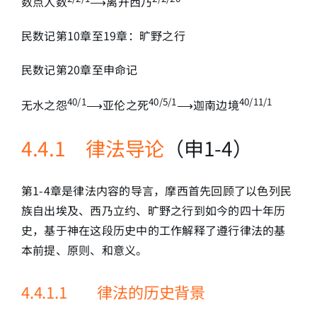
数点人数
⟶离开西乃
民数记第10章至19章：旷野之行
民数记第20章至申命记
40/1
40/5/1
40/11/1
无水之怨
⟶亚伦之死
⟶迦南边境
4.4.1 律法导论
（申1-4）
第1-4章是律法内容的导言，摩西首先回顾了以色列民
族自出埃及、西乃立约、旷野之行到如今的四十年历
史，基于神在这段历史中的工作解释了遵行律法的基
本前提、原则、和意义。
4.4.1.1 律法的历史背景