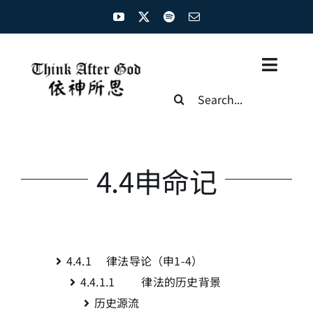
Skip
to
content
Toggl
Search
Naviga
for:
主页
资源汇总
4.4申命记
圣经概览
基督徒生命
4.4.1 律法导论
（申1-4）
神学概论
4.4.1.1 律法的历史背景
历史源流
圣经解析