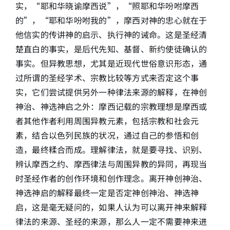
实，“耶和华晓谕摩西说”，“照耶和华吩咐摩西
的”，“耶和华吩咐我的”，摩西对神的忠心就在于
他信实的传讲神的启示、执行神的诫命。这是圣经清
楚直白的事实，是后代先知、基督、新约使徒确认的
事实。但异教思想，尤其是近现代世俗意识形态，通
过所谓的圣经学术、宗教比较等方式来否定这个事
实，它们尝试提供另外一种律法来源的解释，在神创
神治、神选神启之外：摩西记载的宗教理想是摩西或
者其他作者利用周围异教元素，包括宗教和社会元
素，结合以色列民族的状况，通过自己的参悟和创
造，最终糅合而成。理解律法，就是要寻找、识别、
辨认摩西之约、摩西律法与周围异教的异同，再现当
时圣经作者的创作环境和创作理念。离开神创神治、
神选神启的解释最终一定是否定神创神治、神选神
启，这是毫无疑问的，如果人认为可以离开神来解释
律法的来源、圣经的来源，那么人一定不需要神来进