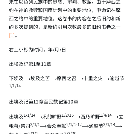
来在以色列民族中的恩慈、审判、救赎。由于摩西之
约在神的救赎和国度计划中的重要地位，申命记在摩
西之约中的重要地位，这卷书的内容在之后旧约和新
约多次提到的，是新约引用次数最多的旧约书卷之一
[1]
。
右上小标为时间，年/月/日
出埃及记第1至11章
下埃及⟶埃及之苦⟶摩西之召⟶十重之灾⟶逾越节
1/1/14
出埃及记第12章至民数记第10章
1/1/14
1/2/15
1/4/14
出埃及
⟶汛的旷野
⟶西乃旷野
⟶立
2/1/1
2/1/1-12
2/1/14
帐幕/祭司
⟶会众奉献
⟶逾越节
⟶
2/2/1
2/2/20