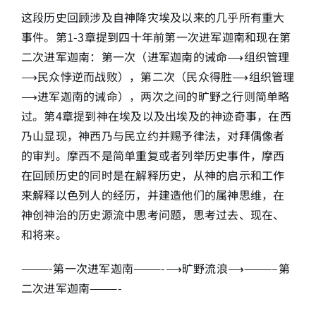
这段历史回顾涉及自神降灾埃及以来的几乎所有重大
事件。第1-3章提到四十年前第一次进军迦南和现在第
二次进军迦南：第一次（进军迦南的诫命⟶组织管理
⟶民众悖逆而战败），第二次（民众得胜⟶组织管理
⟶进军迦南的诫命），两次之间的旷野之行则简单略
过。第4章提到神在埃及以及出埃及的神迹奇事，在西
乃山显现，神西乃与民立约并赐予律法，对拜偶像者
的审判。摩西不是简单重复或者列举历史事件，摩西
在回顾历史的同时是在解释历史，从神的启示和工作
来解释以色列人的经历，并建造他们的属神思维，在
神创神治的历史源流中思考问题，思考过去、现在、
和将来。
———-第一次进军迦南———-⟶旷野流浪⟶———–第
二次进军迦南———-