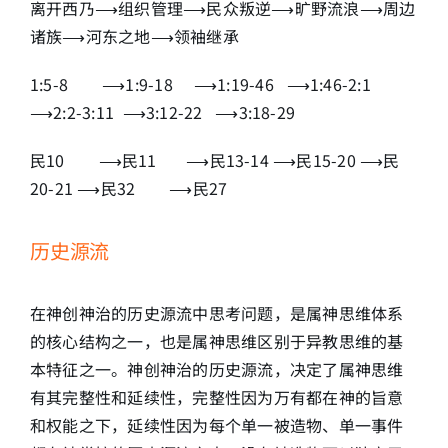
离开西乃⟶组织管理⟶民众叛逆⟶旷野流浪⟶周边
诸族⟶河东之地⟶领袖继承
1:5-8 ⟶1:9-18 ⟶1:19-46 ⟶1:46-2:1
⟶2:2-3:11 ⟶3:12-22 ⟶3:18-29
民10 ⟶民11 ⟶民13-14 ⟶民15-20 ⟶民
20-21 ⟶民32 ⟶民27
历史源流
在神创神治的历史源流中思考问题，是属神思维体系
的核心结构之一，也是属神思维区别于异教思维的基
本特征之一。神创神治的历史源流，决定了属神思维
有其完整性和延续性，完整性因为万有都在神的旨意
和权能之下，延续性因为每个单一被造物、单一事件