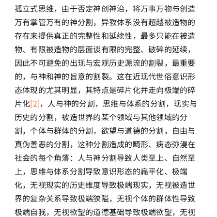
孤立式思维，由于否定神创神治，将万事万物与创造
万有掌管万有的神分割，异教体系没有超越被造物的
存在来提供真正的完整性和延续性，最多只能在被造
物、有限被造物的层面谈有限的完整、破碎的延续，
因此不可避免的出现与宏观历史源流的割裂，最重要
的，与神和神的旨意的割裂。这在近现代世俗意识形
态体现的尤其明显，其特点是碎片化并走向极端的碎
片化
[2]
，人与神的分割，思维与体系的分割，现实与
历史的分割，被造世界的某个领域与其他领域的分
割，个体与群体的分割，欲望与道德的分割，自由与
真伪善恶的分割，这种分割造成的畸形、病态弥漫在
社会的每个角落：人与神分割导致人类至上、自然至
上，思维与体系分割导致意识形态的扁平化、极端
化，无视现实的历史维度导致极端现实，无视被造世
界的复杂关系导致极端狭隘，无视个体的群体性导致
极端自我，无视欲望的道德基础导致极端欲望，无视