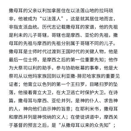
撒母耳的父亲以利加拿居住在以法莲山地的拉玛琐
简介
非，他被成为“以法莲人”，这是就其居住地而言，
非指支派血统。历代志记载撒母耳的家谱，他的先祖
下载
是利未的儿子哥辖，哥辖也是摩西、亚伦的先祖，撒
母耳的先祖与摩西的先祖分别属于哥辖不同的儿子。
撒母耳是士师时代过渡到王国时代的关键人物，他是
最后一位士师，是摩西之后的第一位重要先知；他作
为大祭司以利的助手，参与协助帐幕的事奉，他是大
祭司从以他玛家族回到以利亚撒-腓尼哈家族的重要见
证者；他膏立以色列的第一个王扫罗，目睹扫罗的坠
落，他接着膏立大卫，在大卫逃亡时保护大卫。在诗
篇，撒母耳与摩西、亚伦并列，是神的仆人、求告神
的人，神向他们启示神的旨意；在耶利米书，撒母耳
和摩西并列是神悦纳的义人；在使徒讲道中，摩西关
于基督的预言之后，是“从撒母耳以来的众先知”；