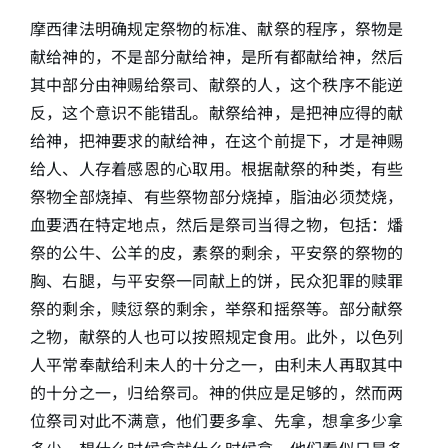
摩西律法明确规定祭物的标准、献祭的程序，祭物是
献给神的，不是部分献给神，是所有都献给神，然后
其中部分由神赐给祭司、献祭的人，这个秩序不能逆
反，这个意识不能错乱。献祭给神，是把神应得的献
给神，把神要求的献给神，在这个前提下，才是神赐
给人、人存着感恩的心取用。根据献祭的种类，有些
祭物全部烧掉、有些祭物部分烧掉，脂油必须焚烧，
血要洒在特定地点，然后是祭司当得之物，包括：燔
祭的公牛、公羊的皮，素祭的剩余，平安祭的祭物的
胸、右腿，与平安祭一同献上的饼，民众犯罪的赎罪
祭的剩余，赎愆祭的剩余，举祭和摇祭等。部分献祭
之物，献祭的人也可以按照规定食用。此外，以色列
人平常奉献给利未人的十分之一，由利未人再取其中
的十分之一，归给祭司。神的供应是足够的，然而两
位祭司对此不满意，他们要多拿、先拿，想拿多少拿
多少、想什么时候拿就什么时候拿。他们看似只是多