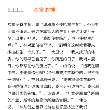
6.1.1.1 哈拿的神
哈拿没有生育，是“耶和华不使哈拿生育”，圣经对
此毫不避讳。是谁在掌管人的生育？是谁让婴儿受
孕、出生？神说，“我既使她临产，岂不使她生产
呢？”，神对亚伯拉罕说，“到明年这时候我要来，
撒拉必生一个儿子。”，大卫说，“我未成形的体
质，你的眼早已看见了；你所定的日子，我尚未度一
日，你都写在你的册上了。”，约伯说，“造我在腹
中的，不也是造他吗？将他与我抟在腹中的，岂不是
一位吗？”，神对耶利米说，“我未将你造在腹中，
我已晓得你；你未出母胎，我已分别你为圣。我已派
你做列国的先知。”，诗篇说，“儿女是耶和华所赐
的产业，所怀的胎是他所给的赏赐。”，使徒
说，“神从创立世界以前在基督里拣选了我们，