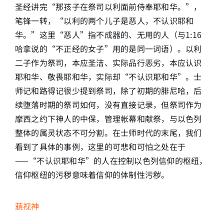
圣经讲完“那孩子在祭司以利面前侍奉耶和华。”，
笔锋一转，“以利的两个儿子是恶人，不认识耶和
华。”这里“恶人”指不成器的、无用的人（与1:16
哈拿说的“不正经的女子”用的是同一词语）。以利
二子作为祭司，本应圣洁、实际品行恶劣，本应认识
耶和华、敬畏耶和华，实际却“不认识耶和华”。士
师记和路得记很少提到祭司，除了初期的腓尼哈，后
续堕落时期的祭司如何，没有直接记录，但祭司作为
摩西之约下神人的中保，管理帐幕和献祭，与以色列
整体的属灵状态不可分割。在士师时代的末尾，我们
看到了具体的事例，这里的可悲和可怕之处在于
——“不认识耶和华”的人在控制以色列信仰的枢纽，
信仰枢纽的污秽意味着信仰的体制性污秽。
藐视神