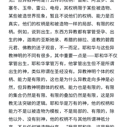
塞冬、玉帝、雷公、电母，其权柄限于某些被造物、
某些被造世界现象，暂且不说他们的权柄、能力是否
真实，他们的权柄是和被造物一样的局部、有限的权
柄。例如，说到出生，东西方异教都有掌管受孕、出
生的神，迦南的亚斯她录、希腊的赫拉、道教的碧霞
元君、佛教的送子观音，不一而足。耶和华与这些异
教神明的不同有很多，其中重要一点是——耶和华不仅
掌管出生，耶和华掌管万有，他掌管出生但不是所谓
出生的神，类似称谓在圣经没有。异教神明个体的权
柄、能力是有限的，这也是为什么异教走向多神是必
然，但异教神明群体的权柄、能力也是有限的，有限
的集合仍然是有限、有限的叠加仍然是有限，这是异
教无法突破的逻辑。耶和华是万有的神，他的权柄和
能力不是以被造物为模板，不是局部的、有限的，除
他以外、没有别神，他的权柄不与其他所谓神祗分
享、不与任何被造物分享，“我是耶和华，这是我的