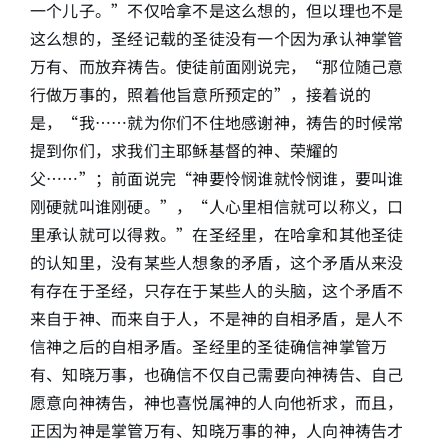
一个儿子。”不仅哈拿不是这么想的，但以理也不是
这么想的，圣经记载的圣徒没有一个因为承认神掌管
万有、而放弃祷告。使徒前面刚说完，“那位随己意
行做万事的，照着他旨意所预定的”，接着说的
是，“我……就为你们不住地感谢神，祷告的时候常
提到你们，求我们主耶稣基督的神、荣耀的
父……”；前面说完“神要怜悯谁就怜悯谁，要叫谁
刚硬就叫谁刚硬。”，“人心里相信就可以称义，口
里承认就可以得救。”在圣经里，在哈拿和其他圣徒
的认知里，没有某些人想象的矛盾，这个矛盾从来没
有存在于圣经，只存在于某些人的头脑，这个矛盾不
来自于神、而来自于人，不是神的自相矛盾，是人不
信神之后的自相矛盾。圣经里的圣徒确信神掌管万
有、知晓万事，也确信不仅自己需要向神祷告、自己
愿意向神祷告，神也喜悦属神的人向他祈求，而且，
正因为神是掌管万有、知晓万事的神，人向神祷告才