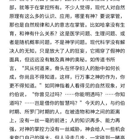
部，就等于在掌控所有。不少人觉得，现代人对自然
原理有这么多的认识、应用，哪里有神？要说掌管，
那也是自然规律和人的意志在掌管。比如哈拿没有生
育，和神有什么关系？这是医学问题、生理问题、或
者是随机概率问题，不是神学问题。现代科学没有解
决人的无知，只是放大了人的狂妄，它揭穿了假神的
面具，但远远没有触及真神的奥秘。如传道书所
言，“风从何道来，骨头在怀孕妇人的胎中如何长
成，你尚且不得知道，这样，行万事之神的作为，你
更不得知道。”如同神指着人看得见的自然现象，对
约伯说，“你曾见过吗？……你能明透吗？……你知
道吗？……岂是借你的智慧吗？”今天的人，与约伯
时期、所罗门时期的人，在被造物和神之间的距离
上，没有一丝一毫的前进；人的知识再多、能力再
强，对神的掌控力没有一丝威胁，神会给人一些机会
来夸口自己的强大，但人没走几步，一定碰到一睹高