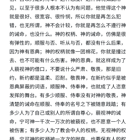
见，以至于很多人根本不认为有问题，他觉得这个神
就是很好、很宽容、很怜悯，所以你就是再怎么犯
错，也无所谓，神不会计较，你就是再怎么不遵行神
的诫命，也没什么。神的权柄、神的诫命，仿佛是很
有弹性的，顺服与否、听从与否，都没有什么后果，
因为神有恩典；神的权柄就像一团棉花，你就是撞过
去、也不可能有什么伤害。神的恩典，就这样成为了
人藐视神的借口，不要说什么严肃、敬畏，那是旧
约，新约都是温柔、忍耐。敬畏神，在新约似乎是被
恩典屏蔽的词语，顺服神、侍奉神，也就成了人恣意
发挥的舞台。有多少顺服、侍奉没有对神的敬畏，神
清楚的诫命在顺服、侍奉的名号之下被随意践踏；有
多少人为了自己或别人的所谓自尊心，藐视神的诫
命，宁可神一千次一万次的被藐视，也不愿意一个人
被伤害；有多少人为了教会中人的权柄，无视神的权
柄，宁可神的权柄被一次次的抛弃，也要保有人的权