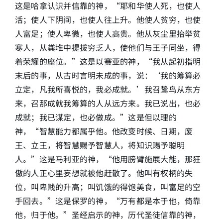
这是哈拿认识并信靠的神，“耶和华使人死，也使人
活；使人下阴间，也使人往上升。他使人贫穷，也使
人富足；使人卑微，也使人高贵。他从灰尘里抬举贫
寒人，从粪堆中提拔穷乏人，使他们与王子同坐，得
着荣耀的座位。”这是以赛亚的神，“我从起初指明
末后的事，从古时言明未成的事，说：‘我的筹算必
立定，凡我所喜悦的，我必成就。’我召鸷鸟从东方
来，召那成就我筹算的人从远方来。我已说出，也必
成就；我已谋定，也必做成。”这是但以理的
神，“智慧能力都属乎他。他改变时候、日期，废
王、立王，将智慧赐予智慧人，将知识赐予聪明
人。”这是马利亚的神，“他用膀臂施展大能，那狂
傲的人正心里妄想就被他赶散了。他叫有权柄的失
位，叫卑贱的升高；叫饥饿的得饱美食，叫富足的空
手回去。”这是保罗的神，“万有都是本于他，倚靠
他，归于他。”圣经启示的神，历代圣徒信靠的神，