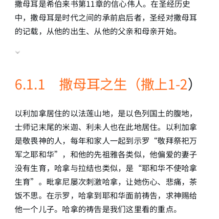
撒母耳是希伯来书第11章的信心伟人。在圣经历史
中，撒母耳是时代之间的承前启后者，圣经对撒母耳
的记载，从他的出生、从他的父亲和母亲开始。
6.1.1 撒母耳之生（撒上1-2
）
以利加拿居住的以法莲山地，是以色列国土的腹地，
士师记末尾的米迦、利未人也在此地居住。以利加拿
是敬畏神的人，每年和家人一起到示罗“敬拜祭祀万
军之耶和华”，和他的先祖雅各类似，他偏爱的妻子
没有生育，哈拿与拉结也类似，是“耶和华不使哈拿
生育”。毗拿尼屡次刺激哈拿，让她伤心、悲痛，茶
饭不思。在示罗，哈拿到耶和华面前祷告，求神赐给
他一个儿子。哈拿的祷告是我们这里看的重点。