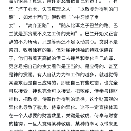
被引诱离了真道，用许多愁苦把自己刺透了。”，有
些“坏了心术、失丧真理之人”“以敬虔为得利的门
路”，如术士西门；假教师“心中习惯了贪
婪”，“离弃正路”，“随从比珥之子巴兰的路。巴
兰就是那贪爱不义之工价的先知”。巴兰开始义正言
辞的不为所动，只是筹码还不足以动其心。贪财不是
祭司、牧者独有的罪，但对属神领袖的特殊诱惑在
于，他们有着更高尚的借口去掩盖和美化自己的罪，
更容易把自己的贪婪看作是正当的、是应得的、甚至
是神的赏赐。有人自认为为神工作的越多，就越觉得
某些东西是自己应得的，即便自己有些过错，也完全
可以接受，神也完全可以接受。把敬虔、侍奉与钱财
挂钩，把敬虔、侍奉作为得利的途径，这个财富观的
异化也导致了敬虔、侍奉的异化。这不一定直接体现
在一个人想要的财富数量，关键是敬虔、侍奉与财富
的挂钩，一旦人觉得某种敬虔、某种侍奉可以带来更