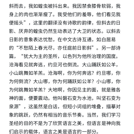
斜而去，我如蝗虫被抖出来。我因禁食膝骨软弱，我
身上的肉也渐渐瘦了。我受他们的羞辱，他们看见我
便摇头”，这里的翻译没有诗歌的韵律，但斜去的日
影、厌弃的蝗虫仍然生动表达了大卫的状态。以斜去
日影的意象表达忧愁，在中文古诗互通，如白居易
的“不愁陌上春光尽，亦任庭前日影斜”。另一部诗
篇，“犹大为主的圣所，以色列为他所治理的国度。
沧海看见就奔逃，约旦河也倒流。大山踊跃如公羊，
小山跳舞如羊羔。沧海啊，你为何奔逃？约旦哪，你
为何倒流？大山哪，你为何踊跃如公羊？小山哪，你
为何跳舞如羊羔？大地啊，你因见主的面，就是雅各
神的面，便要震动。他叫磐石变为水池，叫坚石变为
泉源”，这虽然是白话，但短小词组的堆叠，描摹对
象的跳跃，仍然有相当的音乐节奏。当然，我们学习
圣经的目的不是为了欣赏语言之美，但语言是神向我
们启示的载体，语言之美是语言的一部分。