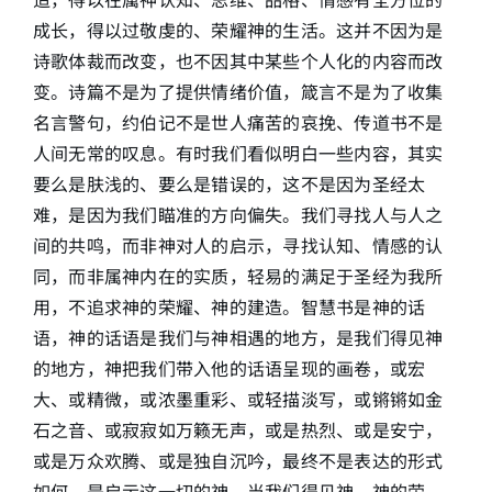
成长，得以过敬虔的、荣耀神的生活。这并不因为是
诗歌体裁而改变，也不因其中某些个人化的内容而改
变。诗篇不是为了提供情绪价值，箴言不是为了收集
名言警句，约伯记不是世人痛苦的哀挽、传道书不是
人间无常的叹息。有时我们看似明白一些内容，其实
要么是肤浅的、要么是错误的，这不是因为圣经太
难，是因为我们瞄准的方向偏失。我们寻找人与人之
间的共鸣，而非神对人的启示，寻找认知、情感的认
同，而非属神内在的实质，轻易的满足于圣经为我所
用，不追求神的荣耀、神的建造。智慧书是神的话
语，神的话语是我们与神相遇的地方，是我们得见神
的地方，神把我们带入他的话语呈现的画卷，或宏
大、或精微，或浓墨重彩、或轻描淡写，或锵锵如金
石之音、或寂寂如万籁无声，或是热烈、或是安宁，
或是万众欢腾、或是独自沉吟，最终不是表达的形式
如何，是启示这一切的神。当我们得见神、神的荣