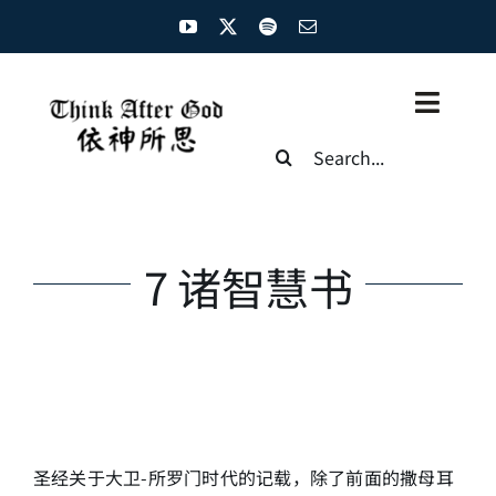
Skip
to
content
Toggl
Search
Naviga
for:
主页
资源汇总
7 诸智慧书
圣经概览
基督徒生命
神学概论
圣经关于大卫-所罗门时代的记载，除了前面的撒母耳
圣经解析