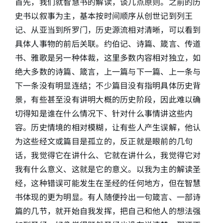
首先，我们就智慧书的解读，谈几点原则。之前的历
史书以叙事为主，基本按时间顺序从创世记到列王
记、从亚当到所罗门，历史源流相对清晰，可以看到
具体人事物的前后关联。约伯记、诗篇、箴言、传道
书、雅歌是另一种体裁，这里多数内容相对独立，如
绝大多数的诗篇、箴言，上一篇与下一篇、上一条与
下一条没有明显连结；不少篇目没有指明具体历史背
景，有些甚至没有讲明大概的历史阶段，因此难以确
切得知是谁在什么情况下、针对什么事情讲这些内
容。历史情境的相对模糊，让有些人产生误解，他认
为这些经文或篇目是孤立的，反正就是眼前的几句
话，我觉得它在讲什么、它就在讲什么，我觉得它对
我有什么意义、这就是它的意义。以我为主的解读圣
经，这种错误可能发生在圣经的任何地方，但在智慧
书体现的更为明显。有人随便拎出一句箴言、一部诗
篇的几节，就开始自我发挥，把自己和他人的想法强