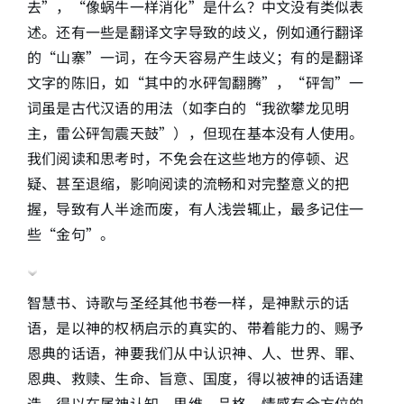
去”，“像蜗牛一样消化”是什么？中文没有类似表
述。还有一些是翻译文字导致的歧义，例如通行翻译
的“山寨”一词，在今天容易产生歧义；有的是翻译
文字的陈旧，如“其中的水砰訇翻腾”，“砰訇”一
词虽是古代汉语的用法（如李白的“我欲攀龙见明
主，雷公砰訇震天鼓”），但现在基本没有人使用。
我们阅读和思考时，不免会在这些地方的停顿、迟
疑、甚至退缩，影响阅读的流畅和对完整意义的把
握，导致有人半途而废，有人浅尝辄止，最多记住一
些“金句”。
智慧书、诗歌与圣经其他书卷一样，是神默示的话
语，是以神的权柄启示的真实的、带着能力的、赐予
恩典的话语，神要我们从中认识神、人、世界、罪、
恩典、救赎、生命、旨意、国度，得以被神的话语建
造，得以在属神认知、思维、品格、情感有全方位的