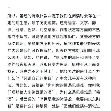
所以，圣经的诗歌体裁决定了我们在阅读时会存在一
定的陌生感，除了历史距离，还有语言、文字、韵
律、线条、色彩、时空意象、作者状态等方面的不熟
悉或不适应。可能某些地方读起来拗口、某些地方的
意义晦涩、某些地方不知所云，虽然作者最终想表达
的内容是我们可以理解的，但表达方式对我们却不那
么透明。例如，约伯说，“愿我生的那日和说怀了男
胎的那夜都灭没。愿那日变为黑暗，愿神不从上面寻
找它，愿亮光不照于其上”，他想表达的是什么？为
什么他“咒诅自己的生日”？中文几乎没有这种用
法。再比如，诗篇讲“你叫你的民遇见艰难，你叫我
们喝那使人东倒西歪的酒”，为什么遇见艰难是“喝
酒”？后面说的“摩押是我的沐浴盆，我要向以东抛
鞋”是讲什么？诗篇另一处讲“愿他们像蜗牛消化过