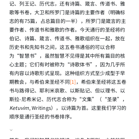
记、列王记、历代志，还有诗篇、箴言、传道书、雅
歌等书卷，大卫和所罗门是诗篇的主要作者（明确标
简介
志的有75篇，占总篇目的一半），所罗门是箴言的主
要作者、传道书和雅歌的作者。今天通行的圣经将约
下载
伯记、诗篇、箴言、传道书、雅歌组织在一起，放在
历史书和先知书之间，这五卷书通俗的可以合称
为“智慧书”，虽然智慧不见得是其中所有篇目的核
心主题；它们有时被称为“诗歌体书”，因为几乎所
有内容以诗歌形式呈现。这种组织方式至少成型于早
期教会，与希伯来圣经不同
[1]
，希伯来圣经将这五卷
书与路得记、耶利米哀歌、以斯贴记、但以理书、以
斯拉-尼希米记、历代志合称为“文集”（“圣录”，
Ketuvim
, Writings），以诗篇为首。这里我们学习的
顺序是通行圣经的书卷排序。