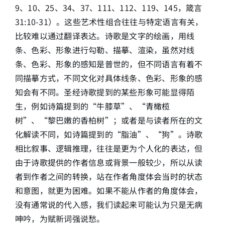
9、10、25、34、37、111、112、119、145，箴言
31:10-31）。这些艺术性组合往往与特定语言有关，
比较难以通过翻译表达。诗歌是文字的绘画，用线
条、色彩、形象进行勾勒、描摹、渲染，虽然对线
条、色彩、形象的感知是普世的，但不同语言有着不
同描摹方式，不同文化对具体线条、色彩、形象的感
知会有不同。圣经诗歌提到的某些形象可能显得陌
生，例如诗篇提到的“牛膝草”、“青橄榄
树”、“黎巴嫩的香柏树”；或者是与读者所在的文
化解读不同，如诗篇提到的“脂油”、“狗”。诗歌
相比叙事、逻辑推理，往往是更为个人化的表达，但
由于诗歌提供的作者信息或背景一般较少，所以从读
者到作者之间的转换，站在作者角度体会当时的状态
和意图，就更为困难。如果不能从作者的角度体会，
没有通常说的代入感，我们读起来可能认为只是无病
呻吟，为赋新词强说愁。