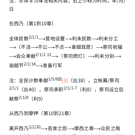
注：灰体字为律法相关内容；右上小标为时间，年/月/
日
在西乃（第1到10章）
2/2/1
全体民数
⟶营地设置⟶利未民数⟶利未分工
⟶（不洁⟶不公⟶不贞⟶拿细耳愿）⟶祭司祝福
2/1/1-12
⟶会众奉献
⟶（祭司燃灯）⟶利未分别⟶
2/1/14
逾越节
⟶准备行军
1/5/6
后
注：全民计数奉献
[3]
（出38），立帐幕/祭司
2/1/1
2/1/1-7
（出40），祭司承职
（利8），祭司设立后
2/1/8
献祭
（利9）
从西乃到摩押（第10到21章）
2/2/20
离开西乃
⟶恶食之怨⟶摩西之尊⟶众民之叛