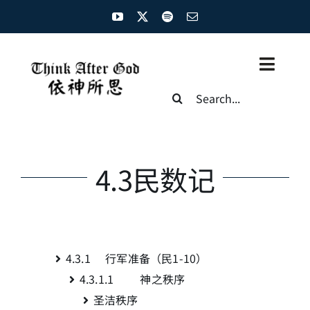
Skip
to
content
Toggl
Search
Naviga
for:
主页
资源汇总
4.3民数记
圣经概览
基督徒生命
4.3.1 行军准备（民1-10
）
神学概论
4.3.1.1 神之秩序
圣洁秩序
圣经解析