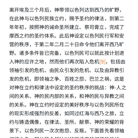
离开埃及三个月后，神带领以色列达到西乃的旷野，
在此神与以色列民族立约，赐予圣约的律法，到第二
年年初，按照神的诫命圣所建立、祭司膏立，完成了
摩西之约的圣约体系。此后神设定以色列民行军和安
营的秩序，于第二年二月二十日命令他们离开西乃旷
野。诸多条件皆已完备，以色列民可以就此按计划进
入神的应许之地，然而他们再次陷入危机
[9]
，包括由
领袖引发的危机、由民众引发的危机、以及由异教引
发的危机，即领袖之争、百姓之怨、巴兰之祸，这是
对神在立约和律法中设定的圣约秩序的挑战：神-人之
间的关系、神的民内部的关系，和神的民与异教之间
的关系。神在立约时设定的美好秩序与以色列民所在
的现实形成强烈的反差，如同过红海与西乃之旅，立
约与铸造偶像，在律法、圣所、献祭、神的荣耀的背
景下，以色列民一次次抱怨、反叛。下面首先看领袖