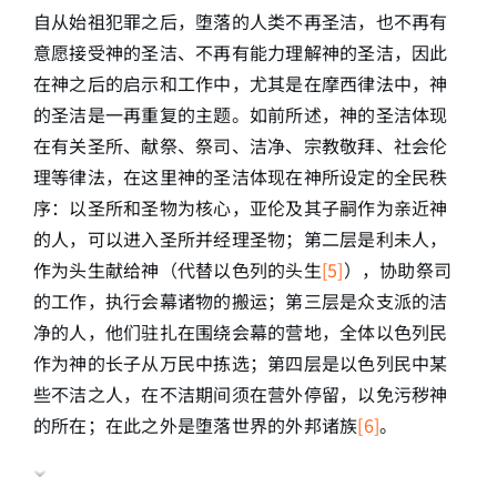
自从始祖犯罪之后，堕落的人类不再圣洁，也不再有
意愿接受神的圣洁、不再有能力理解神的圣洁，因此
在神之后的启示和工作中，尤其是在摩西律法中，神
的圣洁是一再重复的主题。如前所述，神的圣洁体现
在有关圣所、献祭、祭司、洁净、宗教敬拜、社会伦
理等律法，在这里神的圣洁体现在神所设定的全民秩
序：以圣所和圣物为核心，亚伦及其子嗣作为亲近神
的人，可以进入圣所并经理圣物；第二层是利未人，
作为头生献给神（代替以色列的头生
[5]
），协助祭司
的工作，执行会幕诸物的搬运；第三层是众支派的洁
净的人，他们驻扎在围绕会幕的营地，全体以色列民
作为神的长子从万民中拣选；第四层是以色列民中某
些不洁之人，在不洁期间须在营外停留，以免污秽神
的所在；在此之外是堕落世界的外邦诸族
[6]
。