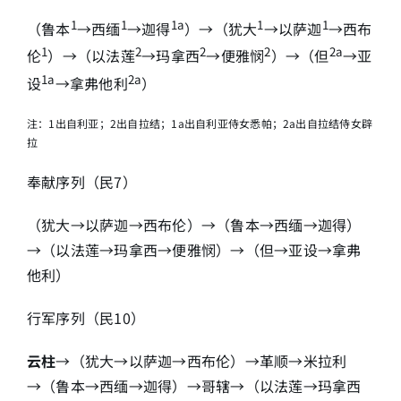
1
1
1a
1
1
（鲁本
→西缅
→迦得
）→（犹大
→以萨迦
→西布
1
2
2
2
2a
伦
）→（以法莲
→玛拿西
→便雅悯
）→（但
→亚
1a
2a
设
→拿弗他利
）
注：1出自利亚；2出自拉结；1a出自利亚侍女悉帕；2a出自拉结侍女辟
拉
奉献序列（民7）
（犹大→以萨迦→西布伦）→（鲁本→西缅→迦得）
→（以法莲→玛拿西→便雅悯）→（但→亚设→拿弗
他利）
行军序列（民10）
云柱
→（犹大→以萨迦→西布伦）→革顺→米拉利
→（鲁本→西缅→迦得）→哥辖→（以法莲→玛拿西