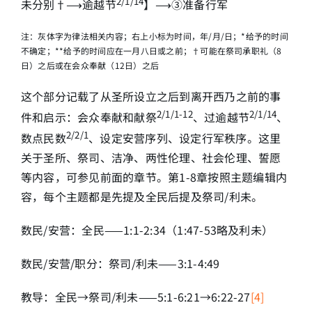
2/1/14
未分别†⟶逾越节
】⟶③准备行军
注：灰体字为律法相关内容；右上小标为时间，年/月/日；*给予的时间
不确定；**给予的时间应在一月八日或之前；†可能在祭司承职礼（8
日）之后或在会众奉献（12日）之后
这个部分记载了从圣所设立之后到离开西乃之前的事
2/1/1-12
2/1/14
件和启示：会众奉献和献祭
、过逾越节
、
2/2/1
数点民数
、设定安营序列、设定行军秩序。这里
关于圣所、祭司、洁净、两性伦理、社会伦理、誓愿
等内容，可参见前面的章节。第1-8章按照主题编辑内
容，每个主题都是先提及全民后提及祭司/利未。
数民/安营：全民——1:1-2:34（1:47-53略及利未）
数民/安营/职分：祭司/利未——3:1-4:49
教导：全民→祭司/利未——5:1-6:21→6:22-27
[4]