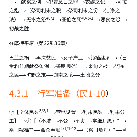
⟶（献祭之例⟶犯安息日之罪⟶衣繸之记）⟶可拉
之乱⟶（祭司利未之职⟶祭司利未之份⟶洁净之
40/1
40/5/1
法）⟶无水之怨
⟶亚伦之死
⟶恶食之怨⟶
初战之胜
在摩押平原（第22到36章）
巴兰之祸⟶再次数民⟶女子产业⟶领袖继承⟶（日
常和节期献祭条例⟶誓愿规范）⟶米甸之战⟶河东
之民⟶旷野之旅⟶迦南之境⟶土地之分
4.3.1 行军准备（民1-10
）
2/2/1
②【全体民数
⟶营地设置⟶利未民数⟶利未分
工】⟶①【（不洁⟶不公⟶不贞⟶拿细耳愿）*⟶
2/1/1-12
祭司祝福**⟶会众奉献
⟶（祭司燃灯）*⟶利