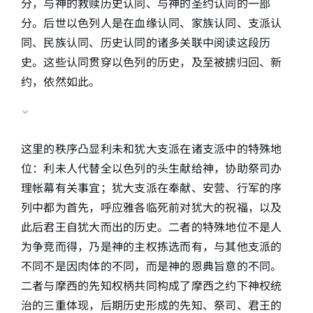
分，与神的救赎历史认同、与神的圣约认同的一部
分。后世以色列人是在血缘认同、家族认同、支派认
同、民族认同、历史认同的诸多关联中阅读这段历
史。这些认同贯穿以色列的历史，及至被掳归回、新
约，依然如此。
这里的秩序凸显利未和犹大支派在诸支派中的特殊地
位：利未人代替全以色列的头生献给神，协助祭司办
理帐幕有关事宜；犹大支派在奉献、安营、行军的序
列中都为首先，呼应雅各临死前对犹大的祝福，以及
此后君王自犹大而出的历史。二者的特殊地位不是人
为争竞而得，乃是神的主权拣选而有，与其他支派的
不同不是因肉体的不同，而是神的恩典旨意的不同。
二者与摩西的先知权柄共同构成了摩西之约下神权统
治的三重体现，后期历史形成的先知、祭司、君王的