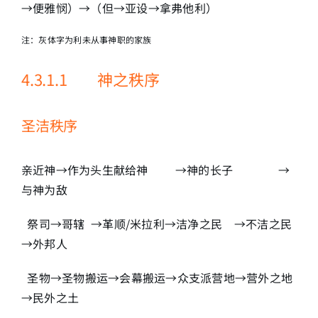
→便雅悯）→（但→亚设→拿弗他利）
注：灰体字为利未从事神职的家族
4.3.1.1 神之秩序
圣洁秩序
亲近神→作为头生献给神 →神的长子 →
与神为敌
祭司→哥辖 →革顺/米拉利→洁净之民 →不洁之民
→外邦人
圣物→圣物搬运→会幕搬运→众支派营地→营外之地
→民外之土