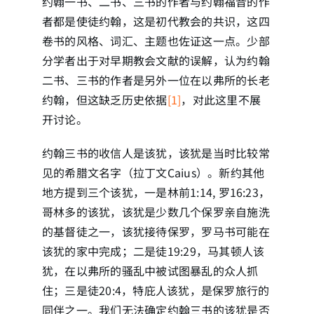
约翰一书、二书、三书的作者与约翰福音的作
者都是使徒约翰，这是初代教会的共识，这四
简介
卷书的风格、词汇、主题也佐证这一点。少部
分学者出于对早期教会文献的误解，认为约翰
下载
二书、三书的作者是另外一位在以弗所的长老
约翰，但这缺乏历史依据
[1]
，对此这里不展
开讨论。
约翰三书的收信人是该犹，该犹是当时比较常
见的希腊文名字（拉丁文Caius）。新约其他
地方提到三个该犹，一是林前1:14, 罗16:23，
哥林多的该犹，该犹是少数几个保罗亲自施洗
的基督徒之一，该犹接待保罗，罗马书可能在
该犹的家中完成；二是徒19:29，马其顿人该
犹，在以弗所的骚乱中被试图暴乱的众人抓
住；三是徒20:4，特庇人该犹，是保罗旅行的
同伴之一。我们无法确定约翰三书的该犹是否