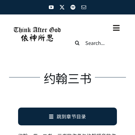
Skip
to
content
Toggl
Search
Naviga
for:
主页
资源汇总
约翰三书
圣经概览
基督徒生命
跳到章节目录
神学概论
圣经解析