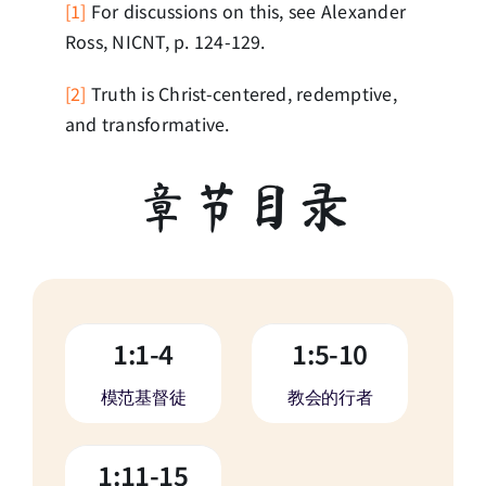
[1]
For discussions on this, see Alexander
Ross, NICNT, p. 124-129.
[2]
Truth is Christ-centered, redemptive,
and transformative.
章节目录
1:1-4
1:5-10
模范基督徒
教会的行者
1:11-15