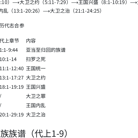
5:10）⟶大卫之约（5:11-7:29）⟶王国兴盛（8:1-10:19）⟶
乱（13:1-20:26）⟶大卫之治（21:1-24:25）
与历代志合参
代上章节
内容
1:1-9:44
亚当至归回的族谱
10:1-14
扫罗之死
11:1-12:40
王国统一
13:1-17:27
大卫之约
18:1-19:19
王国兴盛
/
大卫之罪
/
王国内乱
20:1-29:19
大卫之治
 民族族谱（代上1-9）