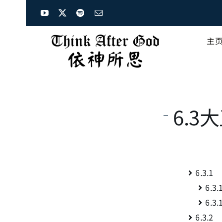
Skip
to
content
主
6.3
6.3.
6.
6.
6.3.