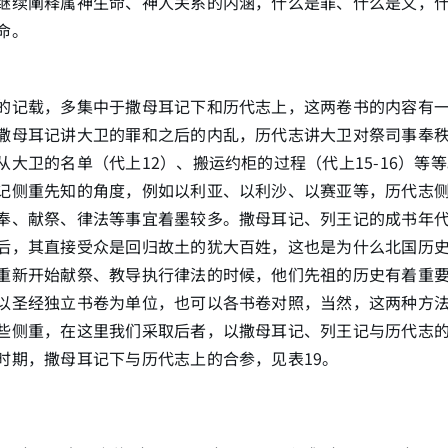
继续阐释属神生命、神人关系的内涵，什么是罪、什么是义，
命。
的记载，多集中于撒母耳记下和历代志上，这两卷书的内容有
撒母耳记讲大卫的罪和之后的内乱，历代志讲大卫对祭司事奉
从大卫的名单（代上12）、搬运约柜的过程（代上15-16）等
记侧重先知的角度，例如以利亚、以利沙、以赛亚等，历代志
奉、献祭、律法等事宜着墨较多。撒母耳记、列王记的成书年
后，其直接受众是回归故土的犹大百姓，这也是为什么北国历
重新开始献祭、教导执行律法的时候，他们先祖的历史有着重
以圣经独立书卷为单位，也可以各书卷对照，当然，这两种方
些侧重，在这里我们采取后者，以撒母耳记、列王记与历代志
时期，撒母耳记下与历代志上的合参，见表19。