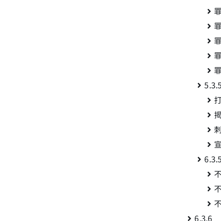
5.3
6.
6.3.