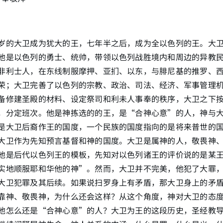
岁的大卫成为犹大的王，七年半之后，成为全以色列的王。大
他是以色列的勇士、统帅，带领以色列战胜境内和周边的异教
非利士人，在东线制服摩押、亚扪、以东，与腓尼基的推罗、
荣；大卫完善了以色列的宗教、政治、司法、经济、军事管理
备修建圣殿的材料、设定祭司和利未人事奉的秩序，大卫之下
，分定班次。他是神拣选的的王，是“合神心意”的人，神与
是大卫后裔作王的国度，一个民族的国度指向的是将来普世的
大卫作为先知预言基督和神的国度。大卫是属神的人，敬畏神
他是后代以色列王的模板，先知对以色列诸王的评价说的是某
实地顺服耶和华他的神”。然而，大卫并不完美，他犯了大罪
大卫犯罪及其后续。如果说扫罗身上有矛盾，那大卫身上的矛
靠神、敬畏神，为什么还会这样？从这个角度，神对大卫的态
他怎么还是“合神心意”的人？大卫为王的这段历史，圣经教