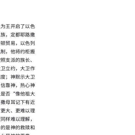
卫为王开启了以色
民族，定都耶路撒
西顿贸易，以色列
机制，他将约柜搬
按照支派的族长、
大卫立约，大卫作
国度；神默示大卫
、信靠神，热心神
王是否“像他祖大
，撒母耳记下有近
盾更大、更难以理
度同样难以理解，
导的是神的救赎和