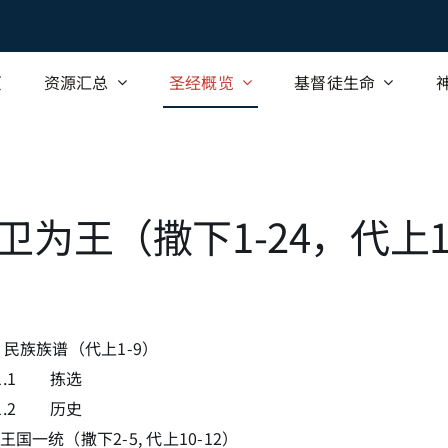
页
资源汇总
圣经概览
基督徒生命
大卫为王（撒下1-24，代上1
1 民族族谱（代上1-9）
3.1.1 拣选
3.1.2 历史
2 王国一统（撒下2-5, 代上10-12）