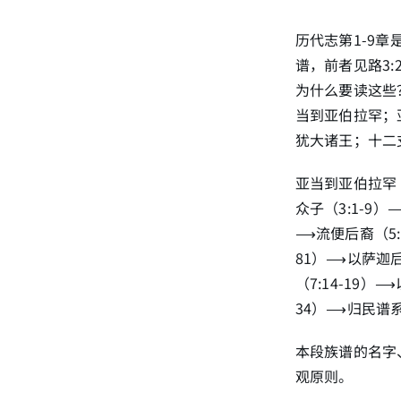
历代志第1-9
谱，前者见路3:
为什么要读这些
当到亚伯拉罕；
犹大诸王；十二
亚当到亚伯拉罕（
众子（3:1-9）
⟶流便后裔（5:1
81）⟶以萨迦后
（7:14-19）
34）⟶归民谱系（
本段族谱的名字
观原则。