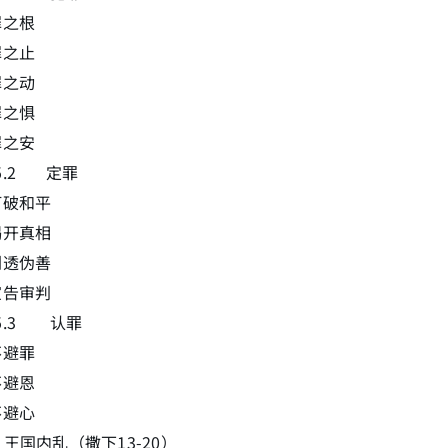
罪之根
罪之止
罪之动
罪之惧
罪之安
.5.2 定罪
打破和平
揭开真相
刺透伪善
宣告审判
3.5.3 认罪
不避罪
不避恩
不避心
6 王国内乱（撒下13-20）