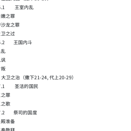
3.6.1 王室内乱
暗嫩之罪
押沙龙之罪
大卫之过
3.6.2 王国内斗
混乱
讥讽
背叛
7 大卫之治（撒下21-24, 代上20-29）
3.7.1 圣洁的国民
王之罪
王之歌
3.7.2 祭司的国度
圣殿准备
事奉敬拜