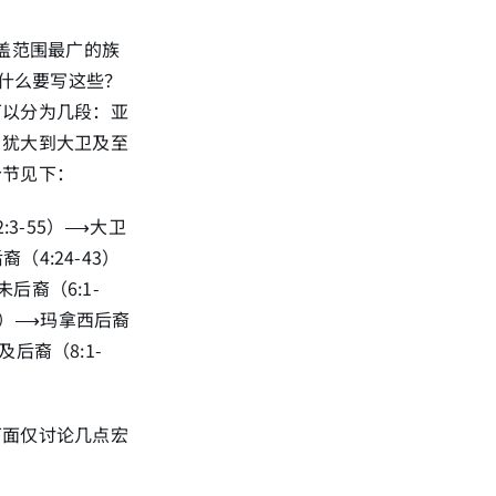
盖范围最广的族
为什么要写这些？
可以分为几段：亚
；犹大到大卫及至
分节见下：
:3-55）⟶大卫
（4:24-43）
后裔（6:1-
13）⟶玛拿西后裔
及后裔（8:1-
下面仅讨论几点宏