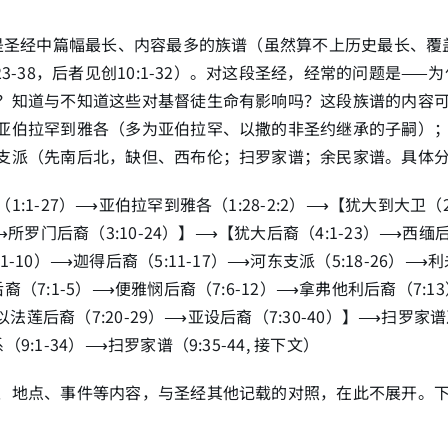
章是圣经中篇幅最长、内容最多的族谱（虽然算不上历史最长、覆
23-38，后者见创10:1-32）。对这段圣经，经常的问题是——
？知道与不知道这些对基督徒生命有影响吗？这段族谱的内容
亚伯拉罕到雅各（多为亚伯拉罕、以撒的非圣约继承的子嗣）
支派（先南后北，缺但、西布伦；扫罗家谱；余民家谱。具体
1:1-27）⟶亚伯拉罕到雅各（1:28-2:2）⟶【犹大到大卫（2
⟶所罗门后裔（3:10-24）】⟶【犹大后裔（4:1-23）⟶西缅后裔
-10）⟶迦得后裔（5:11-17）⟶河东支派（5:18-26）⟶利未
裔（7:1-5）⟶便雅悯后裔（7:6-12）⟶拿弗他利后裔（7:
⟶以法莲后裔（7:20-29）⟶亚设后裔（7:30-40）】⟶扫罗家谱
9:1-34）⟶扫罗家谱（9:35-44, 接下文）
、地点、事件等内容，与圣经其他记载的对照，在此不展开。