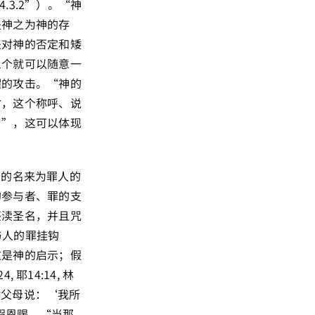
4.3.2”）。“神
是神之为神的存
是对神的否定和矮
三个就可以随意一
耀的攻击。“神的
时，这个称呼、说
名”，这可以体现
用神的名来为罪人的
的参与者、罪的支
亵渎圣名，并且咒
与人的罪挂钩
这是神的启示；假
耶14:14, 林
人对父母说：‘我所
；假恩赐，“当那