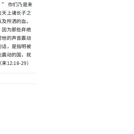
” 你们乃是来
在天上诸长子之
以及所洒的血。
。因为那些弃绝
时他的声音震动
的话，是指明被
能震动的国，就
2:18-29）