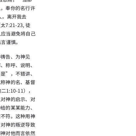
鬼，奉你的名行许
人，离开我去
1-23, 徒
人应当避免将自己
畏出言谨慎。
神祷告、为神见
解、称呼、说明、
不是”，不错讲、
式称神的名、基督
二1:10-11），
里对神的启示、对
神给的某某能力、
实不符。这种用神
、对神的叛逆导致
明神对他而言依然