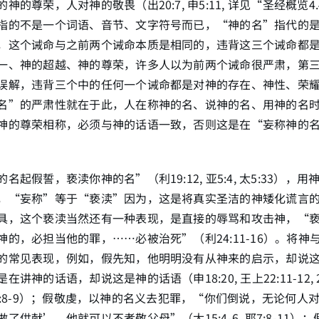
的尊荣，人对神的敬畏（出20:7, 申5:11, 详见“圣经概览4.
指的不是一个词语、音节、文字符号而已，“神的名”指代的
，这个诫命与之前两个诫命本质是相同的，违背这三个诫命都
一、神的超越、神的尊荣，许多人以为前两个诫命很严肃，第
误解，违背三个中的任何一个诫命都是对神的存在、神性、荣
名”的严肃性就在于此，人在称神的名、说神的名、用神的名
神的尊荣相称，必须与神的话语一致，否则这是在“妄称神的
名起假誓，亵渎你神的名”（利19:12, 亚5:4, 太5:33），
，“妄称”等于“亵渎”因为，这是将真实圣洁的神矮化谎言
具，这个亵渎当然还有一种表现，是直接的辱骂和攻击神，“
神的，必担当他的罪，……必被治死”（利24:11-16）。将神
的常见表现，例如，假先知，他明明没有从神来的启示，却说
神的话语，却说这是神的话语（申18:20, 王上22:11-12, 24, 
5, 加1:8-9）；假敬虔，以神的名义去犯罪，“你们倒说，无论何
了供献’，他就可以不孝敬父母”（太15:4-6, 耶7:8-11）