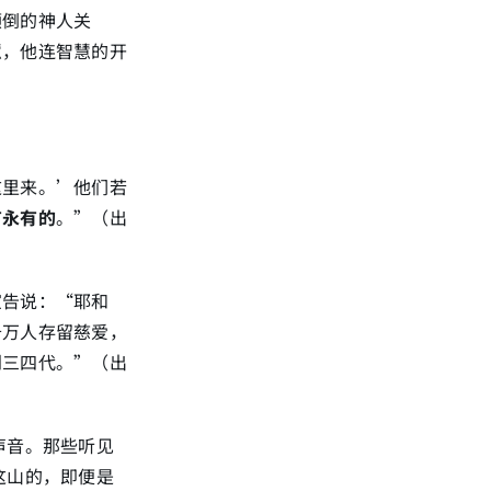
颠倒的神人关
慧，他连智慧的开
这里来。’他们若
有永有的
。”（出
宣告说：“耶和
千万人存留慈爱，
到三四代。”（出
声音。那些听见
这山的，即便是