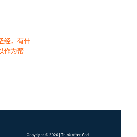
圣经，有什
法利赛人讲规则，主
如何理
以作为帮
和使徒也讲规则，有
民族、
什么区别？
个国家
系？
2024-06-29
2024-06-29
Copyright © 2026 | Think After God