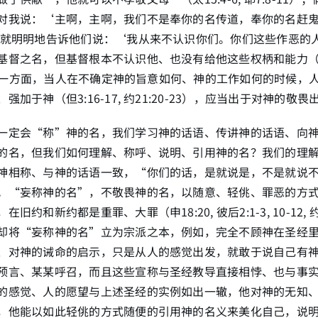
对我说：‘主啊，主啊，我们不是奉你的名传道，奉你的名赶
我就明明地告诉他们说：‘我从来不认识你们。你们这些作恶的
督之名，但基督根本不认识他、也没有给他这些权柄和能力（太7:2
0）。另一方面，当人在不确定神的旨意如何、神的工作如何的时候，
强加于神（但3:16-17, 约21:20-23），应当出于对神的敬
一定会“称”神的名，我们学习神的话语、传讲神的话语、向
的名，但我们如何理解、称呼、说明、引用神的名？我们的理
神相称、与神的话语一致，“你们的话，是就说是，不是就说
。“妄称神的名”，不敬畏神的名，以随意、轻佻、罪恶的方
旧约和新约都是重罪、大罪（申18:20, 彼后2:1-3, 10-12, 约
却将“妄称神的名”立为宗派之本，例如，完全不顾神在圣经
、对神的诫命的启示，只是从人的感觉出发，就敢于说自己有
预言、某某呼召，而且这些宣称与圣经教导直接相悖、也与事
的感觉、人的愿望与上述圣经的实例如出一辙，他对神的无知
，他能以如此轻佻的方式随便的引用神的名义来美化自己，说