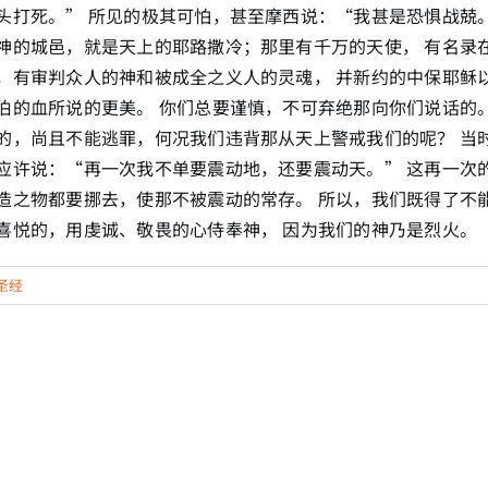
头打死。” 所见的极其可怕，甚至摩西说：“我甚是恐惧战兢。
神的城邑，就是天上的耶路撒冷；那里有千万的天使， 有名录
，有审判众人的神和被成全之义人的灵魂， 并新约的中保耶稣
伯的血所说的更美。 你们总要谨慎，不可弃绝那向你们说话的
的，尚且不能逃罪，何况我们违背那从天上警戒我们的呢？ 当
应许说：“再一次我不单要震动地，还要震动天。” 这再一次
造之物都要挪去，使那不被震动的常存。 所以，我们既得了不
悦的，用虔诚、敬畏的心侍奉神， 因为我们的神乃是烈火。（来1
圣经