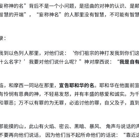
妄称神的名”背后不是一个小问题，是扭曲的对神的认识、是
智慧的开端”，“妄称神名”的人那里没有智慧，不可能有智
录：
我到以色列人那里，对他们说：‘你们祖宗的神打发我到你们
什么名字？’我要对他们说什么呢？”神对摩西说：“
我是自
临，和摩西一同站在那里，
宣告耶和华的名
。耶和华在他面前
有怜悯有恩典的神，不轻易发怒，并有丰盛的慈爱和诚实。为
和罪恶；万不以有罪的为无罪，必追讨他的罪，自父及子，直
那能摸的山，此山有火焰、密云、黑暗、暴风、 角声与说话的
不要再向他们说话， 因为他们当不起所命他们的话说：“靠近