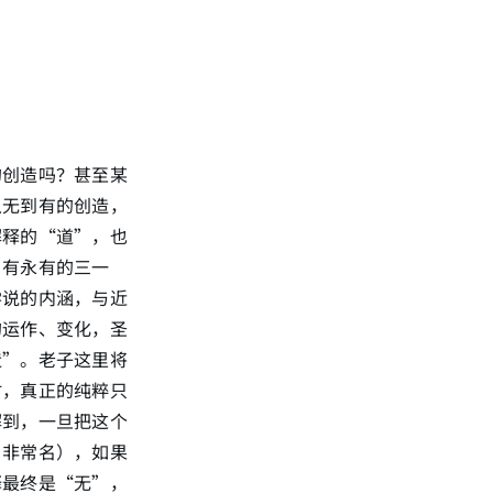
的创造吗？甚至某
从无到有的创造，
解释的“道”，也
自有永有的三一
学说的内涵，与近
的运作、变化，圣
造”。老子这里将
时，真正的纯粹只
解到，一旦把这个
名非常名），如果
释最终是“无”，