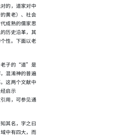
绝对的，道家对中
行的黄老）、社会
时代成熟的儒家思
说的历史沿革，其
的个性。下面以老
与老子的“道”是
解，混淆神的普遍
落。这两个文献中
圣经启示
文引用，可参见通
不知其名，字之曰
。域中有四大，而