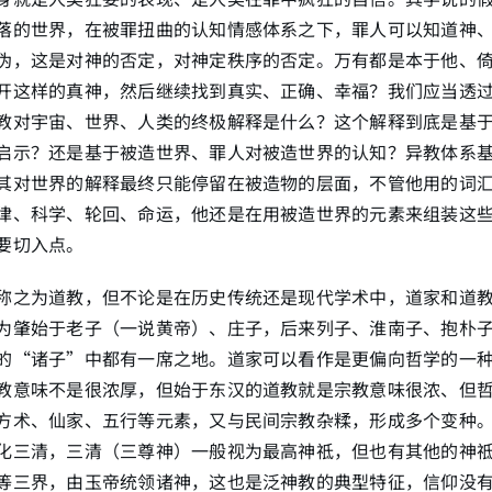
落的世界，在被罪扭曲的认知情感体系之下，罪人可以知道神
伪，这是对神的否定，对神定秩序的否定。万有都是本于他、
开这样的真神，然后继续找到真实、正确、幸福？我们应当透
教对宇宙、世界、人类的终极解释是什么？这个解释到底是基
启示？还是基于被造世界、罪人对被造世界的认知？异教体系
其对世界的解释最终只能停留在被造物的层面，不管他用的词
律、科学、轮回、命运，他还是在用被造世界的元素来组装这
要切入点。
称之为道教，但不论是在历史传统还是现代学术中，道家和道
为肇始于老子（一说黄帝）、庄子，后来列子、淮南子、抱朴
的“诸子”中都有一席之地。道家可以看作是更偏向哲学的一
教意味不是很浓厚，但始于东汉的道教就是宗教意味很浓、但
方术、仙家、五行等元素，又与民间宗教杂糅，形成多个变种
化三清，三清（三尊神）一般视为最高神祗，但也有其他的神
等三界，由玉帝统领诸神，这也是泛神教的典型特征，信仰没