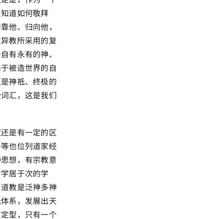
、知道如何敬拜
倚靠他、归向他，
过异教所采用的复
于自有永有的神、
基于被造世界的自
汇是神祗、终极的
些词汇，这是我们
教还是有一定的区
子等也位列道家经
种思想，有宗教意
哲学居于次的学
。道教是泛神多神
祗体系，发展出天
有定型，只有一个