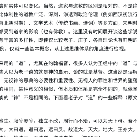
信仰实体可以变化。当然，道家与道教的区别是相对的、不是
比体制性的道教广泛、深刻，渗透到政治伦理（例如西汉初流
南北朝时期）、文学艺术（传统书画、诗词）等多方面，宋明
都受到道家的影响（也有佛教）。这里没有时间展开谈这些学
有丰富的多样性，即使仅比较老子、庄子，各自理论也有鲜明
例，仅就一些基本概念，从上述思维体系的角度进行检视。
采用的“道”，尤其在约翰福音，很多人认为圣经中的“道”
些人以为老子谈的就是神的启示、谈的就是基督。这当然是误
、无视神的恩典的必要性和重要性、无视人的罪性和世界的堕
的相同，某种意义的相似，但本质和体系是完全不同的，就像
谈的“神”不是相同的。下面看老子对“道”的一些解释（原
地生。寂兮寥兮，独立不改，周行而不殆，可以为天下母。吾
大。大曰逝，逝曰远，远曰反。故道大，天大，地大，王亦大