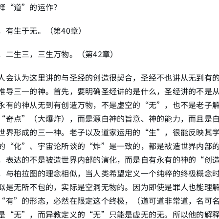
释“道”的运作？
，有生于无。（第40章）
，二生三，三生万物。（第42章）
人会认为这里讲的与圣经的创造很契合，圣经不也讲从无到有
推导三一的神。首先，要明确圣经讲的是什么，圣经讲的不是
永有的神从无到有创造万物，不是虚空的“无”，也不是老子
“奇点”（大爆炸），而是源自神的旨意、神的能力，而且是
世界形成的三一神。老子以及道家运用的“生”，很能反映其
的“化”、宇宙论所谈的“炸”是一致的，都是被造世界内部
，表达的不是被造世界内部的演化，而是自有永有的神的“创
，与柏拉图的理念相似，当人类希望定义一个纯粹的终极概念
似是无所不包的，实际是空洞无物的。因为即使是罪人也能理
“有”的形态，必然在限定这个终极，（道可道非常道，名可
是“无”，而异教定义的“无”只能是虚无的无。所以他的解