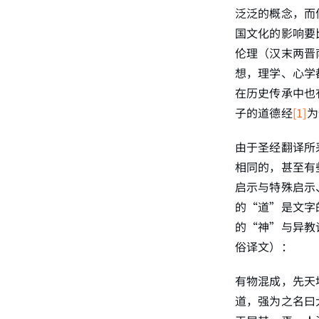
泛泛的概念，而
国文化的影响要
伦理（汉末两晋
想，理学、心学
在历史传承中也
子的道德经
[1]
为
由于圣经翻译所
相同的，甚至有
启示与特殊启示
的“道”是文字
的“神”与异教
俗译文）：
有物混成，先天
道，强为之名曰