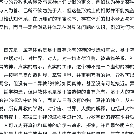
不少的异教也会涉及与属神信仰类似的定义，例如认为神是某
与人为善、己所不欲勿施于人，但这些形式上的相似并不能掩
思维认知体系、在所理解的宇宙秩序、存在体系的根本矛盾与
架构，而且一定会渗透并体现在对具体问题的认识，例如对何
。
，首先是，属神体系是基于自有永有的神的创造和掌管，基于
，包括对神、对世界、对人，对一切道德准则、被造物关系、
实的神，真实的启示，真实的工作。这个神不是一个虚幻的神
，并按照己意创造世界、掌管世界、并审判万有的神。异教可
概念，但没有一个异教的神祗如同真神，甚至没有可能接近。
、哲学构造，但异教体系是基于被造物的自有永有，基于人的
的神的概念中的独立，而是从自有永有的独一真神的独立，从
说，所有异教的学说，对宇宙、世界、人类的解释，包括其对
的前提下、在独立于神的过程中进行的。异教学说的存在本身
：人可以离开真神和真神的启示去追求、探索，并且最终明白
身就是人类狂妄的表现、是人类在罪中疯狂的自信。其学说的