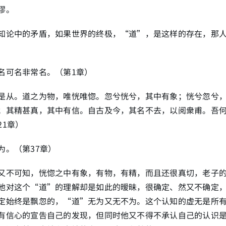
谬。
知论中的矛盾，如果世界的终极，“道”，是这样的存在，那
名可名非常名。（第1章）
是从。道之为物，唯恍唯惚。忽兮恍兮，其中有象；恍兮忽兮
；其精甚真，其中有信。自古及今，其名不去，以阅衆甫。吾
21章）
为。（第37章）
又不可知，恍惚之中有象，有物，有精，而且还很真切，老子
他对这个“道”的理解却是如此的暧昧，很确定、然又不确定
定始终是飘忽的，“道”无为又无不为。这个认知的虚无是所
有信心的宣告自己的发现，但同时他又不得不承认自己的认识