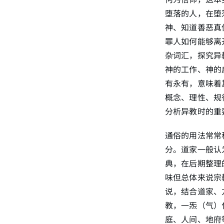
堕落的人，在堕
神、知道善恶真
罪人如何能够离
杂词汇，探究异
神的工作、神的
有永有，意味着
概念、理性、规
分析异教时的重
通俗的用法常常
分。道家一般认
典，在后期整理
味但总体来说宗
说，结合道家、
教，一炁（气）
庭、人间、地府