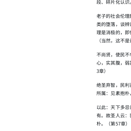
段、碎片化认识
老子的社会伦理
类的堕落，谈辨
理是消极的，即
（当然，这不是
不尚贤，使民不
心，实其腹，弱
3章）
绝圣弃智，民利
所属：见素抱朴
以此：天下多忌
有。故圣人云：
朴。（第57章）