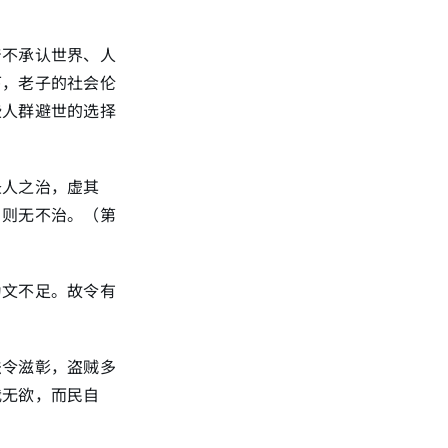
着不承认世界、人
下，老子的社会伦
些人群避世的选择
圣人之治，虚其
，则无不治。（第
为文不足。故令有
法令滋彰，盗贼多
我无欲，而民自