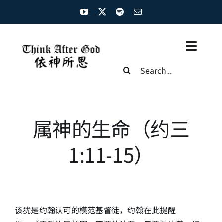
Skip
to
content
Toggl
Search
Naviga
for:
主页
资源汇总
属神的生命（约三
圣经概览
1:11-15）
基督徒生命
神学概论
该犹是约翰认可的模范基督徒，约翰在此提醒
圣经解析