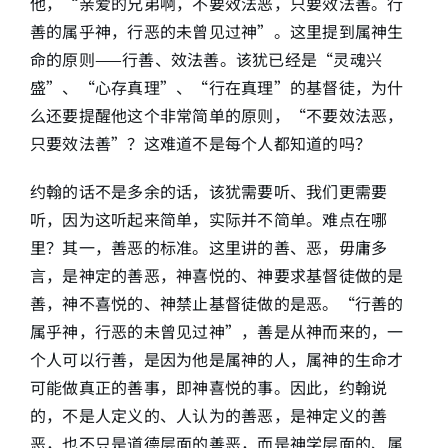
他，“亲爱的兄弟啊，不要效法恶，只要效法善。行
善的属乎神，行恶的未曾见过神”。这里提到属神生
简介
命的原则——行善、效法善。该犹已经是“灵魂兴
盛”、“心存真理”、“行在真理”的基督徒，为什
下载
么还要提醒他这个非常简单的原则，“不要效法恶，
只要效法善”？这难道不是每个人都知道的吗？
约翰的话不是多余的话，该犹需要听、我们更需要
听，因为这听起来简单，实际并不简单。难点在哪
里？其一，善恶的标准。这里讲的善、恶，毋庸多
言，是神定的善恶，神喜悦的、神要求基督徒做的是
善，神不喜悦的、神禁止基督徒做的是恶。“行善的
属乎神，行恶的未曾见过神”，善是从神而来的，一
个人可以行善，是因为他是属神的人，属神的生命才
可能做真正的善事，即神喜悦的事。因此，约翰说
的，不是人定义的、人认为的善恶，是神定义的善
恶，也不只是道德层面的善恶，而是神学层面的、属