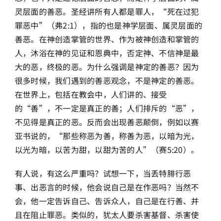
灵层面的善恶。圣经讲所有人都是罪人，“死在过犯
罪恶中”（弗2:1），指的也是神学层面、属灵层面的
善恶。在神创造掌管的世界、作为被神创造和掌管的
人，沐浴在神的见证和恩典中，否定神、不信神是最
大的恶，终极的恶。为什么强调是神定的善恶？因为
很多时候，我们遇到的善恶观念，不是神定的善恶。
在世界上，包括在教会中，人们讲的、接受
的“善”，不一定是真正的善；人们排斥的“恶”，
不见得是真正的恶。反而会出现善恶颠倒，例如以赛
亚书说的，“那些称恶为善，称善为恶，以暗为光，
以光为暗，以苦为甜，以甜为苦的人”（赛5:20）。
有人说，有这么严重吗？试想一下，当丢特腓行恶
事、出恶言的时候，他会说自己是在作恶吗？当然不
会，他一定告诉自己、告诉众人，自己是在行善、并
且在阻止罪恶。类似的，犹太人要杀害基督、杀害使