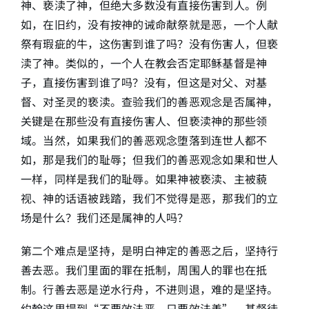
神、亵渎了神，但绝大多数没有直接伤害到人。例
如，在旧约，没有按神的诫命献祭就是恶，一个人献
祭有瑕疵的牛，这伤害到谁了吗？没有伤害人，但亵
渎了神。类似的，一个人在教会否定耶稣基督是神
子，直接伤害到谁了吗？没有，但这是对父、对基
督、对圣灵的亵渎。查验我们的善恶观念是否属神，
关键是在那些没有直接伤害人、但亵渎神的那些领
域。当然，如果我们的善恶观念堕落到连世人都不
如，那是我们的耻辱；但我们的善恶观念如果和世人
一样，同样是我们的耻辱。如果神被亵渎、主被藐
视、神的话语被践踏，我们不觉得是恶，那我们的立
场是什么？我们还是属神的人吗？
第二个难点是坚持，是明白神定的善恶之后，坚持行
善去恶。我们里面的罪在抵制，周围人的罪也在抵
制。行善去恶是逆水行舟，不进则退，难的是坚持。
约翰这里提到“不要效法恶，只要效法善”，基督徒