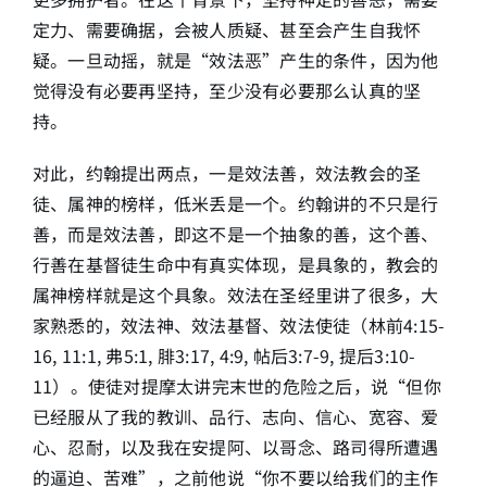
定力、需要确据，会被人质疑、甚至会产生自我怀
疑。一旦动摇，就是“效法恶”产生的条件，因为他
觉得没有必要再坚持，至少没有必要那么认真的坚
持。
对此，约翰提出两点，一是效法善，效法教会的圣
徒、属神的榜样，低米丢是一个。约翰讲的不只是行
善，而是效法善，即这不是一个抽象的善，这个善、
行善在基督徒生命中有真实体现，是具象的，教会的
属神榜样就是这个具象。效法在圣经里讲了很多，大
家熟悉的，效法神、效法基督、效法使徒（林前4:15-
16, 11:1, 弗5:1, 腓3:17, 4:9, 帖后3:7-9, 提后3:10-
11）。使徒对提摩太讲完末世的危险之后，说“但你
已经服从了我的教训、品行、志向、信心、宽容、爱
心、忍耐，以及我在安提阿、以哥念、路司得所遭遇
的逼迫、苦难”，之前他说“你不要以给我们的主作