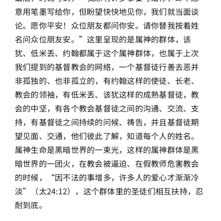
意用笔墨写给你，但盼望快快地见你，我们就当面谈
论。愿你平安！众位朋友都问你安。请你替我按着姓
名问众位朋友安。”这里呈现的是属神的群体，该
犹、低米丢、约翰都属于这个属神群体，也属于上次
我们提到的基督教会的网络，一个基督徒行善去恶并
非孤独的、也非孤立的，有约翰这样的使徒、长老、
教会的领袖，有低米丢、该犹这样的成熟基督徒，教
会的中坚，有各个教会基督徒之间的沟通、交流、支
持，有基督徒之间持续的问候、祷告，并且基督徒期
望见面、交通，他们彼此了解，知道每个人的姓名。
属神生命是黑暗世界的一束光，这样的属神群体是黑
暗世界的一团火，在教会被逼迫、在假教师危害教会
的时候，“因不法的事增多，许多人的爱心才渐渐冷
淡”（太24:12），这个群体里的圣徒们相互扶持，忍
耐到底。