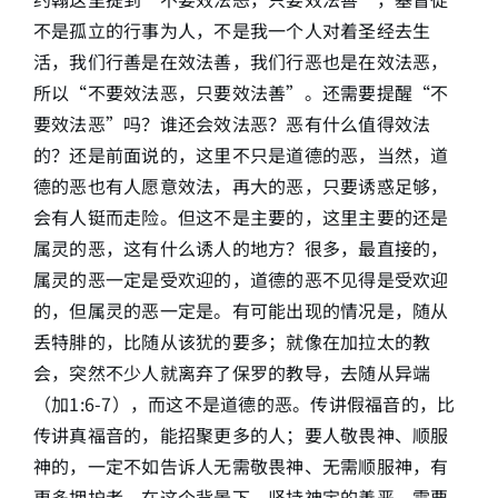
不是孤立的行事为人，不是我一个人对着圣经去生
活，我们行善是在效法善，我们行恶也是在效法恶，
所以“不要效法恶，只要效法善”。还需要提醒“不
要效法恶”吗？谁还会效法恶？恶有什么值得效法
的？还是前面说的，这里不只是道德的恶，当然，道
德的恶也有人愿意效法，再大的恶，只要诱惑足够，
会有人铤而走险。但这不是主要的，这里主要的还是
属灵的恶，这有什么诱人的地方？很多，最直接的，
属灵的恶一定是受欢迎的，道德的恶不见得是受欢迎
的，但属灵的恶一定是。有可能出现的情况是，随从
丢特腓的，比随从该犹的要多；就像在加拉太的教
会，突然不少人就离弃了保罗的教导，去随从异端
（加1:6-7），而这不是道德的恶。传讲假福音的，比
传讲真福音的，能招聚更多的人；要人敬畏神、顺服
神的，一定不如告诉人无需敬畏神、无需顺服神，有
更多拥护者。在这个背景下，坚持神定的善恶，需要