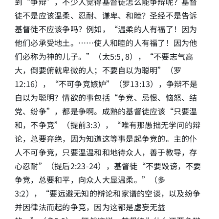
到“争辩”，不少人觉得基督徒怎么能争辩呢？基督
徒不是应该温柔、忍耐、谦卑、和睦？圣经不是告诉
简介
基督徒不应该争吗？例如，“温柔的人有福了！因为
他们必承受地土。……使人和睦的人有福了！因为他
下载
们必称为神的儿子。”（太5:5, 8），“不要志气高
大，倒要俯就卑微的人；不要自以为聪明”（罗
12:16），“不可争竞嫉妒”（罗13:13），争辩不是
自以为聪明？情欲的事包括“争竞、忌恨、恼怒、结
党、纷争”，都是争啊。成熟的基督徒应该“只要温
和，不争竞”（提前3:3），“唯有那愚拙无学问的辩
论，总要弃绝，因为知道这等事是起争竞的。主的仆
人不可争竞，只要温温和和地待众人，善于教导，存
心忍耐”（提后2:23-24），基督徒“不要毁谤，不要
争竞，总要和平，向众人大显温柔。”（多
3:2），“要远避无知的辩论和家谱的空谈，以及纷争
并因律法而起的争竞，因为这都是虚妄无益