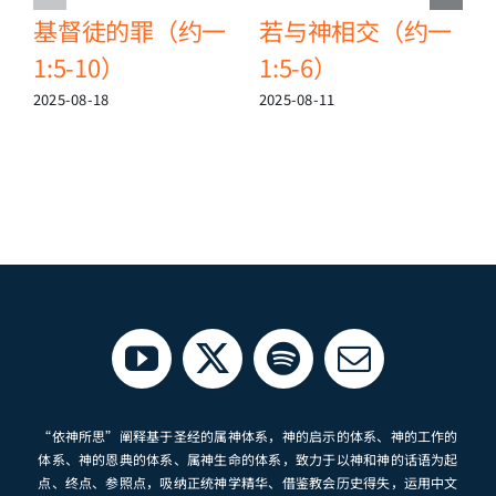
基督徒的罪（约一
若与神相交（约一
1:5-10）
1:5-6）
2
2025-08-18
2025-08-11
“依神所思”阐释基于圣经的属神体系，神的启示的体系、神的工作的
体系、神的恩典的体系、属神生命的体系，致力于以神和神的话语为起
点、终点、参照点，吸纳正统神学精华、借鉴教会历史得失，运用中文