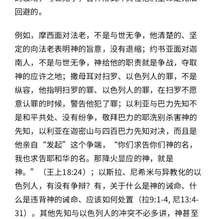
回避的。
例如，摩西面对法老，不是与世无争，他清楚的、坚
定的向法老表明神的旨意，没有退缩；约书亚面对迦
南人，不是与世无争，神给他的职责就是争战，夺取
神的应许之地；撒母耳对扫罗、以色列人的罪，不是
纵容，他指明扫罗的罪、以色列人的罪，在扫罗不愿
意认罪的时候，警告他犯了罪；以利亚与巴力先知不
是和平共处、没有纷争，敬拜巴力的耶洗别杀害神的
先知，以利亚在迦密山与四百巴力先知对决，而且是
他亲自“发起”这个争端，“你们求告你们神的名，
我也求告耶和华的名。那降火显应的神，就是
神。”（王上18:24）；以斯拉、尼希米与异教化的以
色列人，有没有争辩？有，关于什么是神的诫命、什
么是违背神的诫命、应该如何处置（拉9:1-4, 尼13:4-
31）。其他先知与以色列人的冲突不必多讲，神甚至