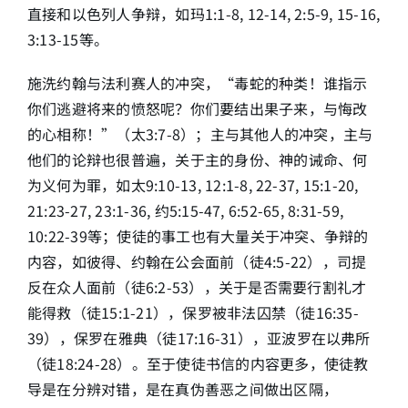
直接和以色列人争辩，如玛1:1-8, 12-14, 2:5-9, 15-16,
3:13-15等。
施洗约翰与法利赛人的冲突，“毒蛇的种类！谁指示
你们逃避将来的愤怒呢？你们要结出果子来，与悔改
的心相称！”（太3:7-8）；主与其他人的冲突，主与
他们的论辩也很普遍，关于主的身份、神的诫命、何
为义何为罪，如太9:10-13, 12:1-8, 22-37, 15:1-20,
21:23-27, 23:1-36, 约5:15-47, 6:52-65, 8:31-59,
10:22-39等；使徒的事工也有大量关于冲突、争辩的
内容，如彼得、约翰在公会面前（徒4:5-22），司提
反在众人面前（徒6:2-53），关于是否需要行割礼才
能得救（徒15:1-21），保罗被非法囚禁（徒16:35-
39），保罗在雅典（徒17:16-31），亚波罗在以弗所
（徒18:24-28）。至于使徒书信的内容更多，使徒教
导是在分辨对错，是在真伪善恶之间做出区隔，