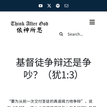
Skip
to
content
Toggl
Search
Naviga
for:
主页
资源汇总
基督徒争辩还是争
圣经概览
吵？（犹1:3）
基督徒生命
神学概论
“要为从前一次交付圣徒的真道竭力地争辩”，说
圣经解析