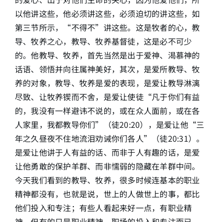
以他讲这些，他必须讲这些，必须迫切的讲这些，如
第三节所示，“不得不”讲这些。这是牧者的心，教
导、牧养之心，教导、牧养基督徒，这是必不可少
的。他教导、牧养，首先当然是出于爱神、渴慕神的
话语、领悟并向往属神美好，其次，是爱所教导、牧
养的对象，教导、牧养是爱的表现，是爱让教导淋漓
尽致、让牧养锲而不舍，是爱让使徒“凡于你们有益
的，我没有一样避讳不说的，或在众人面前，或在各
人家里，我都教导你们”（徒20:20），是爱让他“三
年之久昼夜不住地流泪劝诫你们各人”（徒20:31）。
是爱让他讲于人有益的话、而非于人有趣的话，是爱
让他勇敢的保护羊群、而非懦弱的隐藏在羊群中间。
今天我们看到的教导、牧养，很多时候连基本的职业
精神都没有，也就是说，世上的人做世上的事，都比
他们投入和专注；有些人看起来好一点，有职业精
神，但有的只是职业精神，职场的投入和专注而已。