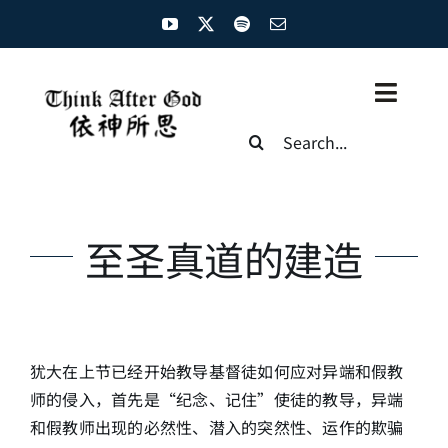
Skip
to
content
Toggl
Search
Naviga
for:
主页
资源汇总
至圣真道的建造
圣经概览
基督徒生命
犹大在上节已经开始教导基督徒如何应对异端和假教
神学概论
师的侵入，首先是“纪念、记住”使徒的教导，异端
和假教师出现的必然性、潜入的突然性、运作的欺骗
圣经解析