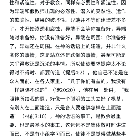
性和紧迫性，对于教会，同样有必要性和紧迫性，因
为异端和假教师出现的必然性、潜入的突然性、运作
的欺骗性、结果的破坏性。异端并不等你建造差不多
了，才开始渗透和腐蚀，异端不会等你准备好，异端
随时准备好。你没有准备好，异端在周围；你准备好
了，异端还在周围。在神的话语上的建造，并非什么
奢侈的事情，这是站立还是跌倒的事情，甚至可能是
关乎得救还是沉沦的事情。所以使徒要求提摩太不论
得时不得时、都要传道（提后4:2），他自己不论是在
众人面前、在各人家里，“凡于你们有益的，我没有
一样避讳不说的”（徒20:20），他在另一处讲，“我
照神所给我的恩，好像一个聪明的工头立好了根基，
有别人在上面建造，只是各人要谨慎怎样在上面建
造”（林前3:10）。神的话语的事工，是教会最重
要、也是最基本的事工，这远远不是集体敬拜时讲道
而已、不是有小组学习而已，使徒不是觉得做某些事