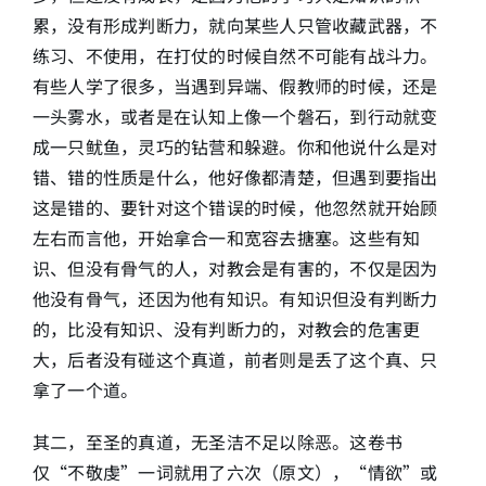
累，没有形成判断力，就向某些人只管收藏武器，不
练习、不使用，在打仗的时候自然不可能有战斗力。
有些人学了很多，当遇到异端、假教师的时候，还是
一头雾水，或者是在认知上像一个磐石，到行动就变
成一只鱿鱼，灵巧的钻营和躲避。你和他说什么是对
错、错的性质是什么，他好像都清楚，但遇到要指出
这是错的、要针对这个错误的时候，他忽然就开始顾
左右而言他，开始拿合一和宽容去搪塞。这些有知
识、但没有骨气的人，对教会是有害的，不仅是因为
他没有骨气，还因为他有知识。有知识但没有判断力
的，比没有知识、没有判断力的，对教会的危害更
大，后者没有碰这个真道，前者则是丢了这个真、只
拿了一个道。
其二，至圣的真道，无圣洁不足以除恶。这卷书
仅“不敬虔”一词就用了六次（原文），“情欲”或