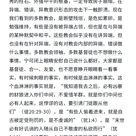
秀的柱石、外强中干的根基，一定导致房子崩塌，在
异端、错误、异教意识形态的攻击下一触即溃。现在
我们看到的多数教会，是断壁残垣，是危如累卵，是
勉强维持，有些是没有被异端占领，但也是在与异端
的某种默契中和平。这些教会似乎没有在讲异端，但
也没有在针对异端，没有对教会内部的异端、错误做
什么事情，多数教会领袖、多数基督徒也不想做什么
事情，宁可闭上眼睛安慰自己说什么都好，大家都是
基督徒、合一、友爱，也不愿意睁开眼睛看一看事
实，有时候刺眼的事实，有时候是血淋淋的事实。这
个血淋淋的事实就是，“我知道我去之后，必有凶暴
的豺狼进入你们中间，不爱惜羊群。就是你们中间也
必有人起来，说悖谬的话，要引诱门徒跟从他
们”（徒20:29-30），是“有些人偷着进来，就是自
古被定受刑罚的，是不虔诚的”（犹1:4），是“末世
必有好讥诮的人随从自己不敬虔的私欲而行”（犹