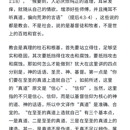
1:18），“候要到，人必厌烦纯正的道理，耳朵发
痒，就随从自己的情欲，增添好些师傅，并且掩耳不
听真道，偏向荒渺的言语”（提后4:3-4），这些说的
都是教会、不是社会，说的是基督徒和牧者，不是世
上的百姓和官长。
教会是真理的柱石和根基，首先要站立得住，足够坚
实和稳固，其次要抵挡得住攻击和腐蚀，要抵挡攻击
和腐蚀。那如何怎么才能做到？犹大在这里讲的四点
分别是，神的话语、圣灵、神、基督。第一点是“你
们要在至圣的真道上造就自己”，如前所述，这里
的“真道”原文是“信心”、“信仰”，当然，这里
指的不只是信心、信仰，而是以基督信仰为核心的神
的道、神的话语，所以中文译作“真道”是准确、合
宜的。“在至圣的真道上造就自己”有三个基本点，
一是真道、二是至圣的真道、三是在至圣的真道上的
建造。其一，是真道不是伪道，无真不足以辨伪，属