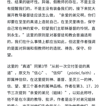
性、结果的破坏性。异端、假教师的存在，不是主没
有提醒我们的，不是主没有装备我们的，接下来犹大
简介
展开教导基督徒应该怎么做，“亲爱的弟兄啊，你们
却要在至圣的真道上造就自己，在圣灵里祷告，保守
下载
自己常在神的爱中，仰望我们主耶稣基督的怜悯，直
到永生。”这里的原则是对基督徒和教会普遍适用
的，我们在什么事情上都应当如此，但这里作者强调
的是面对异端和假教师时的造就、祷告、保守、仰
望。
这里的“真道”同第3节“从前一次交付圣徒的真
道”，原文为“信心”、“信仰”（
pistiei
, faith），
即属神信仰，在这里提到神、基督、圣灵三一的神，
信、望、爱三个基本的属神品格。作者在第3、17、20
节三次提到“亲爱的弟兄（姐妹）”，以如此称呼，
他不是在冷漠的教导、批评，作者是出于对弟兄姐妹
的爱心、出于对他们生命的关心，因为他爱他们，所