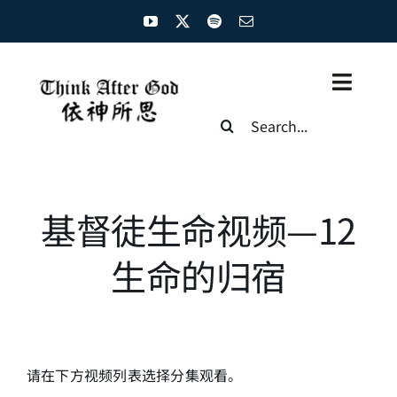
Skip
to
content
Toggl
Search
Naviga
for:
主页
资源汇总
基督徒生命视频—12
圣经概览
生命的归宿
基督徒生命
神学概论
请在下方视频列表选择分集观看。
圣经解析