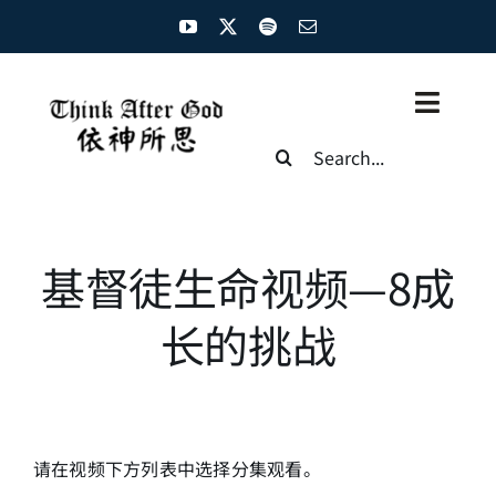
Skip
to
content
Toggl
Search
Naviga
for:
主页
资源汇总
基督徒生命视频—8成
圣经概览
长的挑战
基督徒生命
神学概论
请在视频下方列表中选择分集观看。
圣经解析