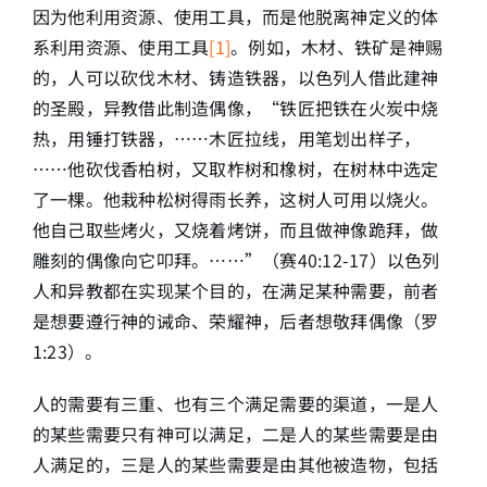
因为他利用资源、使用工具，而是他脱离神定义的体
系利用资源、使用工具
[1]
。例如，木材、铁矿是神赐
的，人可以砍伐木材、铸造铁器，以色列人借此建神
的圣殿，异教借此制造偶像，“铁匠把铁在火炭中烧
热，用锤打铁器，……木匠拉线，用笔划出样子，
……他砍伐香柏树，又取柞树和橡树，在树林中选定
了一棵。他栽种松树得雨长养，这树人可用以烧火。
他自己取些烤火，又烧着烤饼，而且做神像跪拜，做
雕刻的偶像向它叩拜。……”（赛40:12-17）以色列
人和异教都在实现某个目的，在满足某种需要，前者
是想要遵行神的诫命、荣耀神，后者想敬拜偶像（罗
1:23）。
人的需要有三重、也有三个满足需要的渠道，一是人
的某些需要只有神可以满足，二是人的某些需要是由
人满足的，三是人的某些需要是由其他被造物，包括