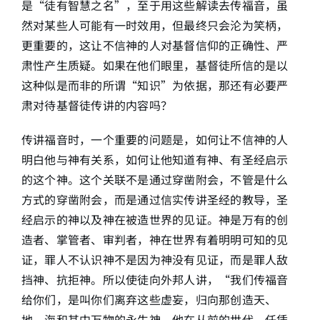
是“徒有智慧之名”，至于用这些解读去传福音，虽
然对某些人可能有一时效用，但最终只会沦为笑柄，
更重要的，这让不信神的人对基督信仰的正确性、严
肃性产生质疑。如果在他们眼里，基督徒所信的是以
这种似是而非的所谓“知识”为依据，那还有必要严
肃对待基督徒传讲的内容吗？
传讲福音时，一个重要的问题是，如何让不信神的人
明白他与神有关系，如何让他知道有神、有圣经启示
的这个神。这个关联不是通过穿凿附会，不管是什么
方式的穿凿附会，而是通过信实传讲圣经的教导，圣
经启示的神以及神在被造世界的见证。神是万有的创
造者、掌管者、审判者，神在世界有着明明可知的见
证，罪人不认识神不是因为神没有见证，而是罪人敌
挡神、抗拒神。所以使徒向外邦人讲，“我们传福音
给你们，是叫你们离弃这些虚妄，归向那创造天、
地、海和其中万物的永生神。他在从前的世代，任凭