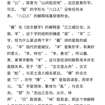
是“㕣”，其意为“山间陷泥地”，这还是象形字。
可见，“船”的字形与“八口人”没有任何关
系，“八口人”的解释纯属穿凿附会。
“義”在《说文解字》的解释是“己之威仪也，从
我、羊”，这个字的结构的确是“我”、“羊”二
字，但为什么是这两个字？“義”讲的是我的威
仪，“羊”指代的是威仪。“羊”是象形字，有美好
的意义，“羊，祥也”，“羊，善也”，所以義、
羑、美等字都有“羊”，这与圣经讲的献祭羔羊并无
直接关系。至于“造”，“古文造从舟”，古文
是“艁”，与泥土造人相去甚远。“裸”的古文
是“𧝹”，亦作“倮”，“果”是取其读音，而非字
义。“乱”字是简体，繁体为“亂”，与舌无
关。“禁”为“吉凶之忌也，从示，林
声”，“示”取其意，“林”取其音，把这个林解释