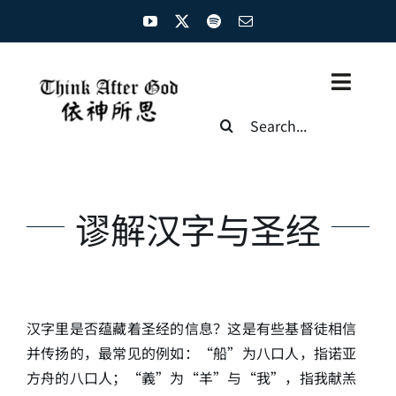
Skip
to
content
Toggl
Search
Naviga
for:
主页
资源汇总
谬解汉字与圣经
圣经概览
基督徒生命
汉字里是否蕴藏着圣经的信息？这是有些基督徒相信
神学概论
并传扬的，最常见的例如：“船”为八口人，指诺亚
方舟的八口人；“義”为“羊”与“我”，指我献羔
圣经解析