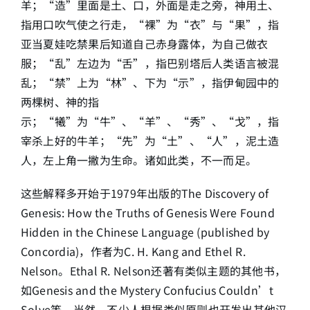
羊；“造”里面是土、口，外面是走之旁，神用土、
指用口吹气使之行走，“裸”为“衣”与“果”，指
简介
亚当夏娃吃禁果后知道自己赤身露体，为自己做衣
服；“乱”左边为“舌”，指巴别塔后人类语言被混
下载
乱；“禁”上为“林”、下为“示”，指伊甸园中的
两棵树、神的指
示；“犧”为“牛”、“羊”、“秀”、“戈”，指
宰杀上好的牛羊；“先”为“土”、“人”，泥土造
人，左上角一撇为生命。诸如此类，不一而足。
这些解释多开始于1979年出版的The Discovery of
Genesis: How the Truths of Genesis Were Found
Hidden in the Chinese Language (published by
Concordia)，作者为C. H. Kang and Ethel R.
Nelson。Ethal R. Nelson还著有类似主题的其他书，
如Genesis and the Mystery Confucius Couldn’t
Solve等。当然，不少人根据类似原则也开发出其他汉