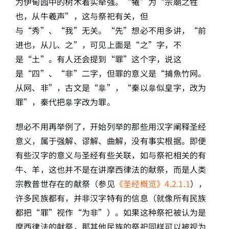
为伊甸园中的树木着实牵强。“犧”为“宗廟之牲
也，从牛羲声”，这与祭祀有关，但
与“秀”、“我”无关。“先”想必不用多讲，“前
进也，从儿、之”，可见上面是“之”字，不
是“土”。有人还会提到“罪”这个字，说这
是“四”、“非”二字，但罪的意义是“捕魚竹网。
从网、非”，古文是“辠”，“秦以辠似皇字，改为
罪”，秦代把辠字改为罪。
想必不用再举例了，开始列举的那些用汉字阐释圣经
意义，属于强解、谬解、曲解，没有事实根据。即便
有些汉字的意义与圣经有些关联，如与祭祀相关的有
牛、羊，这也并不是在讲摩西律法的献祭，而是人类
宗教普世存在的献祭（参见
《圣经概览》4.2.1.1
），
许多民族都有，并非汉字特有的信息（就像所有民族
都把“罪”视作“为非”）。如果这种祭祀被认为是
摩西律法的献祭，那其他民族的祭祀同样可以被视为