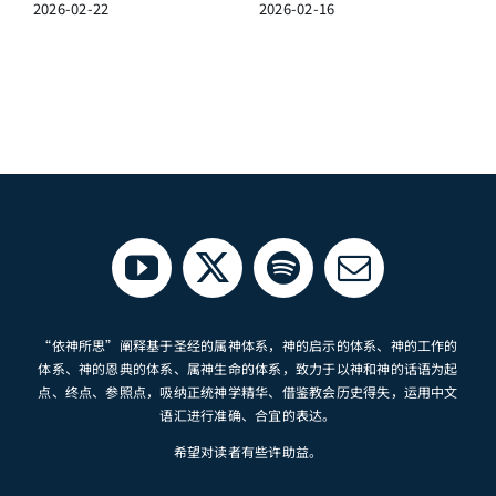
2026-02-22
2026-02-16
2
“依神所思”阐释基于圣经的属神体系，神的启示的体系、神的工作的
体系、神的恩典的体系、属神生命的体系，致力于以神和神的话语为起
点、终点、参照点，吸纳正统神学精华、借鉴教会历史得失，运用中文
语汇进行准确、合宜的表达。
希望对读者有些许助益。