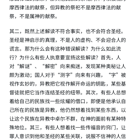
摩西律法的献祭，但异教的祭祀不是摩西律法的献
祭，不是属神的献祭。
其二，既然上述解读不符合事实，也不会符合圣经。
圣经是神启示的真理，不是人的虚构、不会迎合人的
谎言。那为什么会有这种错误解读？为什么如此流
行？为什么有些人执意要宣扬这些解读？首先，人
对“解谜”、“解密”向来痴迷，发现某种奥秘让人
颇为激动；国人对于“测字”向来有兴趣，“字”被
视作玄妙的，异教把它视作解开命运的钥匙，某些基
督徒就把它当作连结圣经的纽带。其次，有些人总想
着给自己的民族找一些炫耀的借口，即便是他承认自
己所在的民族是异教，他仍然想着找到某些东西，以
让这个民族在异教中卓尔不群，在神的面前有某种特
殊地位。其三，有些人想着找一些传福音的窍门，让
罪人意识到他和圣经的某些关联，说服不信神的人信