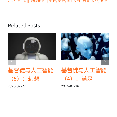
2025-03-16
||
静观天下
||
伦理
,
历史
,
同性变性
,
教育
,
文化
,
科学
Related Posts
基督徒与人工智能
基督徒与人工智能
（5）：幻想
（4）：满足
2026-02-22
2026-02-16
2