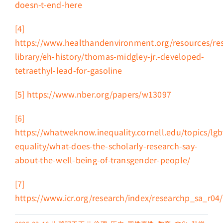
doesn-t-end-here
[4]
https://www.healthandenvironment.org/resources/re
library/eh-history/thomas-midgley-jr.-developed-
tetraethyl-lead-for-gasoline
[5]
https://www.nber.org/papers/w13097
[6]
https://whatweknow.inequality.cornell.edu/topics/lgb
equality/what-does-the-scholarly-research-say-
about-the-well-being-of-transgender-people/
[7]
https://www.icr.org/research/index/researchp_sa_r04/