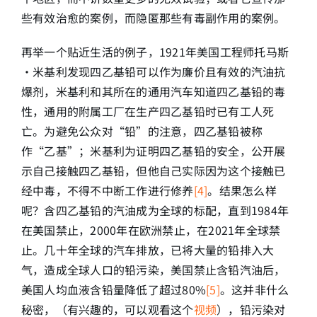
些有效治愈的案例，而隐匿那些有毒副作用的案例。
再举一个贴近生活的例子，1921年美国工程师托马斯
·米基利发现四乙基铅可以作为廉价且有效的汽油抗
爆剂，米基利和其所在的通用汽车知道四乙基铅的毒
性，通用的附属工厂在生产四乙基铅时已有工人死
亡。为避免公众对“铅”的注意，四乙基铅被称
作“乙基”；米基利为证明四乙基铅的安全，公开展
示自己接触四乙基铅，但他自己实际因为这个接触已
经中毒，不得不中断工作进行修养
[4]
。结果怎么样
呢？含四乙基铅的汽油成为全球的标配，直到1984年
在美国禁止，2000年在欧洲禁止，在2021年全球禁
止。几十年全球的汽车排放，已将大量的铅排入大
气，造成全球人口的铅污染，美国禁止含铅汽油后，
美国人均血液含铅量降低了超过80%
[5]
。这并非什么
秘密，（有兴趣的，可以观看这个
视频
），铅污染对