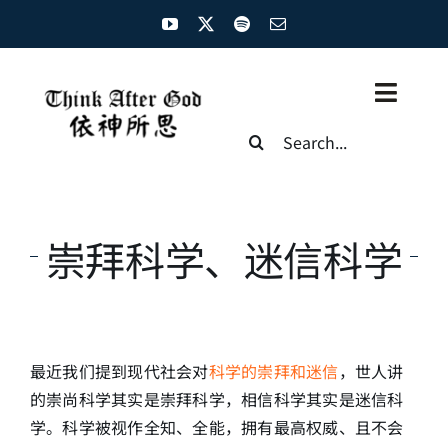
Skip
to
content
Toggl
Search
Naviga
for:
主页
资源汇总
崇拜科学、迷信科学
圣经概览
基督徒生命
最近我们提到现代社会对
科学的崇拜和迷信
，世人讲
神学概论
的崇尚科学其实是崇拜科学，相信科学其实是迷信科
学。科学被视作全知、全能，拥有最高权威、且不会
圣经解析