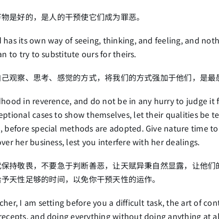
万物是好的，是人的干预使它们成为罪恶。
has its own way of seeing, thinking, and feeling, and not
an to try to substitute ours for theirs.
自己观察、思考、感觉的方式，将我们的方式强加于他们，是最
hood in reverence, and do not be in any hurry to judge it fo
ptional cases to show themselves, let their qualities be t
, before special methods are adopted. Give nature time t
ver her business, lest you interfere with her dealings.
代保持敬畏，不要急于判断善恶，让天赋异秉自然显露，让他们
给予天性足够的时间，以免你干预天性的运作。
her, I am setting before you a difficult task, the art of con
ecepts, and doing everything without doing anything at al