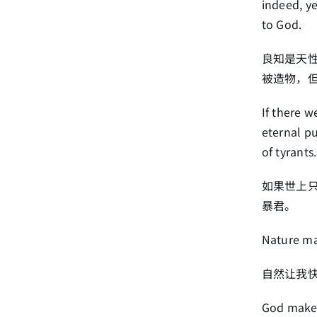
indeed, ye
to God.
良知是天
被造物，
If there w
eternal p
of tyrants.
如果世上
暴君。
Nature mad
自然让我
God makes