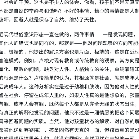
、社会的干预。这也是不少人的体会，你看，孩子们不是天真
不都是自然的宁静与和谐吗？不好的事情、糟心的事情都是人
破坏，回避人就是保存了自然、维持了天性。
近现代世俗意识形态一直在做的，两件事情——一是发现问题，
其他人的错误也是同样的，那就是——他对问题观察的方向可能
面、极端的，他提出的解决方案也是片面、极端的，这是在近
普遍模式。例如，卢梭对现有教育或传统教育的观察，其方向
僵化、腐败的问题，缺乏对人性、人格独立的关注，单纯灌输
的根源是什么？卢梭简单的认为，其根源就是社会、就是成年
远离成年人。这种分析实在是过于幼稚和肤浅，因为他对人性
留在社会、停留在成年人里的，如果人性真的是他想象的，孩
有罪、成年人会有罪，既然每个人都是从完全无罪的状态出生
有真正的解释他发现的问题，他只不过是一厢情愿的把这个问
真来回避问题的实质。当然，他对孩童状态的解读、对自然的
都被他送到弃婴院），孩童固然有天真的一面，但孩童真的是
为的理想环境里长大的，就没有罪吗？自然固然有美好的一面