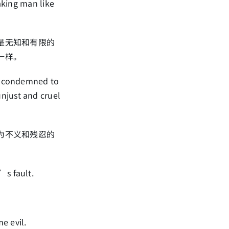
making man like
是无知和有限的
一样。
re condemned to
njust and cruel
为不义和残忍的
’s fault.
e evil.