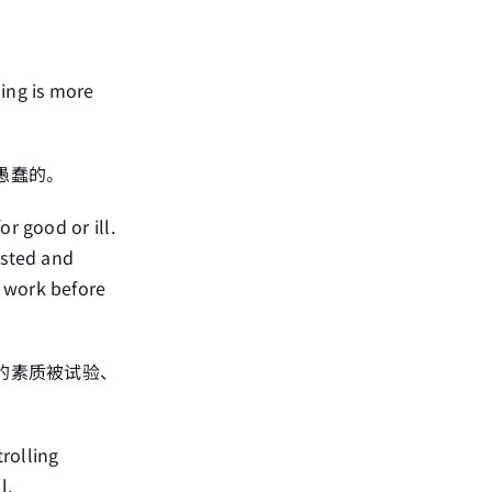
hing is more
愚蠢的。
r good or ill.
ested and
o work before
的素质被试验、
trolling
l.