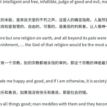
t intelligent and free, infallible, judge of good and evil, 
性的本能、是来自天堂的不朽之声，这是人的确定指南，人虽然
但良知是智慧的、自由的、可靠的，是善恶的判断者，让人像神
ere but one religion on earth, and all beyond its pale we
unishment, … the God of that religion would be the most u
只有一个宗教，别的宗教都被永恒的审判，那这个宗教的神是最
e me happy and good, and if I am otherwise, it is society
快乐和善良，如果我没有快乐和善良，那是社会的错。
 all things good; man meddles with them and they becom