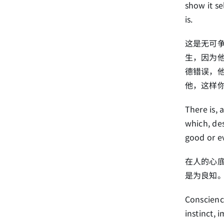
show it se
is.
这是无可
生，因为
德错误，
他，这样
There is, 
which, des
good or ev
在人的心
是为良知
Conscience
instinct, 