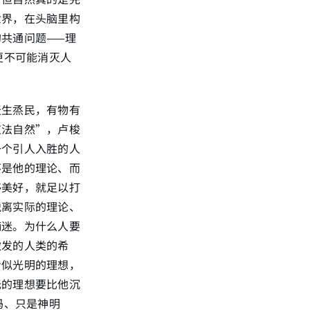
世界，在头脑里构
共通问题——理
更不可能消灭人
天生烝民，有物有
道法自然”，卢梭
一个引人入胜的人
不是他的理论、而
够美好，就足以打
脱离实际的理论、
痴迷。为什么人要
激发的人类的希
看似光明的理想，
无的理想要比他沉
吗、只是神明