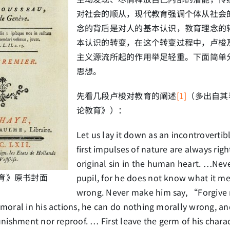
对社会的顺从，现代教育强调个体从社会
念的背后是对人的基本认识，教育理念的
本认识的转变，在这个转变过程中，卢梭
主义源流所起的作用举足轻重。下面简单
思想。
先看几段卢梭对教育的阐述
[1]
（多出自其
论教育》）：
Let us lay it down as an incontrovertibl
first impulses of nature are always righ
original sin in the human heart. …Nev
育》原书封面
pupil, for he does not know what it m
wrong. Never make him say, “Forgiv
moral in his actions, he can do nothing morally wrong, an
nishment nor reproof. … First leave the germ of his charac