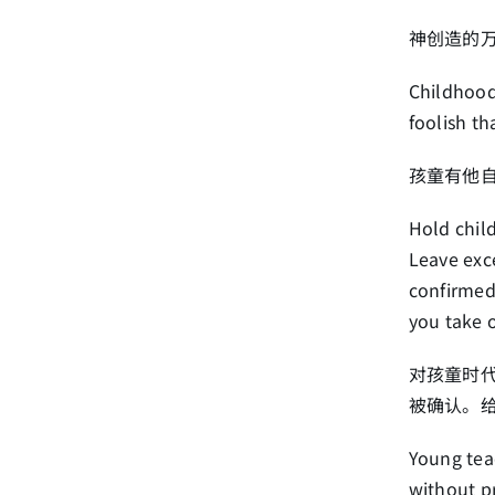
神创造的
Childhood 
foolish th
孩童有他
Hold child
Leave exce
confirmed
you take o
对孩童时
被确认。
Young teac
without pr