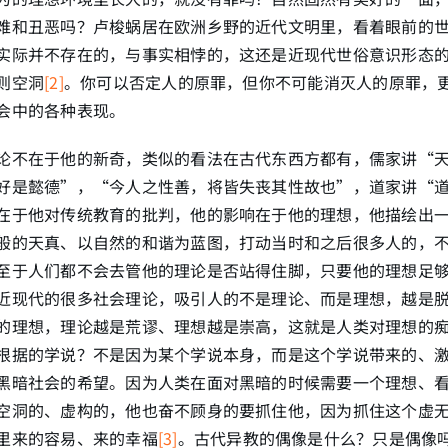
难和丑恶吗？卢梭蜗居在欧洲乡野的近代文明里，看着眼前的
实际并不存在的，与事实相悖的，这还是近现代世俗意识形态的
则空洞
[2]
。你可以否定人的原罪，但你不可能消灭人的原罪，
会中的各种表现。
论不在于他的新奇，类似的看法在古代东西方都有，儒家讲“
好是懿德”，“今人之性善，将皆失丧其性故也”，道家讲“
在于他对传统教育的批判，他的影响在于他的理想，他描绘出
般的天真、以自然的和谐为蓝图，打动当时和之后很多人的，
至于人们都不会去管他的理论是否站得住脚，只要他的理想足
近现代的很多社会理论，吸引人的不是理论、而是理想，越是
的理想，理论越是荒谬、理想越是崇高，这就是人类对理想的
根据的学说？不是因为某个学说本身，而是这个学说带来的、
黑暗社会的希望。因为人类在面对黑暗的时候需要一个理想、
空洞的、虚构的，他也奋不顾身的要抓住他，因为抓住这个虚
里来的容易、来的幸福
[3]
。古代异教的偶像是什么？只是偶像