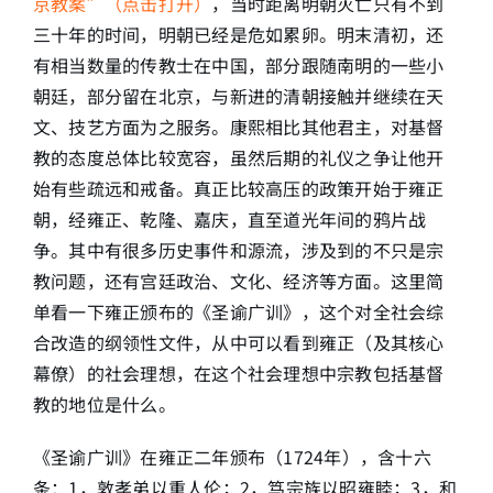
京教案”（点击打开）
，当时距离明朝灭亡只有不到
三十年的时间，明朝已经是危如累卵。明末清初，还
简介
有相当数量的传教士在中国，部分跟随南明的一些小
朝廷，部分留在北京，与新进的清朝接触并继续在天
下载
文、技艺方面为之服务。康熙相比其他君主，对基督
教的态度总体比较宽容，虽然后期的礼仪之争让他开
始有些疏远和戒备。真正比较高压的政策开始于雍正
朝，经雍正、乾隆、嘉庆，直至道光年间的鸦片战
争。其中有很多历史事件和源流，涉及到的不只是宗
教问题，还有宫廷政治、文化、经济等方面。这里简
单看一下雍正颁布的《圣谕广训》，这个对全社会综
合改造的纲领性文件，从中可以看到雍正（及其核心
幕僚）的社会理想，在这个社会理想中宗教包括基督
教的地位是什么。
《圣谕广训》在雍正二年颁布（1724年），含十六
条：1，敦孝弟以重人伦；2，笃宗族以昭雍睦；3，和