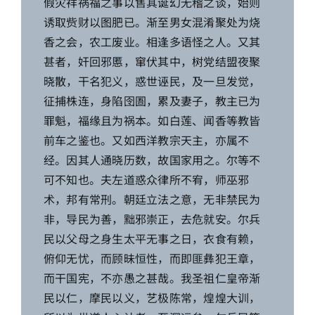
假灾祥祸福之事以售其诞幻无稽之谈，始则
诱取赀财以图肥已。渐至男女混淆聚处为烧
香之会，农工废业。相逢多语怪之人。又其
甚者，奸回邪慝，窜伏其中，树党结盟夜聚
晓散，干名犯义，惑世诬民，及一旦发觉，
征捕株连，身陷囹圄，累及妻子，教主已为
罪魁，福缘且为祸本。如白莲、闻香等教皆
前车之鉴也。又如西洋教宗天主，亦属不
经。因其人通晓历数，故国家用之。尔等不
可不知也。夫左道惑众律所不宥，师巫邪
术，邦有常刑。朝廷立法之意，无非禁民为
非，导民为善，黜邪崇正，去危就安。尔兵
民以父母之身生太平无事之日，衣食有赖，
俯仰无忧，而顾昧恒性，而即匪彝犯王章，
而干国宪，不亦愚之甚哉。我圣祖仁皇帝渐
民以仁，摩民以义，艺极陈常，煌煌大训，