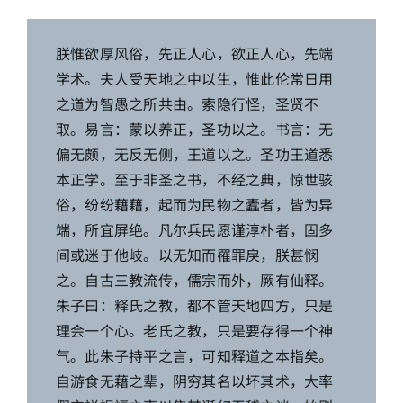
朕惟欲厚风俗，先正人心，欲正人心，先端
学术。夫人受天地之中以生，惟此伦常日用
之道为智愚之所共由。索隐行怪，圣贤不
取。易言：蒙以养正，圣功以之。书言：无
偏无颇，无反无侧，王道以之。圣功王道悉
本正学。至于非圣之书，不经之典，惊世骇
俗，纷纷藉藉，起而为民物之蠹者，皆为异
端，所宜屏绝。凡尔兵民愿谨淳朴者，固多
间或迷于他岐。以无知而罹罪戾，朕甚悯
之。自古三教流传，儒宗而外，厥有仙释。
朱子曰：释氏之教，都不管天地四方，只是
理会一个心。老氏之教，只是要存得一个神
气。此朱子持平之言，可知释道之本指矣。
自游食无藉之辈，阴穷其名以坏其术，大率