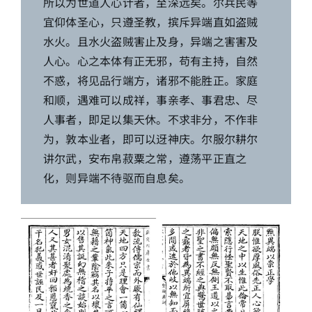
所以为世道人心计者，至深远矣。尔兵民等
宜仰体圣心，只遵圣教，摈斥异端直如盗贼
水火。且水火盗贼害止及身，异端之害害及
人心。心之本体有正无邪，苟有主持，自然
不惑，将见品行端方，诸邪不能胜正。家庭
和顺，遇难可以成祥，事亲孝、事君忠、尽
人事者，即足以集天休。不求非分，不作非
为，敦本业者，即可以迓神庆。尔服尔耕尔
讲尔武，安布帛菽粟之常，遵荡平正直之
化，则异端不待驱而自息矣。