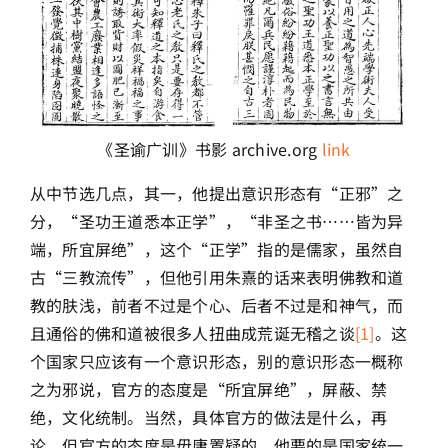
《圣谕广训》书影 archive.org
link
从中节选几点，其一，他提出意识形态有“正邪”之
分，“圣功王道悉本正学”，“非圣之书……皆为异
端，所宜屏绝”，这个“正学”指的是儒家，虽然自
古“三教流传”，但他引用朱熹的话来表明佛教和道
教的肤浅，前者不过是个心、后者不过是和神气，而
且通俗的佛和道被很多人扭曲成荒诞无稽之谈
[1]
。这
个国家只应该有一个意识形态，别的意识形态一概称
之为邪说，官方的态度是“所宜屏绝”，屏蔽、禁
绝，文化统制。当然，具体官方的做法是什么，再
论，但官方的态度是毋庸置疑的，他要的是国家统一