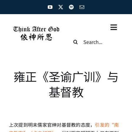
Skip
to
content
Toggl
Search
Naviga
for:
主页
资源汇总
雍正《圣谕广训》与
圣经概览
基督教
基督徒生命
神学概论
上次提到明末儒家官绅对基督教的态度，
引发的“南
圣经解析