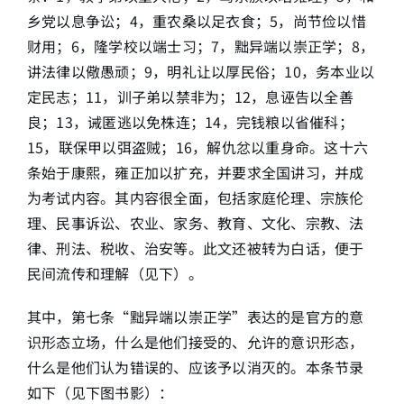
乡党以息争讼；4，重农桑以足衣食；5，尚节俭以惜
财用；6，隆学校以端士习；7，黜异端以崇正学；8，
讲法律以儆愚顽；9，明礼让以厚民俗；10，务本业以
定民志；11，训子弟以禁非为；12，息诬告以全善
良；13，诫匿逃以免株连；14，完钱粮以省催科；
15，联保甲以弭盗贼；16，解仇忿以重身命。这十六
条始于康熙，雍正加以扩充，并要求全国讲习，并成
为考试内容。其内容很全面，包括家庭伦理、宗族伦
理、民事诉讼、农业、家务、教育、文化、宗教、法
律、刑法、税收、治安等。此文还被转为白话，便于
民间流传和理解（见下）。
其中，第七条“黜异端以崇正学”表达的是官方的意
识形态立场，什么是他们接受的、允许的意识形态，
什么是他们认为错误的、应该予以消灭的。本条节录
如下（见下图书影）：