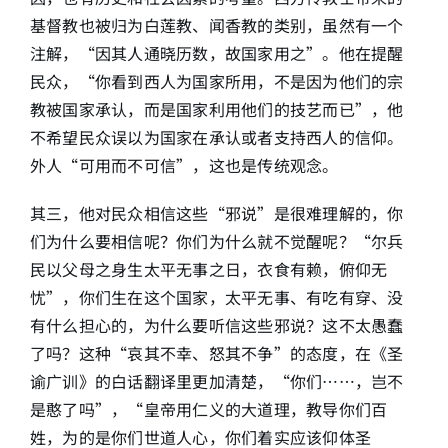
基督教也被归为白莲教、闻香教的类别，虽然有一个
注解，“因其人通晓历数，故国家用之”。他在提醒
民众，“你看到西人为国家所用，不是因为他们的宗
教被国家承认，而是国家利用他们的技艺而已”，他
不希望民众误以为国家在承认或者支持西人的信仰。
外人“可用而不可信”，这也是传统观念。
其三，他对民众相信这些“邪说”是很难理解的，你
们为什么要相信呢？你们为什么就不觉醒呢？“尔兵
民以父母之身生太平无事之日，衣食有赖，俯仰无
忧”，你们生在这个国家，太平无事、有吃有穿、没
有什么担心的，为什么要听信这些邪说？这不太愚蠢
了吗？这种“哀其不幸、怒其不争”的态度，在《圣
谕广训》的白话翻译里更加清楚，“你们……，岂不
是憨了吗”，“皇帝用仁义的大道理，教导你们百
姓，为的是你们世道人心，你们着实应该仰体圣