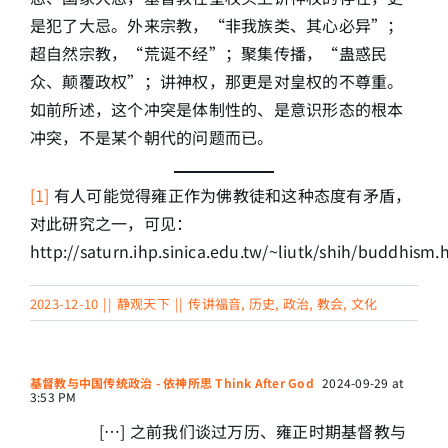
是犯了大忌。外来宗教，“非我族类、其心必异”；
超自然宗教，“荒诞不经”；聚集传播，“蛊惑民
众、颠覆政权”；讲神权，那更是对皇权的不尊重。
如前所述，这个冲突是体制性的、是意识形态的根本
冲突，不是某个朝代的问题而已。
[1]
有人可能觉得雍正作为佛教徒和这种态度有矛盾，
对此研究之一，可见：
http://saturn.ihp.sinica.edu.tw/~liutk/shih/buddhism.
2023-12-10
||
静观天下
||
传讲福音
,
历史
,
政治
,
教会
,
文化
基督教与中国传统政治 - 依神所思 Think After God
2024-09-29 at
3:53 PM
[…] 之前我们谈过万历、雍正时期基督教与