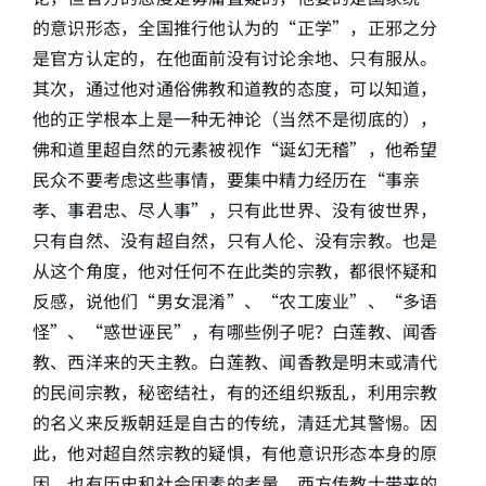
的意识形态，全国推行他认为的“正学”，正邪之分
是官方认定的，在他面前没有讨论余地、只有服从。
其次，通过他对通俗佛教和道教的态度，可以知道，
他的正学根本上是一种无神论（当然不是彻底的），
佛和道里超自然的元素被视作“诞幻无稽”，他希望
民众不要考虑这些事情，要集中精力经历在“事亲
孝、事君忠、尽人事”，只有此世界、没有彼世界，
只有自然、没有超自然，只有人伦、没有宗教。也是
从这个角度，他对任何不在此类的宗教，都很怀疑和
反感，说他们“男女混淆”、“农工废业”、“多语
怪”、“惑世诬民”，有哪些例子呢？白莲教、闻香
教、西洋来的天主教。白莲教、闻香教是明末或清代
的民间宗教，秘密结社，有的还组织叛乱，利用宗教
的名义来反叛朝廷是自古的传统，清廷尤其警惕。因
此，他对超自然宗教的疑惧，有他意识形态本身的原
因，也有历史和社会因素的考量。西方传教士带来的