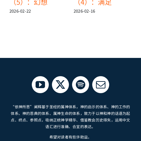
（5）：幻想
（4）：满足
2026-02-22
2026-02-16
2
“依神所思”阐释基于圣经的属神体系，神的启示的体系、神的工作的
体系、神的恩典的体系、属神生命的体系，致力于以神和神的话语为起
点、终点、参照点，吸纳正统神学精华、借鉴教会历史得失，运用中文
语汇进行准确、合宜的表达。
希望对读者有些许助益。