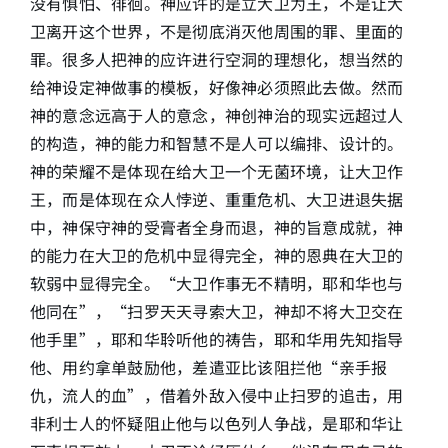
没有惧怕、徘徊。神应许的是立大卫为王，不是让大
卫离开这个世界，不是彻底消灭他周围的罪、里面的
罪。很多人把神的应许进行空洞的理想化，想当然的
给神设定神做事的模板，好像神必须照此去做。然而
神的意念远高于人的意念，神创神治的现实远超过人
的构造，神的能力和智慧不是人可以编排、设计的。
神的荣耀不是体现在给大卫一个无菌环境，让大卫作
王，而是体现在众人悖逆、重重危机、大卫进退失据
中，神保守神的受膏者全身而退，神的旨意成就，神
的能力在大卫的危机中显得完全，神的恩典在大卫的
软弱中显得完全。“大卫作事无不精明，耶和华也与
他同在”，“扫罗天天寻索大卫，神却不将大卫交在
他手里”，耶和华聆听他的祷告，耶和华用先知指导
他、用约拿单鼓励他，差遣亚比该阻拦他“亲手报
仇，流人的血”，借着外敌入侵中止扫罗的追击，用
非利士人的怀疑阻止他与以色列人争战，是耶和华让