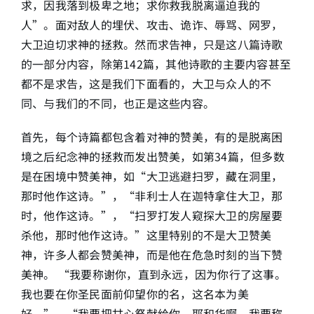
求，因我落到极卑之地；求你救我脱离逼迫我的
人”。面对敌人的埋伏、攻击、诡诈、辱骂、网罗，
大卫迫切求神的拯救。然而求告神，只是这八篇诗歌
的一部分内容，除第142篇，其他诗歌的主要内容甚至
都不是求告，这是我们下面看的，大卫与众人的不
同、与我们的不同，也正是这些内容。
首先，每个诗篇都包含着对神的赞美，有的是脱离困
境之后纪念神的拯救而发出赞美，如第34篇，但多数
是在困境中赞美神，如“大卫逃避扫罗，藏在洞里，
那时他作这诗。”，“非利士人在迦特拿住大卫，那
时，他作这诗。”，“扫罗打发人窥探大卫的房屋要
杀他，那时他作这诗。”这里特别的不是大卫赞美
神，许多人都会赞美神，而是他在危急时刻的当下赞
美神。 “我要称谢你，直到永远，因为你行了这事。
我也要在你圣民面前仰望你的名，这名本为美
好。”，“我要把甘心祭献给你，耶和华啊，我要称