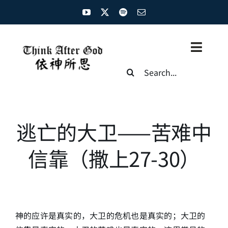
Skip
to
content
Toggl
Search
Naviga
for:
主页
资源汇总
逃亡的大卫——苦难中
圣经概览
信靠（撒上27-30）
基督徒生命
神学概论
神的应许是真实的，大卫的危机也是真实的；大卫的
圣经解析