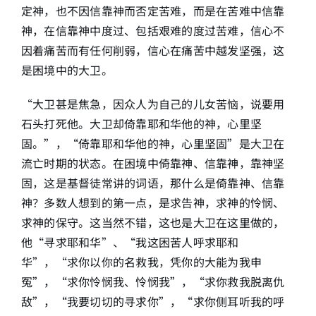
定神，也不因信靠神而否定苦难，而是在苦难中信靠
神，在信靠神中度过、包括艰难的度过苦难，信心不
因着痛苦而有任何削弱，信心在痛苦中越发坚强，这
是困境中的大卫。
“大卫甚是焦急，因众人为自己的儿女苦恼，说要用
石头打死他。大卫却倚靠耶和华他的神，心里坚
固。”，“倚靠耶和华他的神，心里坚固”是大卫在
流亡时期的状态。在困境中倚靠神、信靠神，靠神坚
固，这是基督徒常讲的词语，那什么是倚靠神、信靠
神？多数人想到的第一点，是求告神，求神的怜悯、
求神的保守。这当然不错，这也是大卫在这里做的，
他“寻求耶和华”、“我这困苦人呼求耶和
华”，“求你以你的名救我，凭你的大能为我申
冤”，“求你怜悯我、怜悯我”，“求你救我脱离仇
敌”，“我要切切的寻求你”，“求你侧耳听我的呼