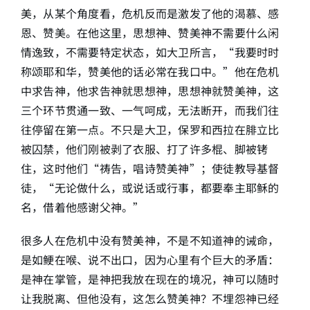
美，从某个角度看，危机反而是激发了他的渴慕、感
恩、赞美。在他这里，思想神、赞美神不需要什么闲
情逸致，不需要特定状态，如大卫所言，“我要时时
称颂耶和华，赞美他的话必常在我口中。”他在危机
中求告神，他求告神就思想神，思想神就赞美神，这
三个环节贯通一致、一气呵成，无法断开，而我们往
往停留在第一点。不只是大卫，保罗和西拉在腓立比
被囚禁，他们刚被剥了衣服、打了许多棍、脚被铐
住，这时他们“祷告，唱诗赞美神”；使徒教导基督
徒，“无论做什么，或说话或行事，都要奉主耶稣的
名，借着他感谢父神。”
很多人在危机中没有赞美神，不是不知道神的诫命，
是如鲠在喉、说不出口，因为心里有个巨大的矛盾：
是神在掌管，是神把我放在现在的境况，神可以随时
让我脱离、但他没有，这怎么赞美神？不埋怨神已经