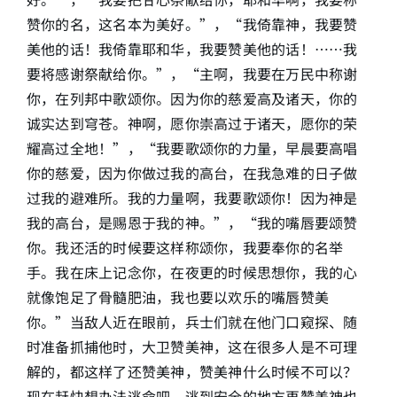
赞你的名，这名本为美好。”，“我倚靠神，我要赞
美他的话！我倚靠耶和华，我要赞美他的话！……我
要将感谢祭献给你。”，“主啊，我要在万民中称谢
你，在列邦中歌颂你。因为你的慈爱高及诸天，你的
诚实达到穹苍。神啊，愿你崇高过于诸天，愿你的荣
耀高过全地！”，“我要歌颂你的力量，早晨要高唱
你的慈爱，因为你做过我的高台，在我急难的日子做
过我的避难所。我的力量啊，我要歌颂你！因为神是
我的高台，是赐恩于我的神。”，“我的嘴唇要颂赞
你。我还活的时候要这样称颂你，我要奉你的名举
手。我在床上记念你，在夜更的时候思想你，我的心
就像饱足了骨髓肥油，我也要以欢乐的嘴唇赞美
你。”当敌人近在眼前，兵士们就在他门口窥探、随
时准备抓捕他时，大卫赞美神，这在很多人是不可理
解的，都这样了还赞美神，赞美神什么时候不可以？
现在赶快想办法逃命吧，逃到安全的地方再赞美神也