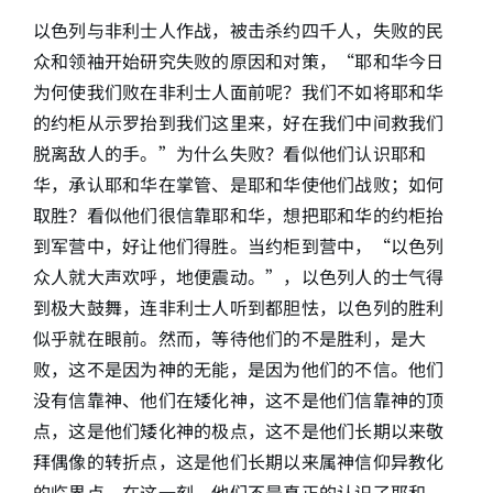
以色列与非利士人作战，被击杀约四千人，失败的民
众和领袖开始研究失败的原因和对策，“耶和华今日
为何使我们败在非利士人面前呢？我们不如将耶和华
的约柜从示罗抬到我们这里来，好在我们中间救我们
脱离敌人的手。”为什么失败？看似他们认识耶和
华，承认耶和华在掌管、是耶和华使他们战败；如何
取胜？看似他们很信靠耶和华，想把耶和华的约柜抬
到军营中，好让他们得胜。当约柜到营中，“以色列
众人就大声欢呼，地便震动。”，以色列人的士气得
到极大鼓舞，连非利士人听到都胆怯，以色列的胜利
似乎就在眼前。然而，等待他们的不是胜利，是大
败，这不是因为神的无能，是因为他们的不信。他们
没有信靠神、他们在矮化神，这不是他们信靠神的顶
点，这是他们矮化神的极点，这不是他们长期以来敬
拜偶像的转折点，这是他们长期以来属神信仰异教化
的临界点，在这一刻，他们不是真正的认识了耶和