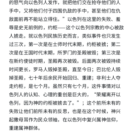
的怒气向以色列人发作，就把他们交在抢夺他们的人
手中，又将他们付于四围仇敌的手中，甚至他们在仇
简介
敌面前再不能站立得住。”以色列在这里的失败、羞
辱是史无前例的，约柜——这个以色列宗教的中心被敌
下载
人掳走。就以色列民族历史而言，类似事件也只发生
过三次，第一次是在士师时代末期，约柜被掳；第二
次是在王国时代末期，所罗门的圣殿被毁；第三次是
在新约使徒时期，圣殿再次被毁。后面两次被毁持续
时间更长，罗马人毁掉圣殿，直至今日；巴比伦人毁
掉圣殿，七十年后余民开始回归、重建；非利士人夺
走约柜，是七个月。虽然只有七个月，这件事情对以
色列人的认知、心理的重创是巨大的，“荣耀离开以
色列，因为神的约柜被掳去了。”；这个前所未有的
失败让他们前所未有的反思，也是在这个时候，神兴
起撒母耳作为民众领袖，在以色列中复兴属神信仰，
重建属神群体。