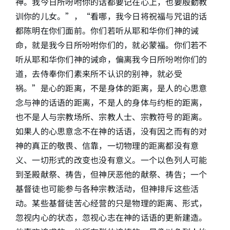
神。我今日所吩咐你的话都要记在心上，也要殷勤教
训你的儿女。”，“看哪，我今日将祝福与咒诅的话
都陈明在你们面前。你们若听从耶和华你们神的诫
命，就是我今日所吩咐你们的，就必蒙福。你们若不
听从耶和华你们神的诫命，偏离我今日所吩咐你们的
道，去侍奉你们素来所不认识的别神，就必受
祸。”是心的距离，不是身体的距离，是人的心思意
念与神的话语的距离，不是人的身体与约柜的距离，
也不是人与宗教场所、宗教人士、宗教符号的距离。
如果人的心思意念不在神的话语，没有因之而有的对
神的真正的敬畏、信靠，一切物理的距离都没有意
义、一切形式的改变也没有意义。一个以色列人可能
到圣殿献祭、祷告，但神厌恶他的献祭、祷告；一个
基督徒也可能参与各种宗教活动，但神排斥这些活
动。某些基督徒苦心经营的只是物理的距离、形式，
忽视内心的状态，忽视心志在神的话语的更新建造。