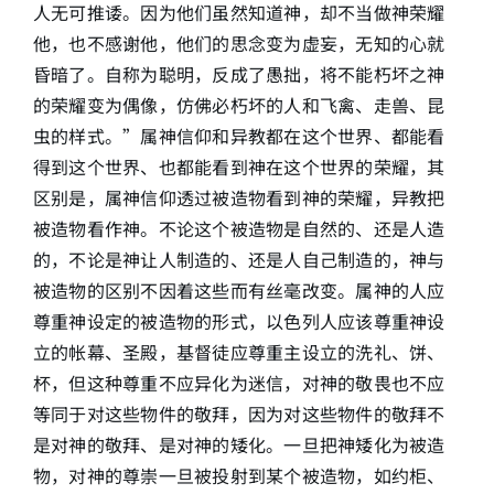
人无可推诿。因为他们虽然知道神，却不当做神荣耀
他，也不感谢他，他们的思念变为虚妄，无知的心就
昏暗了。自称为聪明，反成了愚拙，将不能朽坏之神
的荣耀变为偶像，仿佛必朽坏的人和飞禽、走兽、昆
虫的样式。”属神信仰和异教都在这个世界、都能看
得到这个世界、也都能看到神在这个世界的荣耀，其
区别是，属神信仰透过被造物看到神的荣耀，异教把
被造物看作神。不论这个被造物是自然的、还是人造
的，不论是神让人制造的、还是人自己制造的，神与
被造物的区别不因着这些而有丝毫改变。属神的人应
尊重神设定的被造物的形式，以色列人应该尊重神设
立的帐幕、圣殿，基督徒应尊重主设立的洗礼、饼、
杯，但这种尊重不应异化为迷信，对神的敬畏也不应
等同于对这些物件的敬拜，因为对这些物件的敬拜不
是对神的敬拜、是对神的矮化。一旦把神矮化为被造
物，对神的尊崇一旦被投射到某个被造物，如约柜、