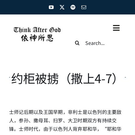
Skip
to
content
Toggl
Search
Naviga
for:
主页
资源汇总
约柜被掳（撒上4-7）
圣经概览
基督徒生命
士师记后期以及王国早期，非利士是以色列的主要敌
神学概论
人，参孙、撒母耳、扫罗、大卫时期双方有持续交
锋。士师时代，由于以色列人背弃耶和华，“耶和华
圣经解析