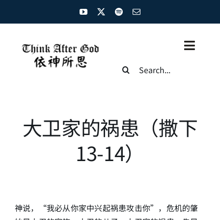
Skip
to
content
Toggl
Search
Naviga
for:
主页
资源汇总
大卫家的祸患（撒下
圣经概览
13-14）
基督徒生命
神学概论
神说，“我必从你家中兴起祸患攻击你”，危机的肇
圣经解析