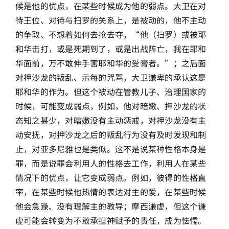
候是他的优点，在某些时候成为他的弱点。大卫在对
待王位、对待与扫罗的关系上，是被动的，他不主动
的争取、不想着如何去抢去夺，“他（扫罗）或被耶
和华击打，或是死期到了，或是出战阵亡，我在耶和
华面前，万不敢伸手害耶和华的受膏者。”；之后面
对押沙龙的叛乱、示每的咒骂，大卫谦卑的承认这是
耶和华的作为。但这个被动在管教儿子、治理国家的
时候，可能变成弱点，例如，他对暗嫩、押沙龙的状
态知之甚少，对暗嫩没有主动惩戒，对押沙龙没有主
动安抚，对押沙龙之后的叛乱行为没有及时发现和制
止，对亚多尼雅也是类似。这不是说某种性格本身是
罪，而是说罪会利用人的性格去工作，利用人在某些
情况下的优点，让它变成弱点。例如，彼得的性格直
率，在某些时候他热情的表达对主的爱，在某些时候
他会急躁、没有理解主的教导；摩西谦虚，但这个谦
虚可能会转变为不敢承担神赋予的责任，成为怯懦。