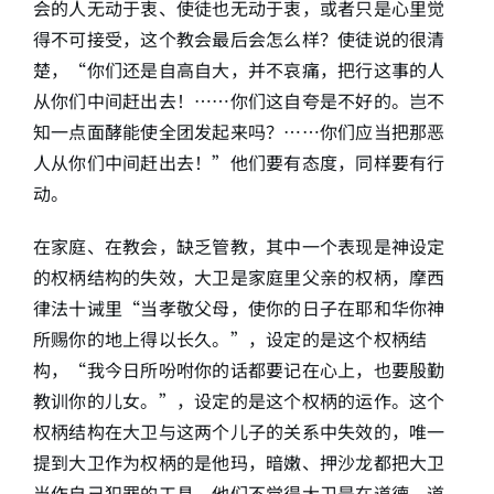
会的人无动于衷、使徒也无动于衷，或者只是心里觉
得不可接受，这个教会最后会怎么样？使徒说的很清
楚，“你们还是自高自大，并不哀痛，把行这事的人
从你们中间赶出去！……你们这自夸是不好的。岂不
知一点面酵能使全团发起来吗？……你们应当把那恶
人从你们中间赶出去！”他们要有态度，同样要有行
动。
在家庭、在教会，缺乏管教，其中一个表现是神设定
的权柄结构的失效，大卫是家庭里父亲的权柄，摩西
律法十诫里“当孝敬父母，使你的日子在耶和华你神
所赐你的地上得以长久。”，设定的是这个权柄结
构，“我今日所吩咐你的话都要记在心上，也要殷勤
教训你的儿女。”，设定的是这个权柄的运作。这个
权柄结构在大卫与这两个儿子的关系中失效的，唯一
提到大卫作为权柄的是他玛，暗嫩、押沙龙都把大卫
当作自己犯罪的工具，他们不觉得大卫是在道德、道