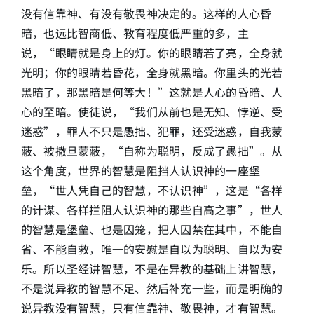
没有信靠神、有没有敬畏神决定的。这样的人心昏
暗，也远比智商低、教育程度低严重的多，主
说，“眼睛就是身上的灯。你的眼睛若了亮，全身就
光明；你的眼睛若昏花，全身就黑暗。你里头的光若
黑暗了，那黑暗是何等大！”这就是人心的昏暗、人
心的至暗。使徒说，“我们从前也是无知、悖逆、受
迷惑”，罪人不只是愚拙、犯罪，还受迷惑，自我蒙
蔽、被撒旦蒙蔽，“自称为聪明，反成了愚拙”。从
这个角度，世界的智慧是阻挡人认识神的一座堡
垒，“世人凭自己的智慧，不认识神”，这是“各样
的计谋、各样拦阻人认识神的那些自高之事”，世人
的智慧是堡垒、也是囚笼，把人囚禁在其中，不能自
省、不能自救，唯一的安慰是自以为聪明、自以为安
乐。所以圣经讲智慧，不是在异教的基础上讲智慧，
不是说异教的智慧不足、然后补充一些，而是明确的
说异教没有智慧，只有信靠神、敬畏神，才有智慧。