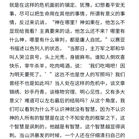
就是在这样的危机面前的镇定、犹豫，幻想着平安无
事，尽可以把生命用在其他的事情，所谓有意义的事
情，反过来讥诮，“神在哪里？神如果在，他怎么不
显现给我看？主真要来的话，他怎么还不来？哪里有
什么神，哪里有什么审判，都是庸人自扰。”以赛亚
书描述以色列人的状态，“当那日，主万军之耶和华
叫人哭泣哀号，头上光秃，身披麻布。谁知人倒欢喜
快乐，宰牛杀羊，吃肉喝酒，说：‘我们吃喝吧！因
为明天要死了。’”这岂不也是世人的写照吗？我们
曾经不也是如此吗？当人处在这样的危机中，谈文章
锦绣、妙手丹青，谈格物穷理、明心见性，又有多大
意义？难道可以左右最后的结局吗？从这个角度，我
们可以看到为什么不认识神就没有智慧，因为不认识
神的人所有的智慧是在这个不知安危的框架之下，这
个智慧是讽刺的，他越是有智慧，这个智慧越显得讽
刺。当山洪暴发的时候，一个人还在仔细清扫自己的