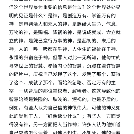
但这个世界最为重要的信息是什么？这个世界处处显
明的见证是什么？是神，是创造万有、掌管万有的
神，是审判活人和死人的神，是赐给人生命、气息、
万物的神，是赐福、降祸的神，是说成就成、命立就
立的神，是凭己意行万事的神，是起初的、末后的
神，人的一呼一吸都在乎神，人今生的福祉在于神、
永恒的归宿在于神。但罪人对此一无所知，他匆忙的
寻求世上的智慧、参悟内心的智慧，沉浸在些许智慧
的碎片中，庆祝自己发现了这个、发明了那个，获得
了这个、成就了那个，而始终忽略、否定万有的主
宰，一切背后的那位掌权者、解释者。这就导致他的
智慧始终是狭隘的、肤浅的、短视的，也是矛盾的。
例如，有些人认为自己信的神很伟大，可他的神又如
此的受制于人，“好像缺少什么”；有些人一方面觉
得没有神，另一方面把人当作神；许多人认为他知道
自己应该怎么活着，可他不知生、不知死，他的活着