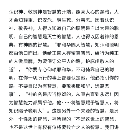
认识神、敬畏神是智慧的开端，照亮人心的黑暗，人
才会知轻重、识安危、明生死、分善恶。因着认识
神、敬畏神，人得以知道自己的聪明是自以为是的聪
明、自己的智慧是灭亡的智慧，人也得以因着神的恩
典，有神赐的智慧。“耶和华赐人智慧，知识和聪明
都由他口而出。他给正直人存留真智慧，给行为纯正
的人做盾牌，为要保守公平人的路，护庇虔敬人的
道”，“你要专心仰赖耶和华，不可倚靠自己的聪
明，在你一切所行的事上都要认定他，他必指引你的
路。不要自以为有智慧，要敬畏耶和华，远离恶
事”，“神的名是应当称颂的，从亘古直到永远！因
为智慧能力都属乎他。他……将智慧赐予智慧人，将
知识赐予聪明人”。这是另外一个来源的智慧，是另
外一个性质的智慧，神所赐的“不是这世上的智慧，
也不是这世上有权有位将要败亡之人的智慧。我们讲