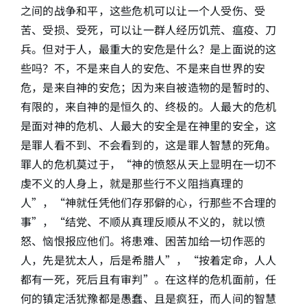
之间的战争和平，这些危机可以让一个人受伤、受
苦、受损、受死，可以让一群人经历饥荒、瘟疫、刀
兵。但对于人，最重大的安危是什么？是上面说的这
些吗？不，不是来自人的安危、不是来自世界的安
危，是来自神的安危；因为来自被造物的是暂时的、
有限的，来自神的是恒久的、终极的。人最大的危机
是面对神的危机、人最大的安全是在神里的安全，这
是罪人看不到、不会看到的，这是罪人智慧的死角。
罪人的危机莫过于，“神的愤怒从天上显明在一切不
虔不义的人身上，就是那些行不义阻挡真理的
人”，“神就任凭他们存邪僻的心，行那些不合理的
事”，“结党、不顺从真理反顺从不义的，就以愤
怒、恼恨报应他们。将患难、困苦加给一切作恶的
人，先是犹太人，后是希腊人”，“按着定命，人人
都有一死，死后且有审判”。在这样的危机面前，任
何的镇定活犹豫都是愚蠢、且是疯狂，而人间的智慧