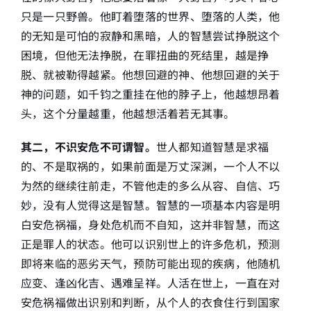
只是一只野兽。他盯着堕落的世界、堕落的人类，他
的无知是可怕的寂静和黑暗，人的智慧尝试挣脱这个
困境，但他无法挣脱，在罪扭曲的死结里，越是挣
脱、就被勒得越紧。他想回避的神、他想回避的关于
神的问题，如千钧之重挂在他的脖子上，他越想昂着
头，这个分量越重，他越想活着若无其事。
其二，不识安危不可谓智。
世人都知道智慧是求福
的、不是取祸的，如果前面是万丈深渊，一个人不以
为然的继续往前走，不管他走的多么从容、自信、巧
妙，没有人觉得这是智慧。智慧的一项基本内容是明
白安危祸福，身处危机而不自知，这并非智慧，而这
正是罪人的状态。他可以识别世上的许多危机，预测
即将来临的恶劣天气，预防可能出现的疾病，他随机
应变、逢凶化吉、遇难呈祥。人活在世上，一直在对
安危祸福做出识别和判断，从个人的衣食住行到国家