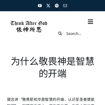
Skip
to
content
Toggl
Search
Naviga
for:
主页
资源汇总
为什么敬畏神是智慧
圣经概览
的开端
基督徒生命
神学概论
箴言讲“敬畏耶和华是智慧的开端，认识至圣者便是
圣经解析