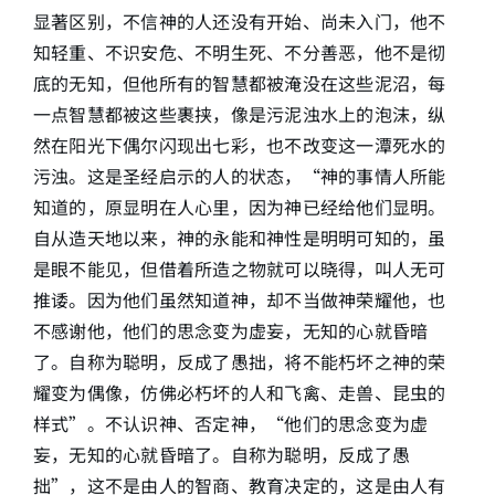
显著区别，不信神的人还没有开始、尚未入门，他不
知轻重、不识安危、不明生死、不分善恶，他不是彻
底的无知，但他所有的智慧都被淹没在这些泥沼，每
一点智慧都被这些裹挟，像是污泥浊水上的泡沫，纵
然在阳光下偶尔闪现出七彩，也不改变这一潭死水的
污浊。这是圣经启示的人的状态，“神的事情人所能
知道的，原显明在人心里，因为神已经给他们显明。
自从造天地以来，神的永能和神性是明明可知的，虽
是眼不能见，但借着所造之物就可以晓得，叫人无可
推诿。因为他们虽然知道神，却不当做神荣耀他，也
不感谢他，他们的思念变为虚妄，无知的心就昏暗
了。自称为聪明，反成了愚拙，将不能朽坏之神的荣
耀变为偶像，仿佛必朽坏的人和飞禽、走兽、昆虫的
样式”。不认识神、否定神，“他们的思念变为虚
妄，无知的心就昏暗了。自称为聪明，反成了愚
拙”，这不是由人的智商、教育决定的，这是由人有