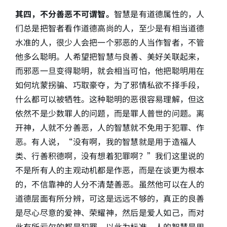
其四，不分善恶不可谓智。
智慧是有道德属性的，人
们总是把智者看作道德高尚的人，至少是有相当道德
水准的人，很少人会把一个邪恶的人当作智者，不管
他多么聪明。人希望把智慧与良善、美好关联起来，
而邪恶一旦变得聪明，就会相当可怕，他把聪明用在
如何坑蒙拐骗、巧取豪夺，为了邪情私欲不择手段，
什么都可以被牺牲。这种聪明的恶很容易理解，但这
依然不是少数罪人的问题，而是罪人普世的问题。离
开神，人就不分善恶，人的智慧就不免用于犯罪、作
恶。有人说，“没有啊，我的智慧就是用于造福人
类、行善积德啊，没有想着犯罪啊？”我们这里说的
不是所有人的主观动机都是作恶，而是在谈更为根本
的，不信靠神的人分不清楚善恶。虽然他可以在人的
道德层面有所分辨，可这是远远不够的，真正的良善
是尽心尽意的爱神、荣耀神，然后是爱人如己，而对
此有所亏欠的都是犯罪。以此为标准，人的智慧是用