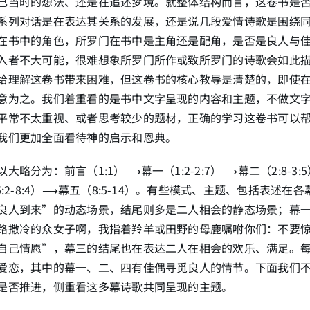
己当时的想法、还是在追述梦境。就整体结构而言，这卷书是
系列对话是在表达其关系的发展，还是说几段爱情诗歌是围绕
在书中的角色，所罗门在书中是主角还是配角，是否是良人与
入者不大可能，很难想象所罗门所作或致所罗门的诗歌会如此
给理解这卷书带来困难，但这卷书的核心教导是清楚的，即使
意为之。我们着重看的是书中文字呈现的内容和主题，不做文
平常不太重视、或者思考较少的题材，正确的学习这卷书可以
我们更加全面看待神的启示和恩典。
略分为：前言（1:1）⟶幕一（1:2-2:7）⟶幕二（2:8-3:5
5:2-8:4）⟶幕五（8:5-14）。有些模式、主题、包括表述在
良人到来”的动态场景，结尾则多是二人相会的静态场景；幕
路撒冷的众女子啊，我指着羚羊或田野的母鹿嘱咐你们：不要
自己情愿”，幕三的结尾也在表达二人在相会的欢乐、满足。
爱恋，其中的幕一、二、四有佳偶寻觅良人的情节。下面我们
是否推进，侧重看这多幕诗歌共同呈现的主题。