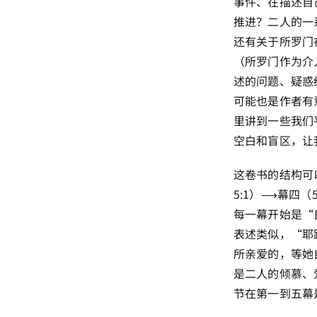
事件、在描述自
推进？二人的一
还有关于所罗门
（所罗门作为介
述的问题、疑惑
可能也是作者有
里讲到一些我们
空白和盲区，让
这卷书的结构可以大
5:1）⟶幕四（
每一幕开始是“
表述类似，“耶
所亲爱的，等她
是二人的倾慕、
节在第一到五幕