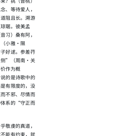
不来？挑（音桃）
思念、等待爱人，
，道阻且长。溯游
玉琼琚。彼美孟
（音习）桑有阿，
”（小雅·隰
君子好逑。参差荇
反侧”（周南·关
评价作为概
者说的是诗歌中的
感是有限度的，没
正而不邪、尽情而
神体系的“守正而
合乎敬虔的真道，
就不能有约束，就