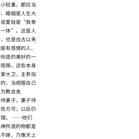
大小轻重，都应当
爱、婚姻是人生大
当说夏娃是“我骨
为一体”。这是人
实，也是自古以来
们是有感情的人、
初创造的美好的一
的恩赐，这些本身
甲爱大卫，主参加
子的，当顺服自己
，为教会舍
分待妻子，妻子待
祷告方可；以后仍
理。 ……他们
凡神所造的物都是
也不嫁，乃像天上