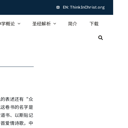
EN: ThinkInChrist.org
神学概论
圣经解析
简介
下载
似的表述还有“众
此这卷书的名字是
传道书、以斯贴记
一首爱情诗歌，中