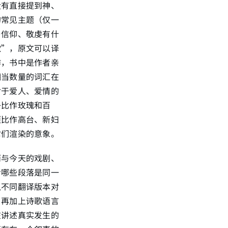
没有直接提到神、
的常见主题（仅一
与信仰、敬虔有什
歌”，原文可以译
作，书中是作者亲
相当数量的词汇在
对于爱人、爱情的
子比作玫瑰和百
项比作高台、新妇
它们渲染的意象。
而与今天的戏剧、
者哪些段落是同一
以不同翻译版本对
，再加上诗歌语言
在讲述真实发生的