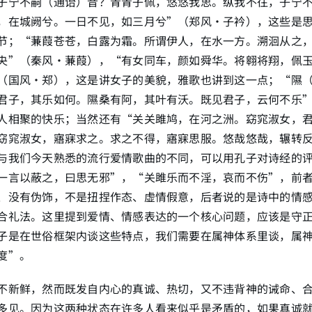
子宁不嗣（通诒）音？青青子佩，悠悠我思。纵我不往，子宁
，在城阙兮。一日不见，如三月兮”（郑风•子衿），这些是
节；“蒹葭苍苍，白露为霜。所谓伊人，在水一方。溯洄从之
央”（秦风·蒹葭），“有女同车，颜如舜华。将翱将翔，佩
（国风·郑），这是讲女子的美貌，雅歌也讲到这一点；“隰
君子，其乐如何。隰桑有阿，其叶有沃。既见君子，云何不乐
人相聚的快乐；当然还有“关关雎鸠，在河之洲。窈窕淑女，
窈窕淑女，寤寐求之。求之不得，寤寐思服。悠哉悠哉，辗转
与我们今天熟悉的流行爱情歌曲的不同，可以用孔子对诗经的
一言以蔽之，曰思无邪”，“关雎乐而不淫，哀而不伤”，前
、没有伪饰，不是扭捏作态、虚情假意，后者说的是诗中的情
合礼法。这里提到爱情、情感表达的一个核心问题，应该是守
子是在世俗框架内谈这些特点，我们需要在属神体系里谈，属
度”。
不新鲜，然而既发自内心的真诚、热切，又不违背神的诫命、
多见。因为这两种状态在许多人看来似乎是矛盾的，如果真诚