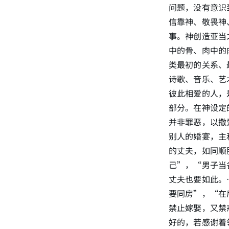
问题，没有意识
信靠神、敬畏神
事。神创造亚当
中的骨、肉中的
类最初的关系、
诗歌、音乐、艺
彼此相爱的人，
部分。在神设定
并非罪恶，以撒
别人的婚宴，主
的丈夫，如同顺
己”，“男子当
丈夫也要如此。
要同房”，“在
禁止嫁娶，又禁
好的，若感谢着