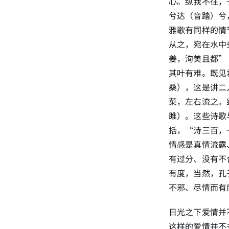
心。纵我不往，
兮达（音踏）兮
雅歌有同样的情
从之，宛在水中
姜，洵美且都”
其叶有难。既见
桑），这是讲二
菜，左右流之。
雎）。这些诗歌
括，“诗三百，
情感是真情流露
有过分、没有不
有度，当然，孔
不邪、尽情而有
日光之下爱情并
这样的爱情并不