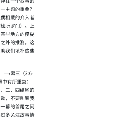
否存在一个叙事的
同一主题的重叠？
佳偶相爱的介入者
描绘所罗门）。上
在某些地方的模糊
字之外的推测，这
帮助我们填补这些
）⟶幕三（3:6-
各幕中有所重复：
一、二、四结尾的
惊动，不要叫醒我
每一幕的首尾之间
不过多关注故事情