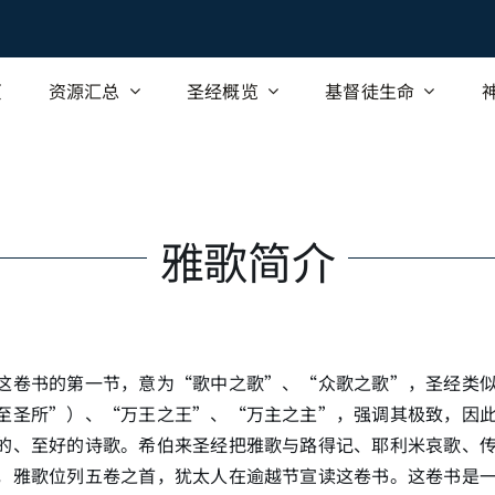
页
资源汇总
圣经概览
基督徒生命
雅歌简介
这卷书的第一节，意为“歌中之歌”、“众歌之歌”，圣经类
至圣所”）、“万王之王”、“万主之主”，强调其极致，因
的、至好的诗歌。希伯来圣经把雅歌与路得记、耶利米哀歌、
，雅歌位列五卷之首，犹太人在逾越节宣读这卷书。这卷书是