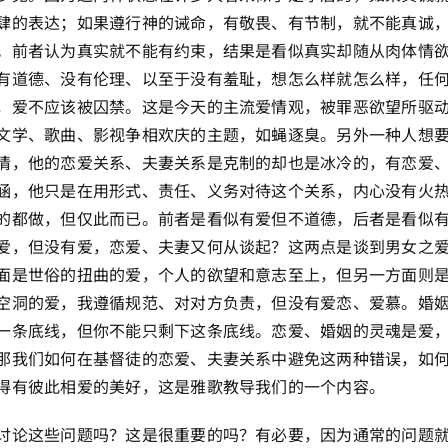
肆的表达；如果遵行神的诫命，有敬畏、有节制，就不能真诚
。前者认为真实就不能有约束，结果是看似真实却随从肉体情
有道德、没有伦理、以至于没有羞耻，想怎么样就怎么样，任
，爱不应该被囚禁。这是今天的主流爱情观，被罪恶欲望所驱
文学、歌曲、影视争相欢庆的主题，如蝇逐臭。另外一种人想
情，他的恋爱关系、夫妻关系是克制的却也是冰冷的，有恋爱
涵，他只是在用形式、责任、义务对待这个关系，内心没有火
的都做，但仅此而已。前者是看似有爱但不道德，后者是看似
爱，但没有爱，恋爱、夫妻又何从谈起？这两点是谈到男女之
面是世俗的扭曲的爱，个人的欲望和意志至上，但另一方面则
空洞的爱，我遵循规范、对对方负责，但没有爱恋、爱慕。婚
一条底线，但你不能只剩下这条底线。恋爱、婚姻的灵魂是爱
那我们如何在基督徒的恋爱、夫妻关系中避免这两种错误，如
得有彼此相爱的美好，这是雅歌教导我们的一个内容。
讨论这些问题吗？这是很重要的吗？有必要，因为通常的问题