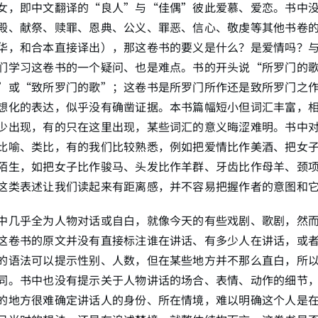
女，即中文翻译的“良人”与“佳偶”彼此爱慕、爱恋。书中
殿、献祭、赎罪、恩典、公义、罪恶、信心、敬虔等其他书卷
华，和合本直接译出），那这卷书的要义是什么？是爱情吗？
们学习这卷书的一个疑问、也是难点。书的开头说“所罗门的
”或“致所罗门的歌”；这卷书是所罗门所作还是致所罗门之
想化的表达，似乎没有确凿证据。本书篇幅短小但词汇丰富，
少出现，有的只在这里出现，某些词汇的意义晦涩难明。书中
比喻、类比，有的我们比较熟悉，例如把爱情比作美酒、把女
陌生，如把女子比作骏马、头发比作羊群、牙齿比作母羊、颈
这类表述让我们读起来有距离感，并不容易把握作者的意图和
中几乎全为人物对话或自白，就像今天的有些戏剧、歌剧，然
这卷书的原文并没有直接标注谁在讲话、有多少人在讲话，或
的语法可以提示性别、人数，但在某些地方并不那么直白，所
同。书中也没有提示关于人物讲话的场合、表情、动作的细节
的地方很难确定讲话人的身份、所在情境，难以明确这个人是