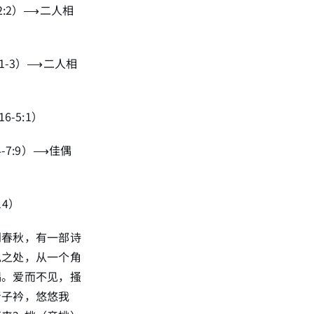
-2:2）⟶二人相
:1-3）⟶二人相
6-5:1）
4-7:9）⟶佳偶
14）
到春秋，有一部诗
似之处，从一个角
隅。爱而不见，搔
青子衿，悠悠我