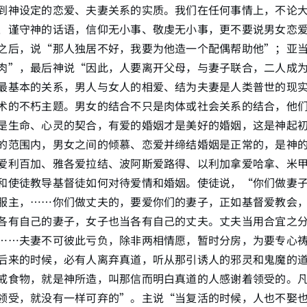
到神设定的恋爱、夫妻关系的实质。我们在任何事情上，不论
、谨守神的话语，信仰无小事、敬虔无小事，更不要说男女恋
之后，说“那人独居不好，我要为他造一个配偶帮助他”；亚
肉”，最后神说“因此，人要离开父母，与妻子联合，二人成
最基本的关系，男人与女人的相爱、结为夫妻是人类普世的现
术的不朽主题。男女的结合不只是肉体或社会关系的结合，他
是生命、心灵的契合，有爱的婚姻才是美好的婚姻，这是神起
的范围内，男女之间的倾慕、恋爱并缔结婚姻是正常的，是神
爱利百加、雅各爱拉结、波阿斯爱路得、以利加拿爱哈拿、米
和使徒教导基督徒如何对待爱情和婚姻。使徒说，“你们做妻
服主，……你们做丈夫的，要爱你们的妻子，正如基督爱教会
各有自己的妻子，女子也当各有自己的丈夫。丈夫当用合宜之
……夫妻不可彼此亏负，除非两相情愿，暂时分房，为要专心
后来的时候，必有人离弃真道，听从那引诱人的邪灵和鬼魔的道
戒食物，就是神所造，叫那信而明白真道的人感谢着领受的。
领受，就没有一样可弃的”。主说“当复活的时候，人也不娶