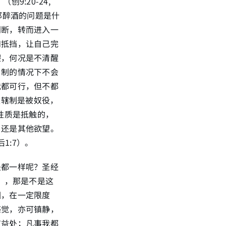
:20-24,
3:8），那醉酒的问题是什
判断，转而进入一
和抵挡，让自己完
暇，何况是不清醒
自制的情况下不会
我都可行，但不都
被辖制是被奴役，
性质是抵触的，
，还是其他欲望。
1:7）。
是都一样呢？圣经
），那是不是这
因，在一定限度
感觉，亦可镇静，
有益处；凡事我都