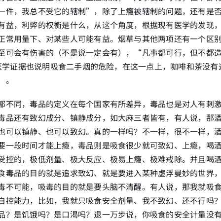
一件，我总不受它的辖制”，除了上瘾被辖制的问题，还有是
有益，利弊的权衡是什么，从这个角度，根据现有医学的发现
正常用量下、对某些人可能有益。烟草与其他两项还有一个区
至可会有伤害的（不是说一定会有），“凡事都可行，但不都
现有医学证据也说明吸食二手烟的危险，在这一点上，咖啡和茶没
）。
都不同，毒品的定义在每个国家有所差异，毒品也是对人有刺
毒品还有致幻成分、镇静成分，如大麻三者皆有，有人说，那
也可以镇静、也可以致幻。真的一样吗？不一样，很不一样，
要一段时间才能上瘾，毒品则是吸食很少就可致幻、上瘾，喝
受控的，极低剂量、极大反应、极易上瘾、极难戒除。并且喝
食毒品的目的就是追求致幻、就是要进入某种虚浮曼妙的世界
毒不可能，吸毒的目的就是要头脑不清醒。有人说，那我就吸
自控能力，比如，我就只吸食安全剂量、我不致幻、还不行吗
品？是饥饿吗？是口渴吗？退一万步说，你吸食的安全计量没