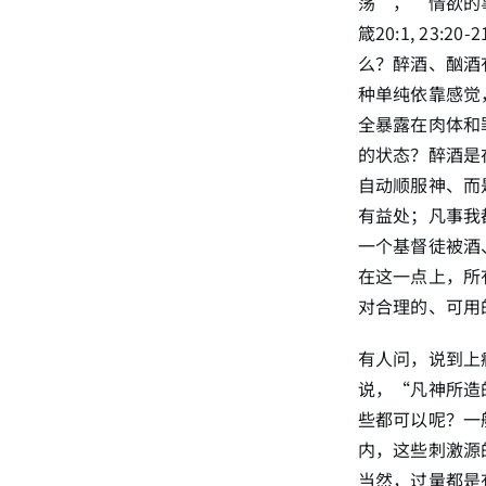
荡”，“情欲的事
箴20:1, 23:20
么？醉酒、酗酒
种单纯依靠感觉
全暴露在肉体和
的状态？醉酒是
自动顺服神、而
有益处；凡事我
一个基督徒被酒
在这一点上，所
对合理的、可用的
有人问，说到上
说，“凡神所造
些都可以呢？一
内，这些刺激源
当然，过量都是