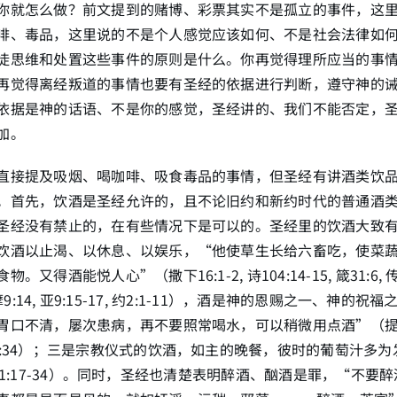
你就怎么做？前文提到的赌博、彩票其实不是孤立的事件，这
啡、毒品，这里说的不是个人感觉应该如何、不是社会法律如
徒思维和处置这些事件的原则是什么。你再觉得理所应当的事
再觉得离经叛道的事情也要有圣经的依据进行判断，遵守神的
依据是神的话语、不是你的感觉，圣经讲的、我们不能否定，
加。
直接提及吸烟、喝咖啡、吸食毒品的事情，但圣经有讲酒类饮
。首先，饮酒是圣经允许的，且不论旧约和新约时代的普通酒
圣经没有禁止的，在有些情况下是可以的。圣经里的饮酒大致
饮酒以止渴、以休息、以娱乐，“他使草生长给六畜吃，使菜
又得酒能悦人心”（撒下16:1-2, 诗104:14-15, 箴31:6, 传9:7
12, 摩9:14, 亚9:15-17, 约2:1-11），酒是神的恩赐之一、神
胃口不清，屡次患病，再不要照常喝水，可以稍微用点酒”（提前
0:34）；三是宗教仪式的饮酒，如主的晚餐，彼时的葡萄汁多
, 林前11:17-34）。同时，圣经也清楚表明醉酒、酗酒是罪，“不