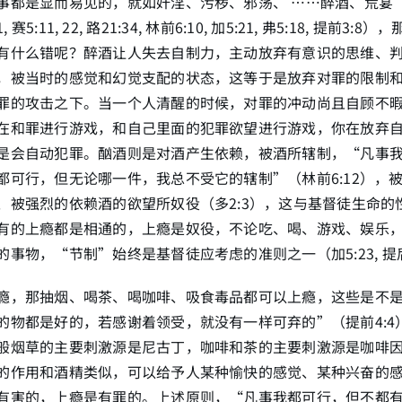
都是显而易见的，就如奸淫、污秽、邪荡、 ……醉酒、荒宴”（创9
-21, 赛5:11, 22, 路21:34, 林前6:10, 加5:21, 弗5:18, 提前
有什么错呢？醉酒让人失去自制力，主动放弃有意识的思维、
，被当时的感觉和幻觉支配的状态，这等于是放弃对罪的限制
罪的攻击之下。当一个人清醒的时候，对罪的冲动尚且自顾不
在和罪进行游戏，和自己里面的犯罪欲望进行游戏，你在放弃
是会自动犯罪。酗酒则是对酒产生依赖，被酒所辖制，“凡事
都可行，但无论哪一件，我总不受它的辖制”（林前6:12），
、被强烈的依赖酒的欲望所奴役（多2:3），这与基督徒生命的
有的上瘾都是相通的，上瘾是奴役，不论吃、喝、游戏、娱乐
事物，“节制”始终是基督徒应考虑的准则之一（加5:23, 提后
瘾，那抽烟、喝茶、喝咖啡、吸食毒品都可以上瘾，这些是不
的物都是好的，若感谢着领受，就没有一样可弃的”（提前4:4
般烟草的主要刺激源是尼古丁，咖啡和茶的主要刺激源是咖啡
的作用和酒精类似，可以给予人某种愉快的感觉、某种兴奋的
有害的，上瘾是有罪的。上述原则，“凡事我都可行，但不都