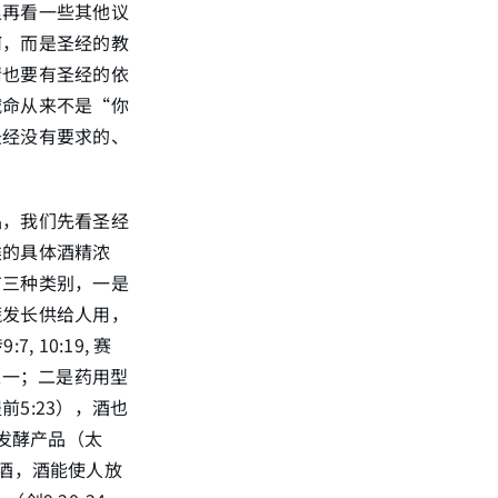
里再看一些其他议
何，而是圣经的教
情也要有圣经的依
诫命从来不是“你
圣经没有要求的、
品，我们先看圣经
类的具体酒精浓
有三种类别，一是
蔬发长供给人用，
, 10:19, 赛
的祝福之一；二是药用型
5:23），酒也
为发酵产品（太
要醉酒，酒能使人放