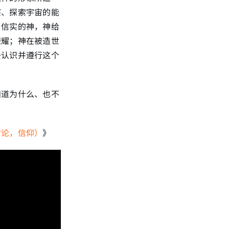
察、探索宇宙的能
、信实的神，神给
荣耀；神在被造世
去认识并遵行这个
知道为什么、也不
对论，信仰）
》