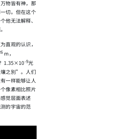
、万物皆有神，那
释一切。但在这个
一个他无法解释、
题。
更为直观的认识，
26
m，
-9
1.35×10
光
天壤之別”。人们
没有一样能够让人
一个像素相比照片
和感觉层面表述
观测的宇宙的范