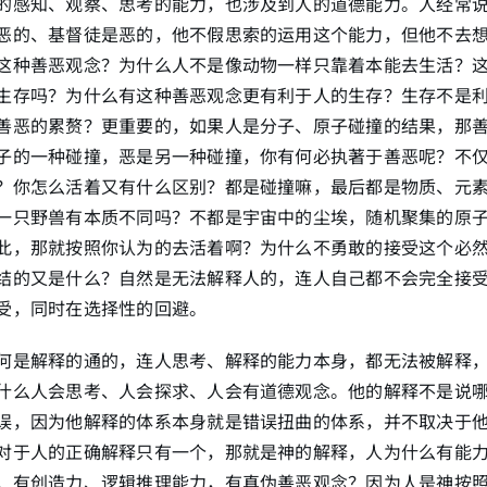
的感知、观察、思考的能力，也涉及到人的道德能力。人经常
恶的、基督徒是恶的，他不假思索的运用这个能力，但他不去
这种善恶观念？为什么人不是像动物一样只靠着本能去生活？
生存吗？为什么有这种善恶观念更有利于人的生存？生存不是
善恶的累赘？更重要的，如果人是分子、原子碰撞的结果，那
子的一种碰撞，恶是另一种碰撞，你有何必执著于善恶呢？不
？你怎么活着又有什么区别？都是碰撞嘛，最后都是物质、元
一只野兽有本质不同吗？不都是宇宙中的尘埃，随机聚集的原
此，那就按照你认为的去活着啊？为什么不勇敢的接受这个必
结的又是什么？自然是无法解释人的，连人自己都不会完全接
受，同时在选择性的回避。
何是解释的通的，连人思考、解释的能力本身，都无法被解释
什么人会思考、人会探求、人会有道德观念。他的解释不是说
误，因为他解释的体系本身就是错误扭曲的体系，并不取决于
对于人的正确解释只有一个，那就是神的解释，人为什么有能
，有创造力、逻辑推理能力，有真伪善恶观念？因为人是神按