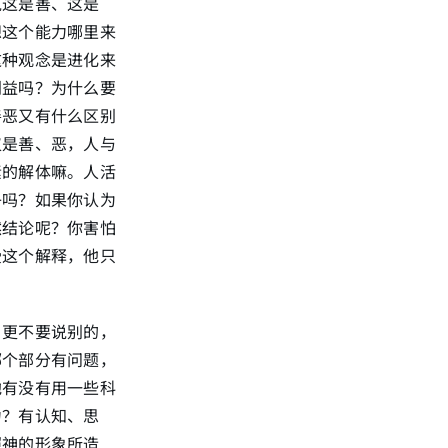
说这是善、这是
想这个能力哪里来
这种观念是进化来
利益吗？为什么要
善恶又有什么区别
仅是善、恶，人与
素的解体嘛。人活
子吗？如果你认为
然结论呢？你害怕
受这个解释，他只
，更不要说别的，
哪个部分有问题，
他有没有用一些科
力？有认知、思
照神的形象所造