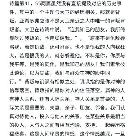
诗篇第41，55两篇虽然没有直接提及对应的历史事
件，其中的一个主题与大卫的经历相关，那就是背
叛，亚希多弗应该不是大卫亲近之人中唯一的背叛背
叛者。大卫在诗篇中说，“连我知己的朋友，我所倚
靠吃过我饭的，也用脚踢我。”，“原来不是仇敌辱
骂我，若是仇敌，还可忍耐。也不是恨我的人向我狂
大，若是恨我的人，就必躲避他。不料是你，你原与
我平等，是我的同伴，是我知己的朋友！我们素常彼
此谈论，以为甘甜，我们与群众在神的殿中同
行。”背叛与讥讽有相似之处，讥讽指的是你对神的
信靠落空，背叛指的是你对人的信任落空，属神的人
有神人关系、还有人际关系，神人关系是首要的、人
际关系是重要的，夫妻、亲子、朋友、邻舍。我们认
真对待他人，投入与他人的关系，在某些关系是相当
的投入，人与人之间有相互沟通、支持，一起经历祸
福悲喜，这是人间珍贵的情感，这个情感越深，一旦