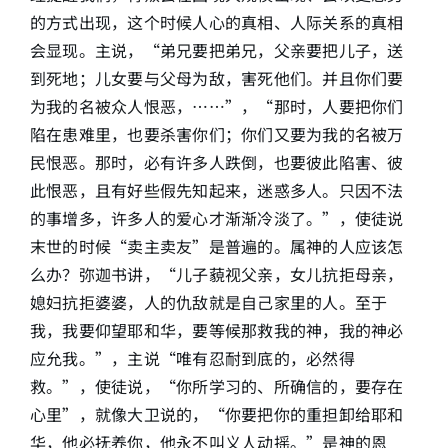
的方式出现，这个时候人心的真相、人际关系的真相
会显现。主说，“弟兄要把弟兄，父亲要把儿子，送
到死地；儿女要与父母为敌，害死他们。并且你们要
为我的名被众人恨恶，……”，“那时，人要把你们
陷在患难里，也要杀害你们；你们又要为我的名被万
民恨恶。那时，必有许多人跌倒，也要彼此陷害、彼
此恨恶，且有好些假先知起来，迷惑多人。只因不法
的事增多，许多人的爱心才渐渐冷淡了。”，使徒说
末世的时候“卖主卖友”是普遍的。属神的人应该怎
么办？弥迦书讲，“儿子藐视父亲，女儿抗拒母亲，
媳妇抗拒婆婆，人的仇敌就是自己家里的人。至于
我，我要仰望耶和华，要等候那救我的神，我的神必
应允我。”，主说“唯有忍耐到底的，必然得
救。”，使徒说，“你所学习的、所确信的，要存在
心里”，就像大卫说的，“你要把你的重担卸给耶和
华，他必抚养你，他永不叫义人动摇。”是神的恩