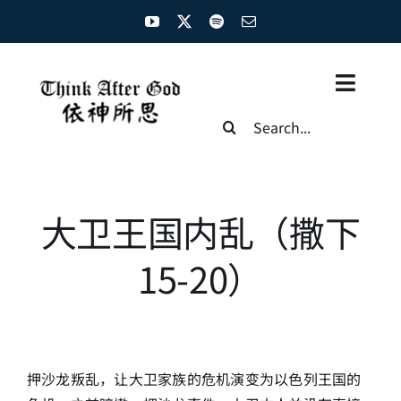
Skip
to
content
Toggl
Search
Naviga
for:
主页
资源汇总
大卫王国内乱（撒下
圣经概览
15-20）
基督徒生命
神学概论
押沙龙叛乱，让大卫家族的危机演变为以色列王国的
圣经解析