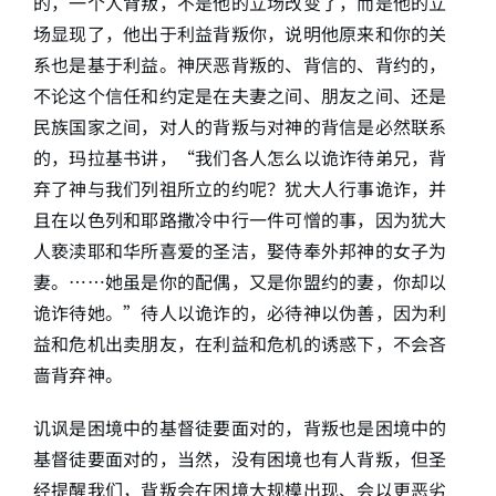
的，一个人背叛，不是他的立场改变了，而是他的立
场显现了，他出于利益背叛你，说明他原来和你的关
系也是基于利益。神厌恶背叛的、背信的、背约的，
不论这个信任和约定是在夫妻之间、朋友之间、还是
民族国家之间，对人的背叛与对神的背信是必然联系
的，玛拉基书讲，“我们各人怎么以诡诈待弟兄，背
弃了神与我们列祖所立的约呢？犹大人行事诡诈，并
且在以色列和耶路撒冷中行一件可憎的事，因为犹大
人亵渎耶和华所喜爱的圣洁，娶侍奉外邦神的女子为
妻。……她虽是你的配偶，又是你盟约的妻，你却以
诡诈待她。”待人以诡诈的，必待神以伪善，因为利
益和危机出卖朋友，在利益和危机的诱惑下，不会吝
啬背弃神。
讥讽是困境中的基督徒要面对的，背叛也是困境中的
基督徒要面对的，当然，没有困境也有人背叛，但圣
经提醒我们，背叛会在困境大规模出现、会以更恶劣