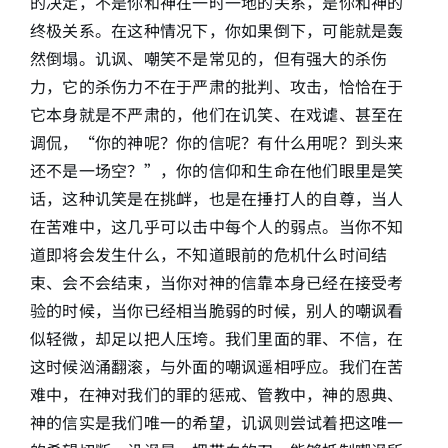
的决定，不是你和神在一时一地的关系，是你和神的
终极关系。在这种情况下，你如果倒下，可能就是轰
然倒塌。讥讽、嘲笑不是常见的，但有强大的杀伤
力，它的杀伤力不在于严肃的批判、攻击，恰恰在于
它本身就是不严肃的，他们在讥笑、在戏谑、甚至在
调侃，“你的神呢？你的信呢？有什么用呢？到头来
还不是一场空？”，你的信仰和生命在他们眼里是笑
话，这种讥笑是在挑衅，也是在捶打人的自尊，当人
在苦难中，这几乎可以击中每个人的弱点。当你不知
道即将会发生什么，不知道眼前的危机什么时间结
束、会不会结束，当你对神的信靠本身已经在接受考
验的时候，当你已经相当脆弱的时候，别人的嘲讽看
似轻微，却足以把人压垮。我们里面的罪、不信，在
这时候汹涌翻滚，与外面的嘲讽遥相呼应。我们在苦
难中，在神对我们的罪的惩戒、管教中，神的恩典、
神的信实是我们唯一的希望，讥讽则尝试着把这唯一