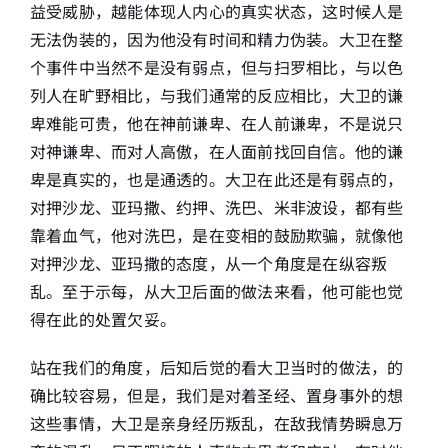
益受威胁，越能体现人内心的真实状态，这时候人是
无法伪装的，因为他没有时间和精力伪装。大卫在整
个事件中当然不是没有弱点，但与扫罗相比，与以色
列人在旷野相比，与我们通常的反应相比，大卫的谦
卑难能可贵，他在神前谦卑、在人前谦卑，不是说只
对神谦卑、而对人高傲，在人面前找回自信。他的谦
卑是真实的，也是通透的。大卫在此还是有弱点的，
对押沙龙、亚玛撒、约押、洗巴、米非波设，都有些
靠着血气，他对洗巴，是在变相的鼓励欺骗，就像他
对押沙龙、亚玛撒的态度，从一个角度是在纵容叛
乱。至于示每，从大卫后面的做法来看，他可能也觉
得在此的处置欠妥。
站在我们的角度，后知后觉的看大卫当时的做法，的
确比较容易，但是，我们是对着圣经、置身事外的想
这些事情，大卫是亲身经历叛乱，在敌我情势瞬息万