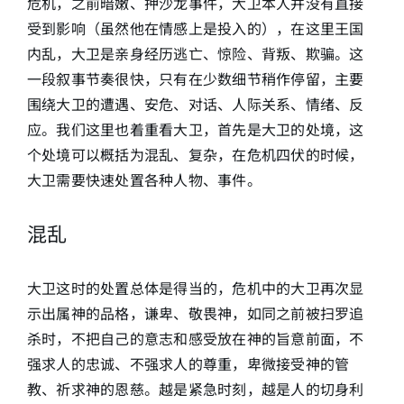
危机，之前暗嫩、押沙龙事件，大卫本人并没有直接
受到影响（虽然他在情感上是投入的），在这里王国
简介
内乱，大卫是亲身经历逃亡、惊险、背叛、欺骗。这
一段叙事节奏很快，只有在少数细节稍作停留，主要
下载
围绕大卫的遭遇、安危、对话、人际关系、情绪、反
应。我们这里也着重看大卫，首先是大卫的处境，这
个处境可以概括为混乱、复杂，在危机四伏的时候，
大卫需要快速处置各种人物、事件。
混乱
大卫这时的处置总体是得当的，危机中的大卫再次显
示出属神的品格，谦卑、敬畏神，如同之前被扫罗追
杀时，不把自己的意志和感受放在神的旨意前面，不
强求人的忠诚、不强求人的尊重，卑微接受神的管
教、祈求神的恩慈。越是紧急时刻，越是人的切身利