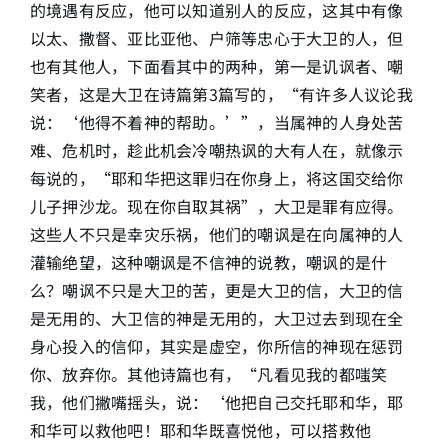
的境遇有反应，他可以知道别人的反应，这其中有像
以太、撒督、亚比亚他、户筛等忠心于大卫的人，但
也有其他人，下面看其中的两种，第一是讥讽者、嘲
笑者，这是大卫在诗篇第3篇写的，“有许多人议论我
说：‘他得不着神的帮助。’”，当属神的人身处苦
难、危机时，趁此机会冷嘲热讽的大有人在，就像示
每说的，“耶和华把这罪归在你身上，将这国交给你
儿子押沙龙。现在你自取其祸”，大卫是罪有应得。
这些人不只是幸灾乐祸，他们的嘲讽是在向属神的人
灌输绝望，这种嘲讽是不信神的说教，嘲讽的是什
么？嘲讽不只是大卫的苦，更是大卫的信，大卫的信
是无用的、大卫信的神是无用的，大卫过去到现在全
身心投入的信仰，其实是虚空，你所信的神现在惩罚
你、放弃你。其他诗篇也有，“凡看见我的都嗤笑
我，他们撇嘴摇头，说：‘他把自己交托耶和华，耶
和华可以救他吧！耶和华既喜悦他，可以搭救他