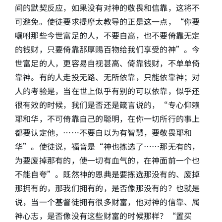
间的默契反应，如果没有对神的敬畏和信靠，这将不
可避免。使徒要求提摩太教导的正是这一点，“你要
嘱咐那些今世富足的人，不要自高，也不要倚靠无定
的钱财，只要倚靠那厚赐百物给我们享受的神”。今
世富足的人，更容易自视甚高、倚靠钱财，不单单倚
靠神。有的人走投无路、无所依靠，只能依靠神；对
人的考验是，当在世上似乎有别的可以依靠，似乎还
很有效的时候，我们是否还是箴言说的，“专心仰赖
耶和华，不可倚靠自己的聪明，在你一切所行的事上
都要认定他，……不要自以为有智慧，要敬畏耶和
华”。使徒说，福音是“神也拣选了……那无有的，
为要废掉那有的，使一切有血气的，在神面前一个也
不能自夸”。既然神的恩典是要拣选那没有的、废掉
那拥有的，那我们拥有的，是否像那没有的？也就是
说，当一个基督徒拥有很多财富，他对神的信靠、属
神心志，是否像没有这些财富的时候那样？“置买