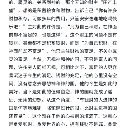
的、属灵的、关系到神的。那个无知的财主“田产丰
盛”，想的是积蓄粮食和财物，告诉自己“你有许多
财物积存，可做多年的费用，只管安安逸逸地吃喝快
乐吧！”主对此的评价是，“凡为自己积财，在神面
前却不富足的，也是这样”。这个财主的问题不是有
钱财、甚至都不是积蓄钱财，而是“为自己积财，在
神面前却不富足”，他只关注财物的富足，不关心属
灵的富足。当然，无视神和神的国，不只是富人的问
题，许多穷人同样无视，可相比之下，富足的人更容
易沉迷于今生的满足、钱财的充足，他的心里没有空
间、没有意念去思想神和神的国。他的今生是如此的
美好，当下是如此的值得留恋，神的国就变成了遥
远、无用的幻想。从这个角度，“有钱财的人进神的
国是何等地难哪！骆驼穿过针的眼，比财主进神的国
还容易”，这个难在于他的心被别的填满了。这颗心
是贪爱钱财、贪爱世界的心，拥有钱财不是罪，贪爱