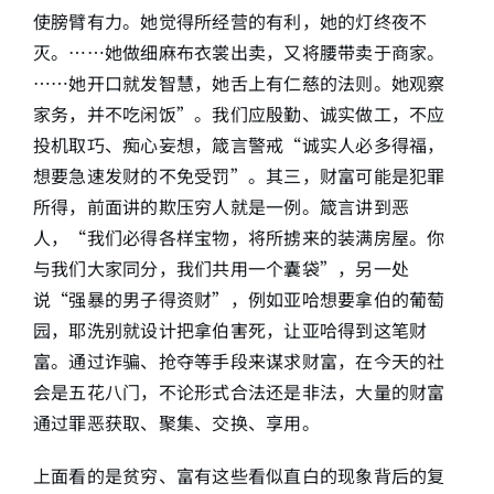
使膀臂有力。她觉得所经营的有利，她的灯终夜不
灭。……她做细麻布衣裳出卖，又将腰带卖于商家。
……她开口就发智慧，她舌上有仁慈的法则。她观察
家务，并不吃闲饭”。我们应殷勤、诚实做工，不应
投机取巧、痴心妄想，箴言警戒“诚实人必多得福，
想要急速发财的不免受罚”。其三，财富可能是犯罪
所得，前面讲的欺压穷人就是一例。箴言讲到恶
人，“我们必得各样宝物，将所掳来的装满房屋。你
与我们大家同分，我们共用一个囊袋”，另一处
说“强暴的男子得资财”，例如亚哈想要拿伯的葡萄
园，耶洗别就设计把拿伯害死，让亚哈得到这笔财
富。通过诈骗、抢夺等手段来谋求财富，在今天的社
会是五花八门，不论形式合法还是非法，大量的财富
通过罪恶获取、聚集、交换、享用。
上面看的是贫穷、富有这些看似直白的现象背后的复