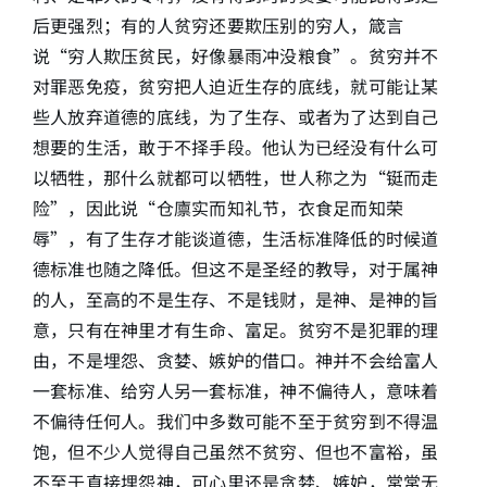
后更强烈；有的人贫穷还要欺压别的穷人，箴言
说“穷人欺压贫民，好像暴雨冲没粮食”。贫穷并不
对罪恶免疫，贫穷把人迫近生存的底线，就可能让某
些人放弃道德的底线，为了生存、或者为了达到自己
想要的生活，敢于不择手段。他认为已经没有什么可
以牺牲，那什么就都可以牺牲，世人称之为“铤而走
险”，因此说“仓廪实而知礼节，衣食足而知荣
辱”，有了生存才能谈道德，生活标准降低的时候道
德标准也随之降低。但这不是圣经的教导，对于属神
的人，至高的不是生存、不是钱财，是神、是神的旨
意，只有在神里才有生命、富足。贫穷不是犯罪的理
由，不是埋怨、贪婪、嫉妒的借口。神并不会给富人
一套标准、给穷人另一套标准，神不偏待人，意味着
不偏待任何人。我们中多数可能不至于贫穷到不得温
饱，但不少人觉得自己虽然不贫穷、但也不富裕，虽
不至于直接埋怨神，可心里还是贪婪、嫉妒，常常无