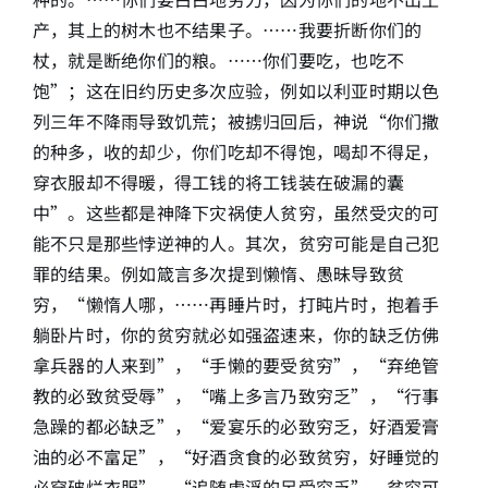
产，其上的树木也不结果子。……我要折断你们的
杖，就是断绝你们的粮。……你们要吃，也吃不
饱”；这在旧约历史多次应验，例如以利亚时期以色
列三年不降雨导致饥荒；被掳归回后，神说“你们撒
的种多，收的却少，你们吃却不得饱，喝却不得足，
穿衣服却不得暖，得工钱的将工钱装在破漏的囊
中”。这些都是神降下灾祸使人贫穷，虽然受灾的可
能不只是那些悖逆神的人。其次，贫穷可能是自己犯
罪的结果。例如箴言多次提到懒惰、愚昧导致贫
穷，“懒惰人哪，……再睡片时，打盹片时，抱着手
躺卧片时，你的贫穷就必如强盗速来，你的缺乏仿佛
拿兵器的人来到”，“手懒的要受贫穷”，“弃绝管
教的必致贫受辱”，“嘴上多言乃致穷乏”，“行事
急躁的都必缺乏”，“爱宴乐的必致穷乏，好酒爱膏
油的必不富足”，“好酒贪食的必致贫穷，好睡觉的
必穿破烂衣服”，“追随虚浮的足受穷乏”。贫穷可