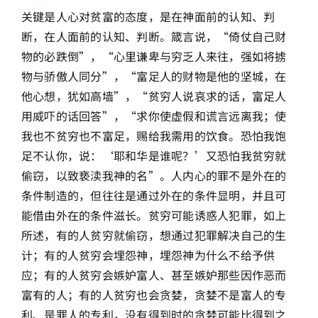
关键是人心对贫富的态度，是在神面前的认知、判
断，在人面前的认知、判断。箴言说，“倚仗自己财
物的必跌倒”，“心里谦卑与穷乏人来往，强如将掳
物与骄傲人同分”，“富足人的财物是他的坚城，在
他心想，犹如高墙”，“贫穷人说哀求的话，富足人
用威吓的话回答”，“求你使虚假和谎言远离我；使
我也不贫穷也不富足，赐给我需用的饮食。恐怕我饱
足不认你，说：‘耶和华是谁呢？’又恐怕我贫穷就
偷窃，以致亵渎我神的名”。人内心的罪不是外在的
条件制造的，但往往是通过外在的条件显明，并且可
能借由外在的条件滋长。贫穷可能诱惑人犯罪，如上
所述，有的人贫穷就偷窃，想通过犯罪解决自己的生
计；有的人贫穷会埋怨神，埋怨神为什么不给予供
应；有的人贫穷会嫉妒富人、甚至嫉妒那些因作恶而
富有的人；有的人贫穷也会贪婪，贪婪不是富人的专
利、是罪人的专利，没有得到时的贪婪可能比得到之