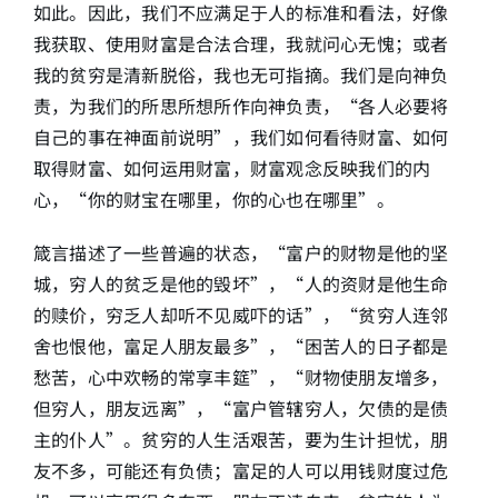
如此。因此，我们不应满足于人的标准和看法，好像
我获取、使用财富是合法合理，我就问心无愧；或者
我的贫穷是清新脱俗，我也无可指摘。我们是向神负
责，为我们的所思所想所作向神负责，“各人必要将
自己的事在神面前说明”，我们如何看待财富、如何
取得财富、如何运用财富，财富观念反映我们的内
心，“你的财宝在哪里，你的心也在哪里”。
箴言描述了一些普遍的状态，“富户的财物是他的坚
城，穷人的贫乏是他的毁坏”，“人的资财是他生命
的赎价，穷乏人却听不见威吓的话”，“贫穷人连邻
舍也恨他，富足人朋友最多”，“困苦人的日子都是
愁苦，心中欢畅的常享丰筵”，“财物使朋友增多，
但穷人，朋友远离”，“富户管辖穷人，欠债的是债
主的仆人”。贫穷的人生活艰苦，要为生计担忧，朋
友不多，可能还有负债；富足的人可以用钱财度过危