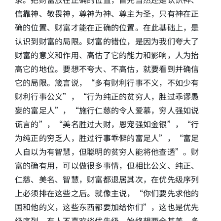
信靠神、敬畏神，尊神为神、尊主为圣，只有神在正
确的位置、财富才能在正确的位置。在此基础上，是
认识到财富的局限。财富的错位，是因为我们夸大了
财富的意义和作用、高估了它的能力和影响，人为抬
高它的地位。要想不夸大、不高估，就要看到并确信
它的局限。箴言说，“多有财利行事不义，不如少有
财利行事公义”，“行为纯正的贫穷人，胜过乖谬愚
妄的富足人”，“施行仁慈的令人爱慕，穷人强如说
谎言的”，“美名胜过大财，恩宠强如金银”，“行
为纯正的穷乏人，胜过行事乖僻的富足人”，“富足
人自以为有智慧，但聪明的贫穷人能将他查透”。财
富的确有用，可以做很多事情，但相比公义、纯正、
仁慈、美名、智慧，财富都退居其次，在优先级序列
上必须排在这些之后。就像主说，“你们要先求他的
国和他的义，这些东西都要加给你们”，这也是优先
级序列。有人不喜欢谈优先级，始终想两全其美、多