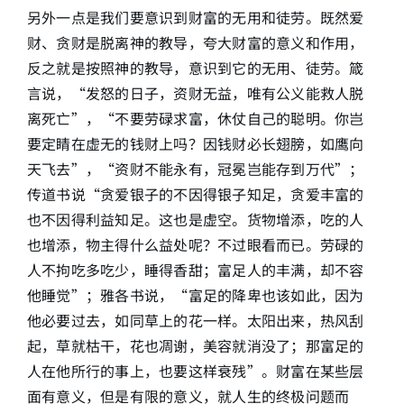
另外一点是我们要意识到财富的无用和徒劳。既然爱
财、贪财是脱离神的教导，夸大财富的意义和作用，
反之就是按照神的教导，意识到它的无用、徒劳。箴
言说，“发怒的日子，资财无益，唯有公义能救人脱
离死亡”，“不要劳碌求富，休仗自己的聪明。你岂
要定睛在虚无的钱财上吗？因钱财必长翅膀，如鹰向
天飞去”，“资财不能永有，冠冕岂能存到万代”；
传道书说“贪爱银子的不因得银子知足，贪爱丰富的
也不因得利益知足。这也是虚空。货物增添，吃的人
也增添，物主得什么益处呢？不过眼看而已。劳碌的
人不拘吃多吃少，睡得香甜；富足人的丰满，却不容
他睡觉”；雅各书说，“富足的降卑也该如此，因为
他必要过去，如同草上的花一样。太阳出来，热风刮
起，草就枯干，花也凋谢，美容就消没了；那富足的
人在他所行的事上，也要这样衰残”。财富在某些层
面有意义，但是有限的意义，就人生的终极问题而