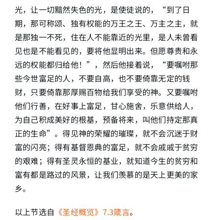
光，让一切黯然失色的光，是使徒说的，“到了日
期，那可称颂、独有权能的万王之王、万主之主，就
是那独一不死，住在人不能靠近的光里，是人未曾看
见也是不能看见的，要将他显明出来。但愿尊贵和永
远的权能都归给他！”，然后他接着说，“要嘱咐那
些今世富足的人，不要自高，也不要倚靠无定的钱
财，只要倚靠那厚赐百物给我们享受的神。又要嘱咐
他们行善，在好事上富足，甘心施舍，乐意供给人，
为自己积成美好的根基，预备将来，叫他们持定那真
正的生命”。得见神的荣耀的璀璨，就不会沉迷于财
富的闪亮；得有基督恩典的富足，就不会戚戚于贫穷
的艰难；得有圣灵永恒的基业，就知道今生的贫穷和
富有都是路过的风景，让我们羡慕的是天上更美的家
乡。
以上节选自
《圣经概览》7.3箴言
。