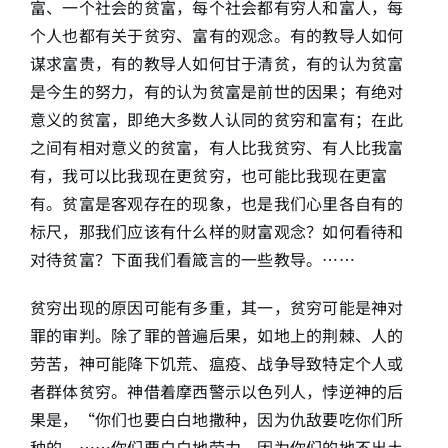
富、一个社会的贫富，每个社会都有穷人和富人，每
个人也都有关于贫穷、富有的观念。有的教导人如何
简介
谋求富贵，有的教导人如何甘于清贫，有的认为贫富
是今生的努力，有的认为贫富是前世的因果；有绝对
下载
意义的贫富，即绝大多数人认同的贫穷和富有；在此
之间有相对意义的贫富，有人比我贫穷、有人比我富
有，我可以比我现在更贫穷，也可能比我现在更富
有。贫富是客观存在的现象，也是我们心里各自有的
标尺，那我们应该有什么样的财富观念？如何看待和
对待贫富？下面我们看箴言的一些教导。……
贫穷出现的原因可能有多重，其一，贫穷可能是神对
罪的审判。除了罪的普遍后果，如地上的荆棘、人的
劳苦，神可能降下饥荒、瘟疫、战争导致特定个人或
者群体贫穷。神借着摩西警示以色列人，悖逆神的后
果是，“你们也要白白地撒种，因为仇敌要吃你们所
种的。……你们要白白地劳力，因为你们的地不出土