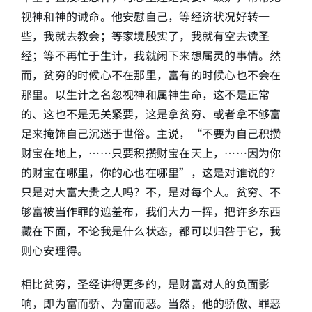
视神和神的诫命。他安慰自己，等经济状况好转一
些，我就去教会；等家境殷实了，我就有空去读圣
经；等不再忙于生计，我就闲下来想属灵的事情。然
而，贫穷的时候心不在那里，富有的时候心也不会在
那里。以生计之名忽视神和属神生命，这不是正常
的、这也不是无关紧要，这是拿贫穷、或者拿不够富
足来掩饰自己沉迷于世俗。主说，“不要为自己积攒
财宝在地上，……只要积攒财宝在天上，……因为你
的财宝在哪里，你的心也在哪里”，这是对谁说的？
只是对大富大贵之人吗？不，是对每个人。贫穷、不
够富被当作罪的遮羞布，我们大力一挥，把许多东西
藏在下面，不论我是什么状态，都可以归咎于它，我
则心安理得。
相比贫穷，圣经讲得更多的，是财富对人的负面影
响，即为富而骄、为富而恶。当然，他的骄傲、罪恶