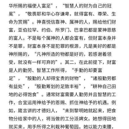
华所赐的福使人富足”，“智慧人的财为自己的冠
冕”，“敬畏耶和华心存谦卑，就得富有、尊荣、生
命为赏赐”。神喜悦信靠神、属神的人，赐给他们财
富，亚伯拉罕、约伯、所罗门、巴拿巴都是蒙神恩慈
的富人。不是每个属神的人都会富有，但财富本身并
不是罪，财富本身不是犯罪的根源，凡是美好的都是
神所赐的，“凡神所造的物都是好的，若感谢着领
受，就没有一样可弃的”。其二，在此前提下，财富
是人的勤劳、智慧工作所得，“手勤的却要富
足”，“殷勤的人却得宝贵的财物”，“诸般勤劳都
有益处”，“殷勤筹划的足致丰裕”，“耕种自己田
地的必得饱食”。通常财富需要人勤劳并且智慧的工
作，合宜运用神给予的恩赐、抓住神给予的机遇。例
如，箴言讲的才德妇人，“未到黎明她就起来，把食
物分给家中的人，将当做的工分派婢女。她想得田地
就买来，用手所得之利栽种葡萄园。她以能力束腰，