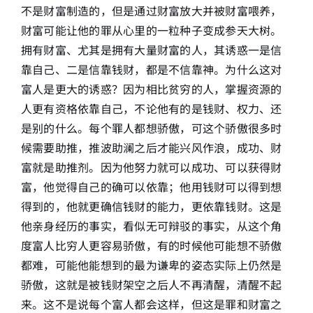
不是财富制造的，但是通过财富放大并被财富喂养，
财富可能让他的罪从心里的一粒种子变成参天大树。
拥有财富、尤其是拥有大量财富的人，其诱惑一是信
靠自己、二是信靠钱财，都是不信靠神。为什么这对
富人是更大的诱惑？因为相比贫穷的人，掌握资源的
人更有资格依靠自己，不论他有的是钱财、权力、还
是别的什么。每个罪人都想骄傲，可这个骄傲很多时
候需要助推，推波助澜之后才能兴风作浪，成功、财
富就是助推剂。因为他努力就可以成功、可以获得财
富，他觉得自己的确可以依靠；他用钱财可以得到想
得到的，他就更确信钱财的能力，更依靠钱财。这是
他亲身经历的事实，看似无可辩驳的事实，从这个角
度富人比穷人更容易骄傲，有的时候他可能想不骄傲
都难，可能他能想到的最为谦卑的姿态实际上仍然是
骄傲，这就是被钱财架空之后人不再清醒，清醒不起
来。这不是说每个富人都会这样，但这是罪和财富之