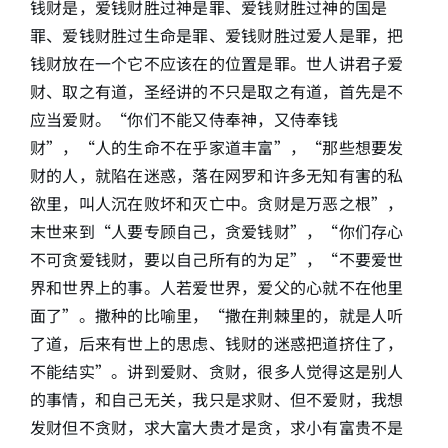
钱财是，爱钱财胜过神是罪、爱钱财胜过神的国是
罪、爱钱财胜过生命是罪、爱钱财胜过爱人是罪，把
钱财放在一个它不应该在的位置是罪。世人讲君子爱
财、取之有道，圣经讲的不只是取之有道，首先是不
应当爱财。“你们不能又侍奉神，又侍奉钱
财”，“人的生命不在乎家道丰富”，“那些想要发
财的人，就陷在迷惑，落在网罗和许多无知有害的私
欲里，叫人沉在败坏和灭亡中。贪财是万恶之根”，
末世来到“人要专顾自己，贪爱钱财”，“你们存心
不可贪爱钱财，要以自己所有的为足”，“不要爱世
界和世界上的事。人若爱世界，爱父的心就不在他里
面了”。撒种的比喻里，“撒在荆棘里的，就是人听
了道，后来有世上的思虑、钱财的迷惑把道挤住了，
不能结实”。讲到爱财、贪财，很多人觉得这是别人
的事情，和自己无关，我只是求财、但不爱财，我想
发财但不贪财，求大富大贵才是贪，求小有富贵不是