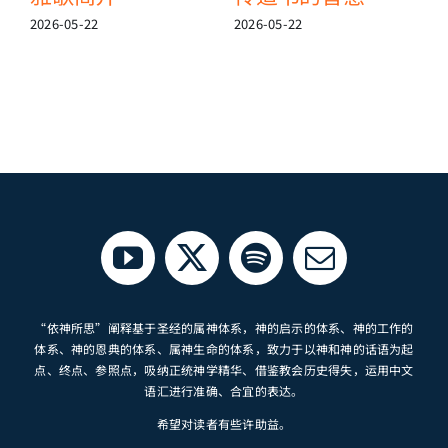
2026-05-22
2026-05-22
2
“依神所思”阐释基于圣经的属神体系，神的启示的体系、神的工作的
体系、神的恩典的体系、属神生命的体系，致力于以神和神的话语为起
点、终点、参照点，吸纳正统神学精华、借鉴教会历史得失，运用中文
语汇进行准确、合宜的表达。
希望对读者有些许助益。