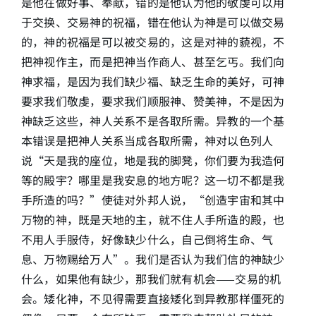
是他在做好事、奉献，错的是他认为他的敬虔可以用
于交换、交易神的祝福，错在他认为神是可以做交易
的，神的祝福是可以被交易的，这是对神的藐视，不
把神视作主，而是把神当作商人、甚至乞丐。我们向
神求福，是因为我们缺少福、缺乏生命的美好，可神
要求我们敬虔，要求我们顺服神、赞美神，不是因为
神缺乏这些，神人关系不是各取所需。异教的一个基
本错误是把神人关系当成各取所需，神对以色列人
说“天是我的座位，地是我的脚凳，你们要为我造何
等的殿宇？哪里是我安息的地方呢？这一切不都是我
手所造的吗？”使徒对外邦人说，“创造宇宙和其中
万物的神，既是天地的主，就不住人手所造的殿，也
不用人手服侍，好像缺少什么，自己倒将生命、气
息、万物赐给万人”。我们是否认为我们信的神缺少
什么，如果他有缺少，那我们就有机会——交易的机
会。矮化神，不见得需要直接矮化到异教那样僵死的