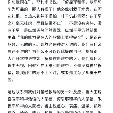
你与我同在”。耶利米书说，“倚靠耶和华，以耶和
华为可靠的，那人有福了！他必像树栽于水旁，在河
边扎根。炎热来到并不惧怕，叶子仍必青翠；在干旱
之年毫无挂虑，而且结果不止”，不是没有炎热、没
有干旱，是纵然炎热仍然青翠，纵然干旱仍然结果。
主说“我的能力是在人的软弱上显得完全”，是正在
软弱、无助的人。既然这是神对人讲的，我们有什么
忌讳不讲的？为什么不可以以此提醒自己、提醒别
人？既然神说神如此祝福在患难中的人，我们有什么
理由无视、回避？在困难和患难中，不是没有神的祝
福，是我们忙的顾不上关注，或者是注意了却羞于启
齿。
这也联系到我们对圣经教导的另一种反应，当大卫说
喜爱耶和华话语的人蒙福、倚靠耶和华的人蒙福、敬
畏耶和华的人蒙福，当主说虚心、哀痛、温柔、饥渴
慕义、怜恤、清心、和睦、为义受逼迫的人蒙福，当