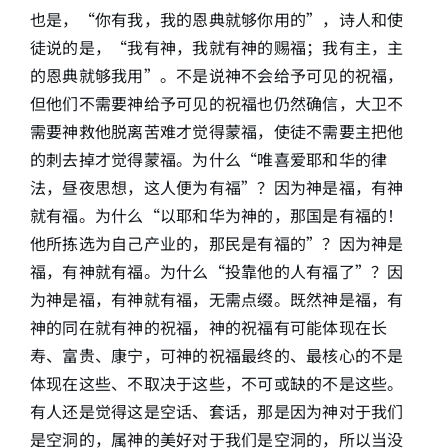
也是，“你有我，我的恩典就够你用的”，诗人和使
徒说的是，“我有神，我就有神的赐福；我有主，主
的恩典就够我用”。不是说神不会给予可见的祝福，
但他们不需要神给予可见的祝福也仍然确信，大卫不
需要神救他脱离苦难才觉得蒙福，使徒不需要主把他
的刺去掉才觉得蒙福。为什么“唯喜爱耶和华的律
法，昼夜思想，这人便为有福”？因为神是福，有神
就有福。为什么“以耶和华为神的，那国是有福的！
他所拣选为自己产业的，那民是有福的”？因为神是
福，有神就有福。为什么“投靠他的人有福了”？因
为神是福，有神就有福，无需点缀。既然神是福，有
神的同在就有神的祝福，神的祝福有可能体现在长
寿、富贵、康宁，可神的祝福最终的、最核心的不是
体现在这些、不取决于这些，不可或缺的不是这些。
有人还是觉得这是空话、套话，那是因为神对于我们
是空洞的，属神的美好对于我们是空洞的，所以当没