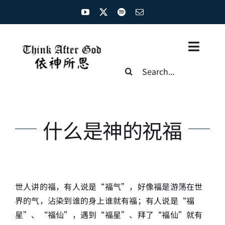
Skip
to
content
Toggl
Search
Naviga
for:
主页
资源汇总
什么是神的祝福
圣经概览
基督徒生命
世人讲的福，有人说是“福气”，好像福是游荡在世
神学概论
界的气，沾染到谁的身上谁就有福；有人说是“福
星”、“福仙”，遇到“福星”、拜了“福仙”就有
圣经解析