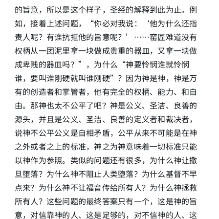
的旨意，所以是这个样子，圣经的解释到此为止。例
如，接着上述问题，“你必对我说：‘他为什么还指
责人呢？有谁抗拒他的旨意呢？’……窑匠难道没有
权柄从一团泥里拿一块做成贵重的器皿，又拿一块做
成卑贱的器皿吗？”，为什么“神要怜悯谁就怜悯
谁，要叫谁刚硬就叫谁刚硬”？因为神是神，神是万
有的创造者和掌管者，他有完全的权柄、能力、和自
由。那神也太不公平了吧？神是公义、圣洁、良善的
源头，并且是公义、圣洁、良善的定义者和裁决者，
说神不公平公义是自相矛盾，公平从来不可能是在神
之外或者之上的标准，神之为神意味着一切标准只能
以神作为参照。类似的问题还有很多，为什么神让撒
旦堕落？为什么神不阻止人类堕落？为什么基督不早
点来？为什么神不让福音传给所有人？为什么神拯救
所有人？这些问题的最终答案只有一个，这是神的旨
意，对信靠神的人、这是足够的，对不信神的人、这