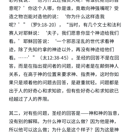
意呢？’你这个人哪，你是谁，竟敢向神强嘴呢？受
造之物岂能对造他的说：‘你为什么这样造我
呢？’”（罗9:18-20），“当时，有几个文士和法利
赛人对耶稣说：‘夫子，我们愿意你显个神迹给我们
看。’耶稣回答说：‘一个邪恶淫乱的世代求看神
迹，除了先知约拿的神迹以外，再没有神迹给他们
看。……’”（太12:38-45）。圣经的回答不是在回
答，而是在指出提问者的问题，提问者是在颠倒神人
关系，在高于神的位置来要求神、指责神，这时你如
果只是顺着他的问题去回答，是避重就轻。问题都是
出于人的好奇心和求知欲，但有些好奇心和求知欲已
经越过了人的界限。
其二，对有些问题，圣经的回答是——神和神的旨意，
没有别的解释。为什么神可以这么做？因为他是神，
所以他可以这么做；为什么是这个样子？因为这是神