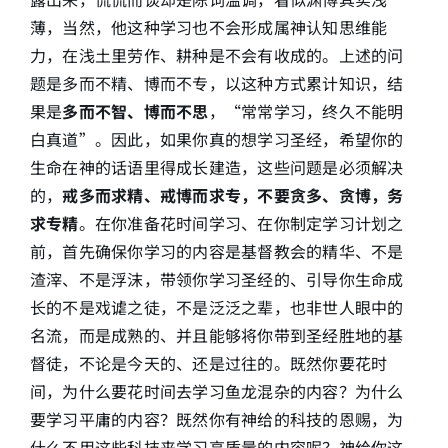
薄，当然，他这种学习也不会形成属神认知思维能
力，在浅土里劳作、耕种是不会有收成的。上述的问
题是多而不精、博而不专，以这种方式累计知识，结
果是
多而不智、博而不思
，“常常学习，终久不能明
白真道”。因此，如果你真的想学习圣经，希望你的
生命在神的话语里得成长建造，这些问题是必须解决
的，
戒多而求精、戒博而求专，不要贪多、贪博，务
求专精
。在你准备花时间学习、在你制定学习计划之
前，首先确保你学习的内容是基督教会的精华、不是
渣滓、不是浮沫，带领你学习圣经的、引导你生命成
长的不是戏谑之徒，不是泛泛之辈，也非世人眼中的
名流，而是成熟的、并且能够将你带到圣经胜地的基
督徒，不论是今天的、还是过往的。既然你要花时
间，为什么要花时间去学习鱼龙混杂的内容？为什么
要学习平庸的内容？既然你有神给的科技的恩赐，为
什么不用这些科技来学习高质量的内容呢？神给你这