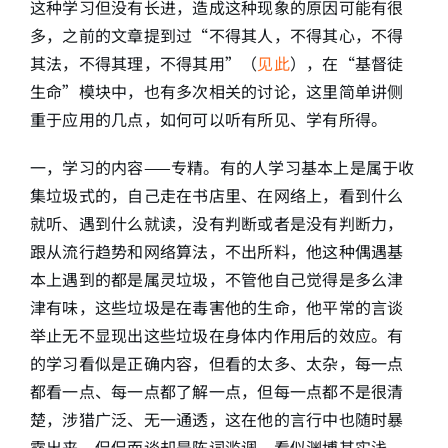
这种学习但没有长进，造成这种现象的原因可能有很
多，之前的文章提到过“不得其人，不得其心，不得
简介
其法，不得其理，不得其用”（
见此
），在“基督徒
生命”模块中，也有多次相关的讨论，这里简单讲侧
下载
重于应用的几点，如何可以听有所见、学有所得。
一，学习的内容——专精。有的人学习基本上是属于收
集垃圾式的，自己走在书店里、在网络上，看到什么
就听、遇到什么就读，没有判断或者是没有判断力，
跟从流行趋势和网络算法，不出所料，他这种偶遇基
本上遇到的都是属灵垃圾，不管他自己觉得是多么津
津有味，这些垃圾是在毒害他的生命，他平常的言谈
举止无不显现出这些垃圾在身体内作用后的效应。有
的学习看似是正确内容，但看的太多、太杂，每一点
都看一点、每一点都了解一点，但每一点都不是很清
楚，涉猎广泛、无一通透，这在他的言行中也随时暴
露出来，侃侃而谈却是陈词滥调，看似渊博其实浅