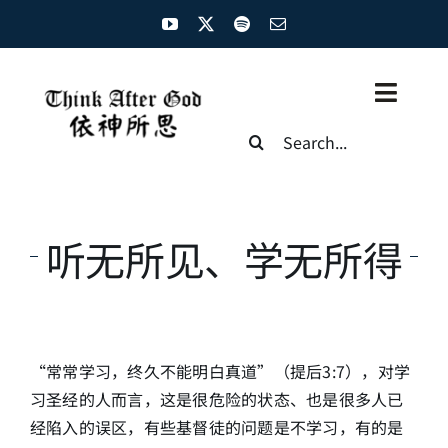
Skip
to
content
Toggl
Search
Naviga
for:
主页
资源汇总
听无所见、学无所得
圣经概览
基督徒生命
“常常学习，终久不能明白真道”（提后3:7），对学
神学概论
习圣经的人而言，这是很危险的状态、也是很多人已
经陷入的误区，有些基督徒的问题是不学习，有的是
圣经解析