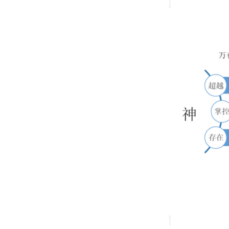
示
和
圣
经
内
容
总
结
图
示