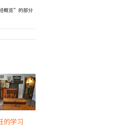
圣经概览”的部分
任的学习
什么是教会？使徒的
基督徒
教会理念
吗？