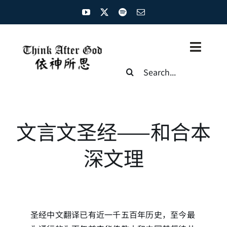
Skip
to
content
Toggl
Search
Naviga
for:
主页
资源汇总
文言文圣经——和合本
圣经概览
深文理
基督徒生命
神学概论
圣经中文翻译已有近一千五百年历史，至今最
圣经解析