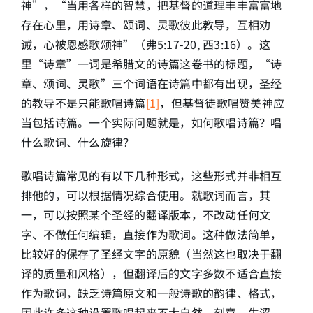
神”，“当用各样的智慧，把基督的道理丰丰富富地
存在心里，用诗章、颂词、灵歌彼此教导，互相劝
简介
诫，心被恩感歌颂神”（弗5:17-20, 西3:16）。这
里“诗章”一词是希腊文的诗篇这卷书的标题，“诗
下载
章、颂词、灵歌”三个词语在诗篇中都有出现，圣经
的教导不是只能歌唱诗篇
[1]
，但基督徒歌唱赞美神应
当包括诗篇。一个实际问题就是，如何歌唱诗篇？唱
什么歌词、什么旋律？
歌唱诗篇常见的有以下几种形式，这些形式并非相互
排他的，可以根据情况综合使用。就歌词而言，其
一，可以按照某个圣经的翻译版本，不改动任何文
字、不做任何编辑，直接作为歌词。这种做法简单，
比较好的保存了圣经文字的原貌（当然这也取决于翻
译的质量和风格），但翻译后的文字多数不适合直接
作为歌词，缺乏诗篇原文和一般诗歌的韵律、格式，
因此许多这种设置歌唱起来不大自然，刻意、生涩，