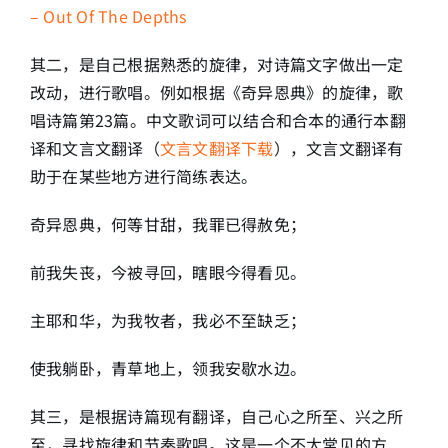
– Out Of The Depths
其二，是自己根据熟悉的旋律，对诗篇文字做出一定
改动，进行歌唱。例如根据《奇异恩典》的旋律，歌
唱诗篇第23篇。中文歌词可以结合和合本的通行本翻
译和文言文翻译（
文言文翻译下载
），文言文翻译有
助于在某些地方进行简练表达。
奇异恩典，何等甘甜，我罪已得赦免；
前我失丧，今被寻回，瞎眼今得看见。
主耶和华，为我牧者，我必不至缺乏；
使我躺卧，青草地上，领我安歇水边。
其三，是根据诗篇现有翻译，自己心之所至、兴之所
至，寻找旋律和节奏歌唱。这是一个不太常见的方