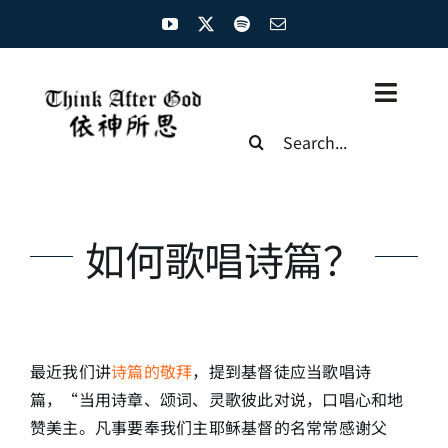
Skip
to
content
Toggl
Search
Naviga
for:
主页
资源汇总
如何歌唱诗篇？
圣经概览
基督徒生命
最近我们讲
诗篇的敬拜
，提到基督徒应当歌唱诗
神学概论
篇，“当用诗章、颂词、灵歌彼此对说，口唱心和地
赞美主。凡事要奉我们主耶稣基督的名常常感谢父
圣经解析