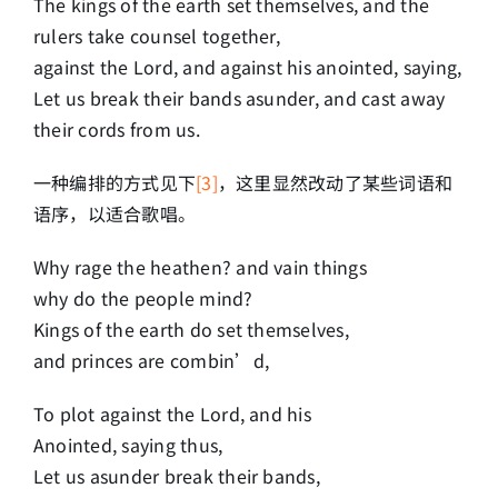
The kings of the earth set themselves, and the
rulers take counsel together,
against the Lord, and against his anointed, saying,
Let us break their bands asunder, and cast away
their cords from us.
一种编排的方式见下
[3]
，这里显然改动了某些词语和
语序，以适合歌唱。
Why rage the heathen? and vain things
why do the people mind?
Kings of the earth do set themselves,
and princes are combin’d,
To plot against the Lord, and his
Anointed, saying thus,
Let us asunder break their bands,