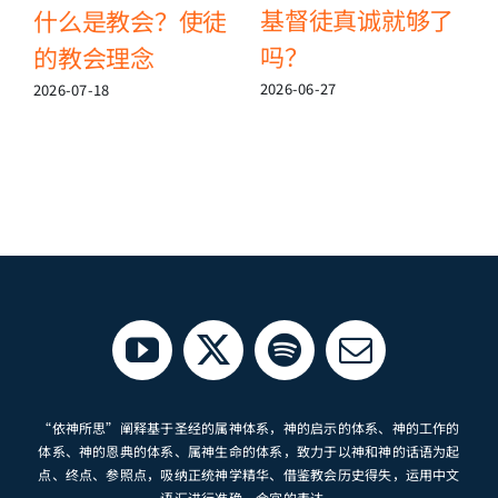
基督徒真诚就够了
什么是教会？使徒
吗？
的教会理念
2
2026-06-27
2026-07-18
“依神所思”阐释基于圣经的属神体系，神的启示的体系、神的工作的
体系、神的恩典的体系、属神生命的体系，致力于以神和神的话语为起
点、终点、参照点，吸纳正统神学精华、借鉴教会历史得失，运用中文
语汇进行准确、合宜的表达。