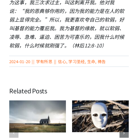
为这事，我三次求过主，叫这刺离开我。他对我
说：“我的恩典够你用的，因为我的能力是在人的软
弱上显得完全。”所以，我更喜欢夸自己的软弱，好
叫基督的能力覆庇我。我为基督的缘故，就以软弱、
凌辱、急难、逼迫、困苦为可喜乐的，因我什么时候
软弱，什么时候就刚强了。（林后
12:8-10
）
2024-01-20
||
学有所思
||
信心
,
学习圣经
,
生命
,
祷告
Related Posts