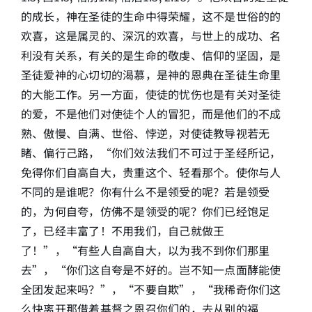
的成长，神在圣徒的生命中得荣耀，这不是世俗的的
欢喜，这是属灵的、深沉的欢喜，与世上的成功、名
利没有关系，有关的是生命的敬虔、信仰的坚固，是
圣徒爱神的心切切的渴慕，是神的恩典在圣徒生命里
的大能工作。另一方面，使徒的忧伤也是有关对圣徒
的爱，不是他们对使徒个人的冒犯，而是他们的不成
熟、傲慢、自满、世俗、悖逆，对使徒教导视若无
睹、偏行己路，“你们效法我们不可过于圣经所记，
免得你们自高自大，贵重这个、轻看那个。使你与人
不同的是谁呢？你有什么不是领受的呢？若是领受
的，为何自夸，仿佛不是领受的呢？你们已经饱足
了，已经丰富了！不用我们，自己就做王
了！”，“有些人自高自大，以为我不到你们那里
去”，“你们这自夸是不好的。岂不知一点面酵能使
全团发起来吗？”，“不要自欺”，“我稀奇你们这
么快离开那借着基督之恩召你们的，去从别的福