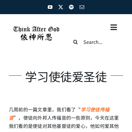
Skip
to
content
Toggl
Search
Naviga
for:
主页
资源汇总
学习使徒爱圣徒
圣经概览
基督徒生命
几周前的一篇文章里，我们看了“
学习使徒传福
神学概论
音
”，使徒向外邦人传福音的一些原则，今天在这里
我们看的是使徒对其他基督徒的爱心，他如何爱其他
圣经解析