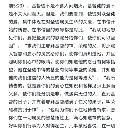
前5:23），基督徒不是不食人间烟火，基督徒的爱不
是不关人间烟火。但是，我们要看到，使徒对众圣徒
的爱，集中体现在对圣徒属灵生命的关爱，在书信开
始的祷告、在书信里的教导都是对此，“我切切地想
见你们，要把些属灵的恩赐分给你们，使你们可以坚
固”，“求我们主耶稣基督的神、荣耀的父，将那赐
人智慧和启示的灵赏给你们，使你们真知道他。并且
照明你们心中的眼睛，使你们知道他的恩召有何等指
望，他在圣徒中得的基业有何等丰盛的荣耀；并知道
他向我们这信的人所显的能力是何等浩大”，“我所
祷告的，就是要你们的爱心在知识和各样见识上多而
又多，使你们能分别是非，做诚实无过的人，直到基
督的日子；并靠着耶稣基督结满了仁义的果子，叫荣
耀称赞归于神”，“也就为你们不住地祷告祈求，愿
你们在一切属灵的智慧悟性上，满心知道神的旨意，
好叫你们行事为人对得起主，凡事蒙他喜悦，在一切