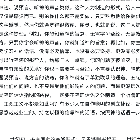
神迹、说预言、听神的声音类似，这种人为制造的形式，给人
仅仅是感觉而已。别的你什么都不需要做，只要熟悉他给你提
这种感觉，然后你就会觉得很敬虔、属灵，也就是说，这些人
是这种捷径。例如，你想知道神的旨意，无需学习圣经，无需
格，只要你学会听神的声音，你就知道神的旨意；再比如，你
要学习神的话语、没有必要信靠、也没有必要坚持、更没有必
可以行神迹的那些人，给那些人一点钱，你的问题就被解决；
与神有亲密的关系？你也不需要学习圣经，不需要认识神、神
握说预言、说方言的诀窍，你和神就有了单独联系的通道。五
是他们的问题，也不只是受他们影响的人的问题，而是更深层
受神的话语指明的路径，一定要在神的话语之外制造一个所谓
、主观主义不都是如此吗？有多少人在自作聪明的创立捷径，
愿意兢兢业业的、持之以恒的信靠神的话语，按照神的话语一
二十世纪初，多有固定的宗派形式；灵恩派则兴起于二十世纪