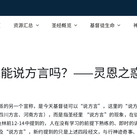
页
资源汇总
圣经概览
基督徒生命
能说方言吗？——灵恩之
派的另一个宣称，是今天基督徒可以“说方言”，这里的“说
川方言、河南方言），而是指圣经里 “说方言”的现象，在徒2:1-2
-6，以及林前12-14中提到的，人在没有学习的前提下熟练的、即时
及“说方言”，新约提到的只是上述四段经文，与行神迹奇事