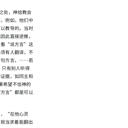
立之处，神给教会
态，例如，他们中
可以教导的。当时
能因此直接逆推，
只看“说方言”这
必须有人翻译，不
万句方言。……若
28）。只有别人听得
作证据，如同主和
如果希望不信神的
“方言”都是可以
”，“在他心灵
，就当求着能翻出