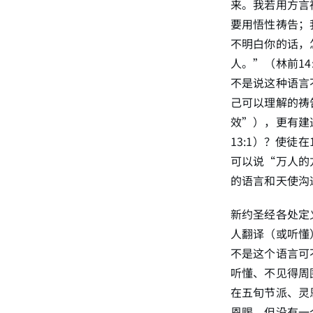
来。我若用方言
要用悟性祷告；
不明白你的话，
人。”（林前1
不是说这种语言
己可以理解的祷
效”），更有建
13:1）？使
可以说“万人的
的语言和天使沟
新约圣经各处定
人翻译（或听懂
不是这个语言可
听懂、不见得周
在五旬节派、灵
恩赐，但没有一