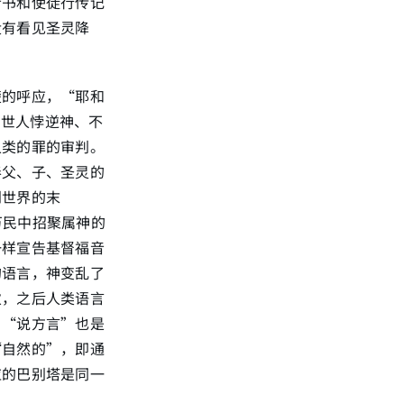
音书和使徒行传记
没有看见圣灵降
楚的呼应，“耶和
的世人悖逆神、不
人类的罪的审判。
奉父、子、圣灵的
到世界的末
万民中招聚属神的
一样宣告基督福音
的语言，神变乱了
次，之后人类语言
，“说方言”也是
“自然的”，即通
应的巴别塔是同一