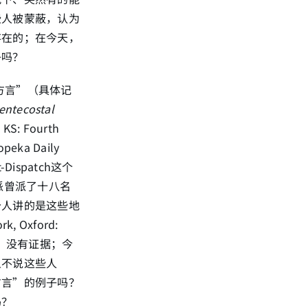
些人被蒙蔽，认为
存在的；在今天，
子吗？
说方言”（具体记
entecostal
, KS: Fourth
ka Daily
-Dispatch这个
派曾派了十八名
个人讲的是这些地
rk, Oxford:
方言”，没有证据；今
且不说这些人
方言”的例子吗？
吗？