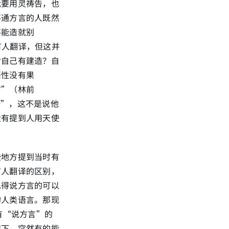
我要用灵祷告，也
不通方言的人既然
不能造就别
有人翻译，但这并
对自己有建造？自
悟性没有果
言”（林前
语”，这不是说他
没有提到人用天使
些地方提到当时有
有人翻译的区别，
见得说方言的可以
的人类语言。那现
有“说方言”的
况下、突然有的能