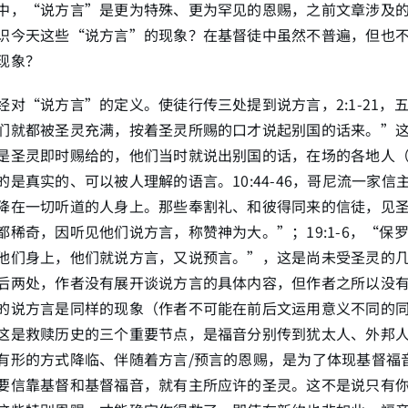
中，“说方言”是更为特殊、更为罕见的恩赐，之前文章涉及
识今天这些“说方言”的现象？在基督徒中虽然不普遍，但也
现象？
经对“说方言”的定义。使徒行传三处提到说方言，2:1-21，
们就都被圣灵充满，按着圣灵所赐的口才说起别国的话来。”
是圣灵即时赐给的，他们当时就说出别国的话，在场的各地人（5
的是真实的、可以被人理解的语言。10:44-46，哥尼流一家信
降在一切听道的人身上。那些奉割礼、和彼得同来的信徒，见
都稀奇，因听见他们说方言，称赞神为大。”；19:1-6，“保
他们身上，他们就说方言，又说预言。”，这是尚未受圣灵的
后两处，作者没有展开谈说方言的具体内容，但作者之所以没
的说方言是同样的现象（作者不可能在前后文运用意义不同的
这是救赎历史的三个重要节点，是福音分别传到犹太人、外邦
有形的方式降临、伴随着方言/预言的恩赐，是为了体现基督福
要信靠基督和基督福音，就有主所应许的圣灵。这不是说只有