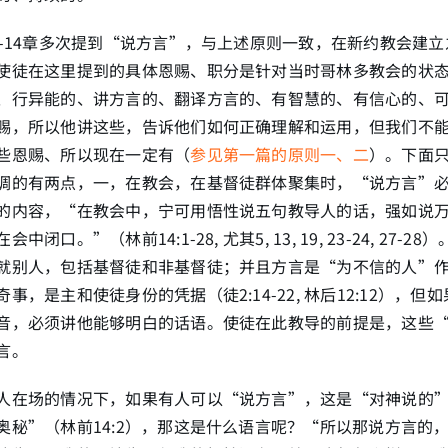
2-14章多次提到“说方言”，与上述原则一致，在新约教会建
使徒在这里提到的具体恩赐、职分是针对当时哥林多教会的状
、行异能的、讲方言的、翻译方言的、有智慧的、有信心的、
赐，所以他讲这些，告诉他们如何正确理解和运用，但我们不
些恩赐、所以现在一定有（
参见第一篇的原则一、二
）。下面
调的有两点，一，在教会，在基督徒群体聚集时，“说方言”
的内容，“在教会中，宁可用悟性说五句教导人的话，强如说
闭口。”（林前14:1-28, 尤其5, 13, 19, 23-24, 27-
就别人，包括基督徒和非基督徒；并且方言是“为不信的人”
事，是主和使徒身份的凭据（徒2:14-22, 林后12:12），但
音，必须讲他能够明白的话语。使徒在此教导的前提是，这些
言。
人在场的情况下，如果有人可以“说方言”，这是“对神说的
奥秘”（林前14:2），那这是什么语言呢？“所以那说方言的