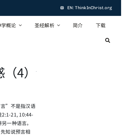
EN: ThinkInChrist.org
神学概论
圣经解析
简介
下载
惑（4）
方言”不是指汉语
1, 10:44-
的讲另一种语言。
、先知说预言相