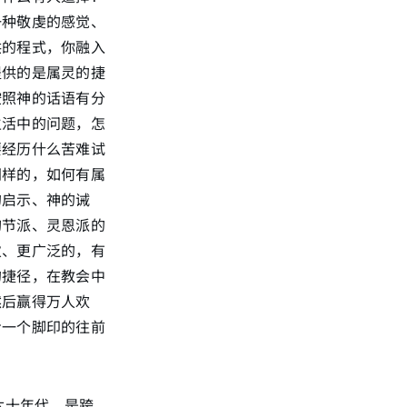
一种敬虔的感觉、
供的程式，你融入
提供的是属灵的捷
按照神的话语有分
生活中的问题，怎
要经历什么苦难试
同样的，如何有属
的启示、神的诫
旬节派、灵恩派的
次、更广泛的，有
的捷径，在教会中
然后赢得万人欢
步一个脚印的往前
六十年代，是跨