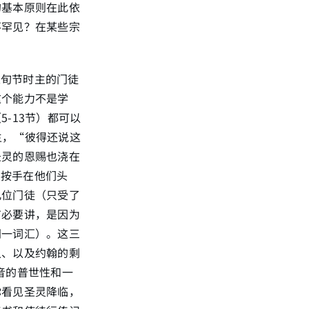
的基本原则在此依
不罕见？在某些宗
五旬节时主的门徒
这个能力不是学
-13节）都可以
主，“彼得还说这
圣灵的恩赐也浇在
罗按手在他们头
几位门徒（只受了
有必要讲，是因为
同一词汇）。这三
人、以及约翰的剩
音的普世性和一
你看见圣灵降临，