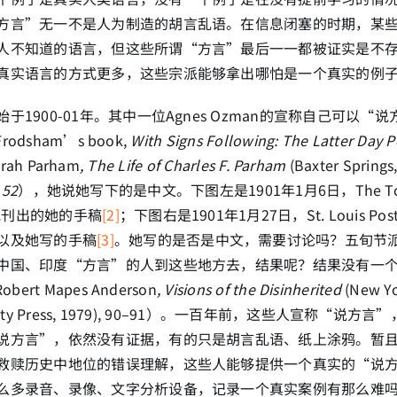
方言”无一不是人为制造的胡言乱语。在信息闭塞的时期，某
人不知道的语言，但这些所谓“方言”最后一一都被证实是不
真实语言的方式更多，这些宗派能够拿出哪怕是一个真实的例
于1900-01年。其中一位Agnes Ozman的宣称自己可以“
rodsham’s book,
With Signs Following: The Latter Day P
arah Parham
, The Life of Charles F. Parham
(Baxter Springs
, 52
），她说她写下的是中文。下图左是1901年1月6日，The Tope
报纸刊出的她的手稿
[2]
；下图右是1901年1月27日，St. Louis Post
以及她写的手稿
[3]
。她写的是否是中文，需要讨论吗？五旬节
中国、印度“方言”的人到这些地方去，结果呢？结果没有一
Robert Mapes Anderson
, Visions of the Disinherited
(New Yo
versity Press, 1979), 90–91）。一百年前，这些人宣称“说
说方言”，依然没有证据，有的只是胡言乱语、纸上涂鸦。暂
救赎历史中地位的错误理解，这些人能够提供一个真实的“说
么多录音、录像、文字分析设备，记录一个真实案例有那么难