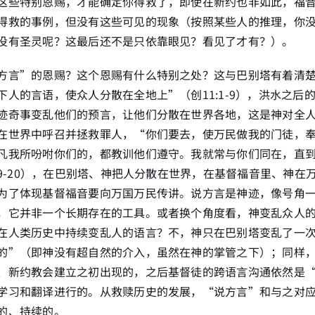
这些特别恩赐，才能确定你得救了，即使在新约也非如此，福
得救的事例，但没有这些可见的现象（按照某些人的推理，你
没有圣灵呢？这最后还不是只依靠眼见？看见了才有？）。
方言”的恩赐？这个恩赐有什么特别之处？这与巴别塔有着清
下人的言语，使众人分散在全地上”（创11:1-9），洪水之后
迹奇事变乱他们的预言，让他们分散在世界各地，这是神对全
在世界中呼召并拯救罪人，“你们要去，使万民做我的门徒，
凡我所吩咐你们的，都教训他们遵守。我就常与你们同在，直
:19-20），在巴别塔、神把人分散在世界，在基督福音里、神在
为了体现基督福音要向万国万民传讲。说方言是神迹，像号角
，它并非一个长期存在的工具。或者换个角度看，神变乱众人
在人类历史中持续变乱人的语言？不，神只在巴别塔变乱了一
的”（即神没有超自然的介入，虽然在神的掌管之下）；同样
、新约教会建立之初出现的，之后基督徒的跨语言沟通依然是
学习和翻译进行的。从救赎历史的发展，“说方言”和与之对
的、持续的。