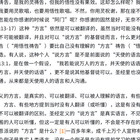
祷告，是我的灵祷告，但我的悟性没有果效。这却怎么样呢？
我要用灵歌唱，也要用悟性歌唱。不然，你用灵祝谢，那在座
怎能在你感谢的时候说“阿门”呢？你感谢的固然是好，无奈
4:13-17）这种“方言”依然是可以被翻译的，虽然当时可能没
不可能被翻译，并且对可以“说方言”的基督徒而言，什么更
告（“用悟性祷告”）要比自己没有理解的“方言”祷告（“
造。有人说，这种个人“说方言”是不是前面说的“天使的语
徒在13:1，是在做一个假设，“我若能说万人的方言，并天使的话
方言，并天使的话语”，更不是说其他基督徒可以。圣经里也
通，从来都是天使用人的语言和人沟通。
义的方言，是真实的、可以被翻译、可以被人理解的语言，有
）方言、有些地方提到当时没有人翻译（或听懂），这是有没
不可以被翻译的区别。圣经定义的“说方言”是真实语言，不
围的人可以听懂，但这一定是有人可以听懂的，不会是不存在
恩派说的“方言”是什么？
[1]
一百多年来，成千上万个人宣称
个例子是真实人类语言，没有一个例子是在没有提前学习的情